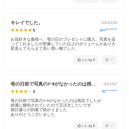
キレイでした。
2023/1/28
5
guv********
お花好きな義母へ、母の日のプレゼントに購入。写真を送
ってくれましたが想像していた以上のボリュームがあり大
変喜んでもらえて良い買い物でした。
いいね
0
母の日前で写真のﾒｰﾙがなかったのは残…
2021/5/7
4
ito********
母の日前で写真のﾒｰﾙがなかったのは残念でしたが

綺麗に梱包されていたので又注文したいです

期日通りの到着で助かりました

ありがとうございました
いいね
0