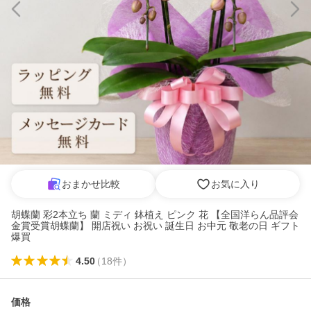
おまかせ比較
お気に入り
胡蝶蘭 彩2本立ち 蘭 ミディ 鉢植え ピンク 花 【全国洋らん品評会
金賞受賞胡蝶蘭】 開店祝い お祝い 誕生日 お中元 敬老の日 ギフト
爆買
4.50
（
18
件
）
価格