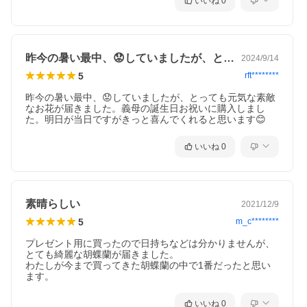
いいね
0
昨今の暑い最中、😟していましたが、と…
2024/9/14
5
rft********
昨今の暑い最中、😟していましたが、とっても元気な素敵
なお花が届きました。義母の誕生日お祝いに購入しまし
た。明日が当日ですがきっと喜んでくれると思います😊
いいね
0
素晴らしい
2021/12/9
5
m_c********
プレゼント用に買ったので日持ちなどは分かりませんが、
とても綺麗な胡蝶蘭が届きました。

わたしが今まで買ってきた胡蝶蘭の中で1番だったと思い
ます。
いいね
0