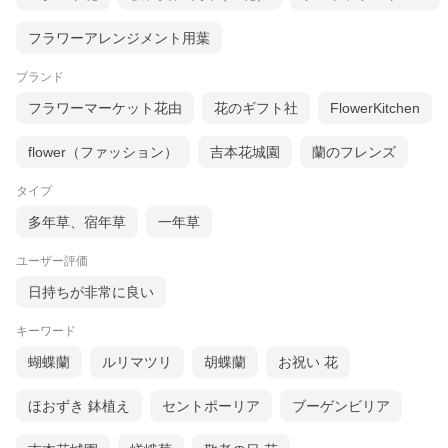
フラワーアレンジメント用葉
ブランド
フラワーマーケット花由
花のギフト社
FlowerKitchen
flower（ファッション）
吉本花城園
蘭のフレンズ
タイプ
多年草、宿年草
一年草
ユーザー評価
日持ちが非常に良い
キーワード
蝴蝶蘭
ルリマツリ
胡蝶蘭
お祝い 花
ほおずき 鉢植え
セントポーリア
ブーゲンビリア