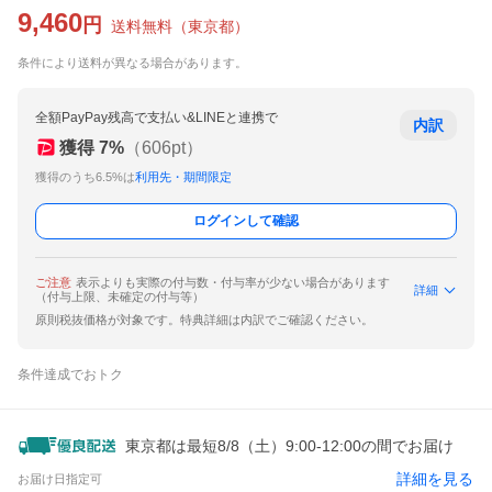
9,460
円
送料無料
（
東京都
）
条件により送料が異なる場合があります。
全額PayPay残高で支払い&LINEと連携で
内訳
獲得
7
%
（
606
pt）
獲得のうち6.5%は
利用先・期間限定
ログインして確認
ご注意
表示よりも実際の付与数・付与率が少ない場合があります
詳細
（付与上限、未確定の付与等）
原則税抜価格が対象です。特典詳細は内訳でご確認ください。
条件達成でおトク
東京都は最短8/8（土）9:00-12:00の間でお届け
詳細を見る
お届け日指定可