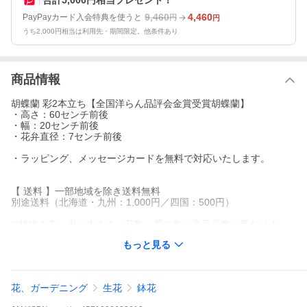
9,460
4,460
PayPayカード入会特典を使うと
円
円
うち2,000円相当は利用先・期間限定。他条件あり
商品情報
胡蝶蘭 彩2本立ち【全国洋らん品評会金賞受賞胡蝶蘭】
・高さ：60センチ前後
・幅：20センチ前後
・花弁直径：7センチ前後
・ラッピング、メッセージカードを無料で対応いたします。
【 送料 】一部地域を除き送料無料
別途送料（北海道・九州：1,000円／四国：500円）
※植物の為、形や大きさ、花数、蕾の数は商品画像と異なりま
す。
もっと見る
★ご利用用途
お祝い お礼 プレゼント 誕生日 開店祝い 開業祝い 開院祝い 移転
花、ガーデニング
生花
鉢花
祝い 就任祝い 昇進祝い 退職祝い
長寿祝い 還暦 緑寿 古希 喜寿 傘寿 米寿 卒寿 白寿 百寿 金婚式 い