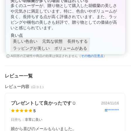
美しい胡蝶蘭が多くの場面で喜ばれている
多くのユーザーが、贈り物として購入した胡蝶蘭の美しさ
や元気さに満足しています。特に、色合いやボリュームが
良く、長持ちする点が高く評価されています。また、ラッ
ピングや梱包の美しさも好評で、贈り物としての価値が高
いと感じられています。
良い点
美しい色合い
元気な状態
長持ちする
ラッピングが美しい
ボリュームがある
その他の注意点
AI回答の正確性や商品の効果は保証されません（
）
レビュー一覧
レビュー内容
（口コミ）
プレゼントして良かったです☺️
2024/11/16
5
fft********
日持ち
：
非常に良い
娘から喜びのメールもらいました。
