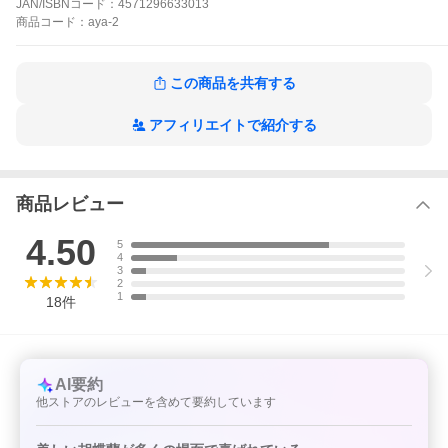
JAN/ISBNコード：
4571296633013
い夫婦の日
母の日 父の日 敬老の日 お中元 お歳暮 お年賀 クリスマス バレン
商品
コード：
aya-2
タイン ホワイトデー
勤労感謝の日 個展祝い 叙勲祝い 授章祝い 快気祝い 叙勲 褒章 栄
転 株主総会 異動
この商品を共有する
上場祝い 当選祝い 新築祝い 結婚祝い 結婚記念日 内祝い 七五三
卒業式 成人祝い
アフィリエイトで紹介する
胡蝶蘭 蘭 洋蘭 花 鉢花 ラン コチョウラン 洋ラン
ミディ 中輪 2本立ち ピンク
商品レビュー
4.50
5
4
3
2
1
18
件
AI要約
他ストアのレビューを含めて要約しています