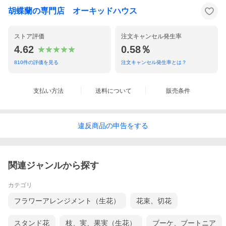
胡蝶蘭の専門店 オーキッドハウス
ストア評価
注文キャンセル発生率
4.62
0.58％
810
件の評価を見る
注文キャンセル発生率とは？
支払い方法
送料について
販売条件
違反
商品の
申告をする
関連ジャンルから探す
カテゴリ
フラワーアレンジメント（生花）
花束、切花
スタンド花
枝、実、果実（生花）
ブーケ、ブートニア