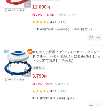
11,000
円
26
%
（
2,605
pt
）
要エントリー
4.71
（
24
件
）
1ヵ月以内に発送（入荷待ち）（休業日を除く）
赤ちゃん歩行器 ベビーウォーカー スタンダー
ド ブルーボーダー 丸型歩行器 BabyGo!【ラッ
ピング不可商品】【売れ筋】
在庫なし
3,790
円
17
%
（
584
pt
）
要エントリー
4.31
（
51
件
）
3〜4日以内に発送（休業日を除く）