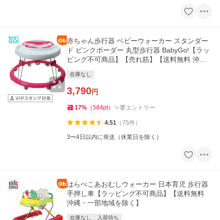
赤ちゃん歩行器 ベビーウォーカー スタンダー
ド ピンクボーダー 丸型歩行器 BabyGo!【ラッ
ピング不可商品】【売れ筋】【送料無料 沖
縄・一部地域を
在庫なし
3,790
円
17
%
（
584
pt
）
要エントリー
4.51
（
75
件
）
3〜4日以内に発送（休業日を除く）
はらぺこあおむしウォーカー 日本育児 歩行器
手押し車【ラッピング不可商品】【送料無料
沖縄・一部地域を除く】
在庫なし
入荷待ち