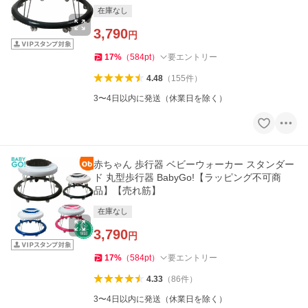
在庫なし
3,790
円
17
%
（
584
pt
）
要エントリー
4.48
（
155
件
）
3〜4日以内に発送（休業日を除く）
赤ちゃん 歩行器 ベビーウォーカー スタンダー
ド 丸型歩行器 BabyGo!【ラッピング不可商
品】【売れ筋】
在庫なし
3,790
円
17
%
（
584
pt
）
要エントリー
4.33
（
86
件
）
3〜4日以内に発送（休業日を除く）