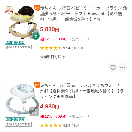
赤ちゃん 歩行器 ベビーウォーカー ブラウン 角
型歩行器 ベビークラフト Babycraft【送料無
料 沖縄・一部地域を除く】YMT
5,880
円
17
%
（
909
pt
）
要エントリー
4.49
（
104
件
）
最短明日お届け
赤ちゃん 歩行器 ムーミンよちよちウォーカー
永和【送料無料 沖縄・一部地域を除く】【ラ
ッピング不可商品】
4,980
円
17
%
（
769
pt
）
要エントリー
4.94
（
16
件
）