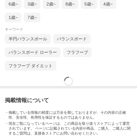
6歳~
3歳~
2歳~
8歳~
5歳~
4歳~
1歳~
7歳~
キーワード
半円バランスボール
バランスボード
バランスボード ローラー
フラフープ
フラフープ ダイエット
掲載情報について
・掲載している情報の精度には万全を期しておりますが、その内容の正確
性、安全性、有用性を保証するものではありません。
・現在ご覧になっているページは、この
商品
を取り扱うストアによって運営
されています。 ページに記載されている内容
や商品、ご購入
、ご購入に関
するご質問は、直接各ストアにお問い合わせください。