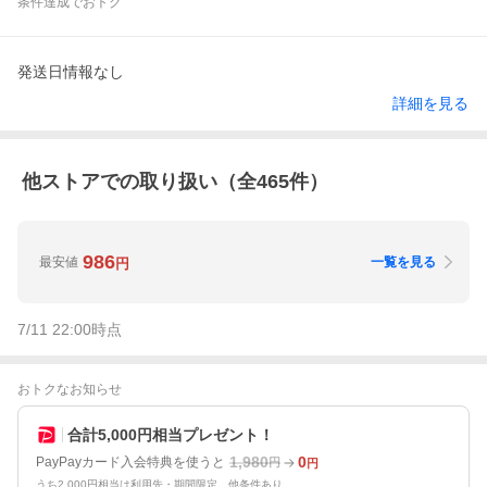
条件達成でおトク
発送日情報なし
詳細を見る
他ストアでの取り扱い（全
465
件）
986
最安値
一覧を見る
円
7/11 22:00
時点
おトクなお知らせ
合計5,000円相当プレゼント！
1,980
0
PayPayカード入会特典を使うと
円
円
うち2,000円相当は利用先・期間限定。他条件あり