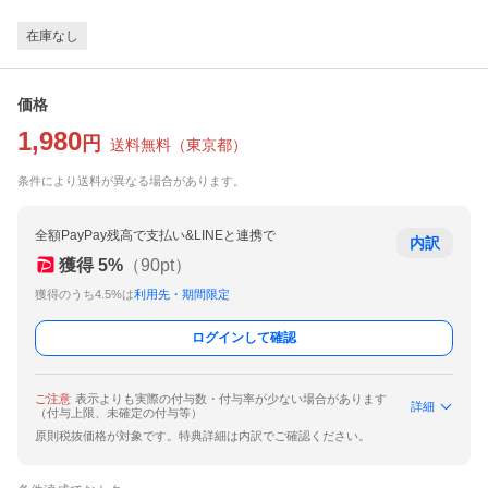
在庫なし
価格
1,980
円
送料無料
（
東京都
）
条件により送料が異なる場合があります。
全額PayPay残高で支払い&LINEと連携で
内訳
獲得
5
%
（
90
pt）
獲得のうち4.5%は
利用先・期間限定
ログインして確認
ご注意
表示よりも実際の付与数・付与率が少ない場合があります
詳細
（付与上限、未確定の付与等）
原則税抜価格が対象です。特典詳細は内訳でご確認ください。