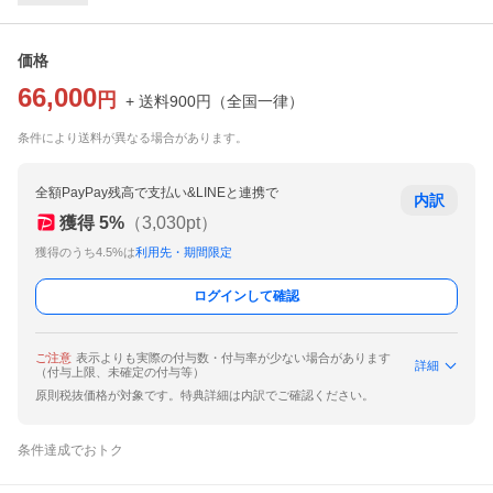
価格
66,000
円
+ 送料
900
円
（
全国一律
）
条件により送料が異なる場合があります。
全額PayPay残高で支払い&LINEと連携で
内訳
獲得
5
%
（
3,030
pt）
獲得のうち4.5%は
利用先・期間限定
ログインして確認
ご注意
表示よりも実際の付与数・付与率が少ない場合があります
詳細
（付与上限、未確定の付与等）
原則税抜価格が対象です。特典詳細は内訳でご確認ください。
条件達成でおトク