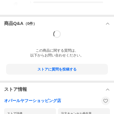
1
アイテム詳細
-
件
ブランド
CARTIER /カルティエ
アイテム
リング・指輪
カラー
ホワイトゴールド
商品Q&A
（
0
件）
素材
750(K18WG)
実寸
表記サイズ【56】
号数【15.5】
リング幅：約3.5mm
重量
4.5g
この
商品
に関する質問は、
付属品
※記載されていないものは、原則付属いたし
以下からお問い合わせください。
ません。
コンディション
若干の使用感は見られますが、比較的状態良
好のお品物です。
ストアに質問を投稿する
全体的に僅かな擦れ・小傷が見られますが
(画像参照)、
問題なくお使いいただけます。
商品管理番号
2100010000007733GRRCZ
ストア情報
コンディションランク詳細
オパールヤフーショッピング店
ストア評価
注文キャンセル発生率