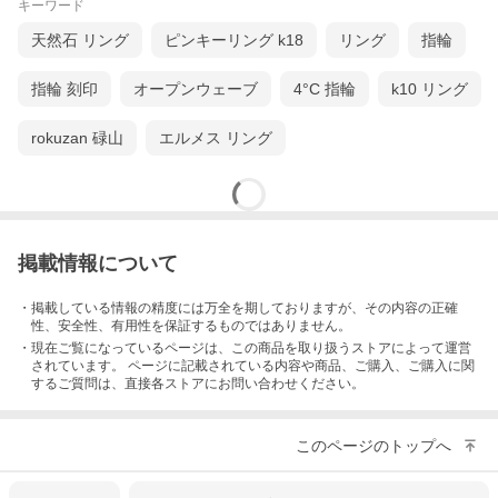
キーワード
天然石 リング
ピンキーリング k18
リング
指輪
指輪 刻印
オープンウェーブ
4°C 指輪
k10 リング
rokuzan 碌山
エルメス リング
掲載情報について
・掲載している情報の精度には万全を期しておりますが、その内容の正確
性、安全性、有用性を保証するものではありません。
・現在ご覧になっているページは、この
商品
を取り扱うストアによって運営
されています。 ページに記載されている内容
や商品、ご購入
、ご購入に関
するご質問は、直接各ストアにお問い合わせください。
このページのトップへ