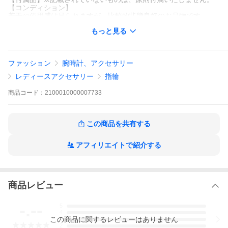
【コンディション】
若干の使用感は見られますが、比較的状態良好のお品物です。
全体的に僅かな擦れ・小傷が見られますが(画像参照)、
もっと見る
問題なくお使いいただけます。
【商品管理番号】2100010000007733GRRCZ
＿＿＿＿＿＿＿＿＿＿＿＿＿＿＿＿＿＿＿＿＿＿＿＿＿＿
※当店で取扱いしている商品は、未使用・新品表記させていただ
ファッション
腕時計、アクセサリー
いております商品も含め、
すべてお客様よりお買取したお品物となり、全くの新品商品では
レディースアクセサリー
指輪
ございませんのであらかじめご了承ください。
詳しいコンディションにつきましては、以下の『商品説明』をご
商品
コード：
2100010000007733
覧ください。
この商品を共有する
アフィリエイトで紹介する
コンディションランク
商品レビュー
-.--
5
4
この
商品
に関するレビューはありません
3
2