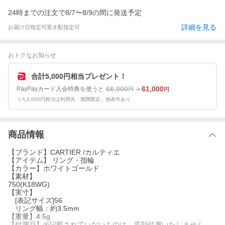
24時までの注文で8/7〜8/9の間に発送予定
詳細を見る
お届け日指定可
置き配指定可
おトクなお知らせ
合計5,000円相当プレゼント！
66,000
61,000
PayPayカード入会特典を使うと
円
円
うち2,000円相当は利用先・期間限定。他条件あり
商品情報
【ブランド】CARTIER /カルティエ
【アイテム】 リング・指輪
【カラー】ホワイトゴールド
【素材】
750(K18WG)
【実寸】
[表記サイズ]56
リング幅：約3.5mm
【重量】4.5g
【付属品】※記載されていないものは、原則付属いたしません。