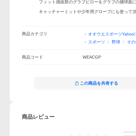
フィット感抜群のグラブピローをグラブの捕球面に
キャッチャーミットや少年用グローブにも使って頂
商品
カテゴリ
オオウエスポーツYahoo
スポーツ
野球
その
商品
コード
WEACGP
この商品を共有する
商品
レビュー
5
4