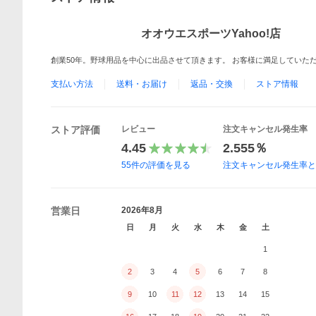
オオウエスポーツYahoo!店
創業50年。野球用品を中心に出品させて頂きます。 お客様に満足していた
支払い方法
送料・お届け
返品・交換
ストア情報
ストア評価
レビュー
注文キャンセル発生率
4.45
2.555％
55
件の評価を見る
注文キャンセル発生率
営業日
2026年8月
日
月
火
水
木
金
土
1
2
3
4
5
6
7
8
9
10
11
12
13
14
15