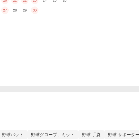
20
21
22
23
24
25
26
27
28
29
30
野球バット
野球グローブ、ミット
野球 手袋
野球 サポータ