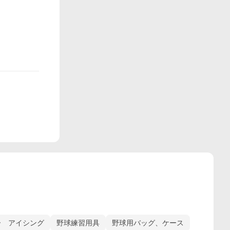
ー アイシング
野球練習用具
野球用バッグ、ケース