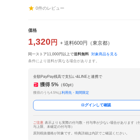
0
件のレビュー
価格
1,320
円
+ 送料
600
円
（
東京都
）
同一ストア11,000円以上で
送料無料
対象商品を見る
条件により送料が異なる場合があります。
全額PayPay残高で支払い&LINEと連携で
獲得
5
%
（
60
pt）
獲得のうち4.5%は
利用先・期間限定
ログインして確認
ご注意
表示よりも実際の付与数・付与率が少ない場合があります（
与上限、未確定の付与等）
原則税抜価格が対象です。特典詳細は内訳でご確認ください。