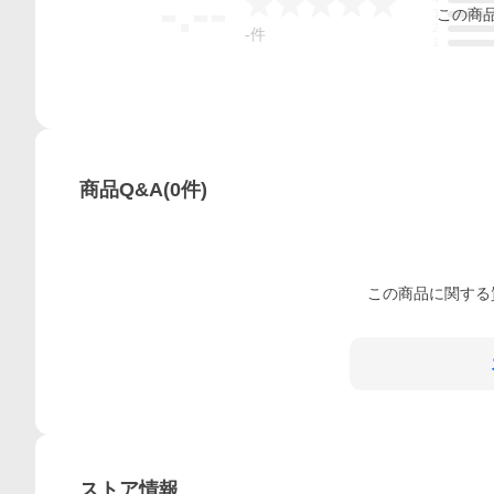
-.--
この
商
3
2
-
件
1
商品Q&A
(
0
件)
この
商品
に関する
ストア情報