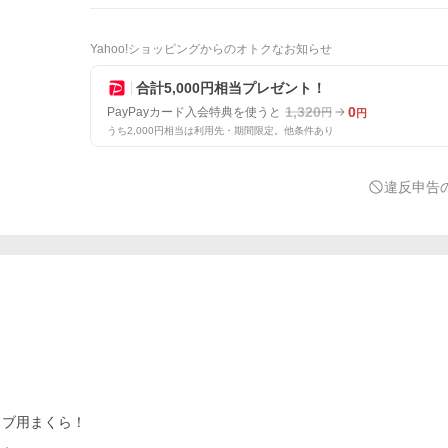
Yahoo!ショッピングからのオトクなお知らせ
合計5,000円相当プレゼント！
1,320
0
PayPayカード入会特典を使うと
円
円
うち2,000円相当は利用先・期間限定。他条件あり
違反申告
ラブ用まくら！