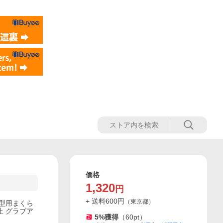
価格
1,320
円
+ 送料
600
円
（
東京都
）
保型用まくら
止 グラブア
5
%獲得
（
60
pt）