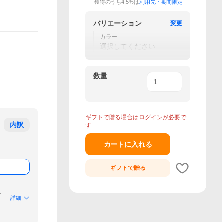
獲得のうち4.5%は
利用先・期間限定
バリエーション
変更
カラー
選択してください
数量
ギフトで贈る場合はログインが必要で
内訳
す
カートに入れる
ギフトで
贈る
付
詳細