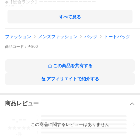
◆【総合ランク】ーーーーーーーーーーーーー
SAランク
◆【型番・シリアル等】ーーーーーーーーーー
すべて見る
F77181 / L1069
◆【ライン・素材・カラー・柄】ーーーーー
ファッション
メンズファッション
バッグ
トートバッグ
【素材】レザー（本革）
【カラー】本体：ブラック / 金具：アンティークシルバーカラ
ー
商品
コード：
P-800
※※※※※※※※※※※※※※※※※※※※※※※※
下へスクロールして詳しい商品説明をご確認ください
この商品を共有する
※※※※※※※※※※※※※※※※※※※※※※※※
アフィリエイトで紹介する
商品レビュー
-.--
5
4
この
商品
に関するレビューはありません
3
2
1
-
件