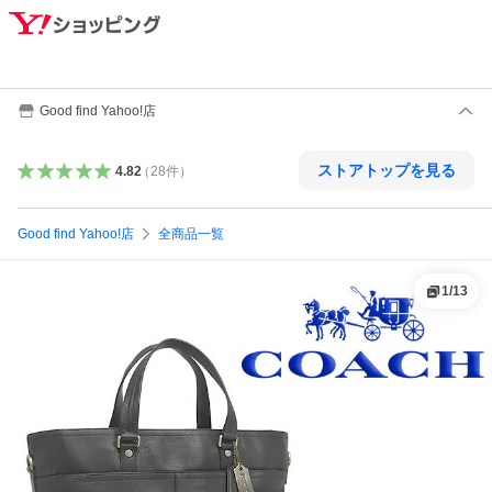
Good find Yahoo!店
ストアトップを見る
4.82
（
28
件
）
Good find Yahoo!店
全商品一覧
1
/
13