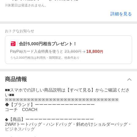
※休業日は発送されません。
詳細を見る
おトクなお知らせ
合計5,000円相当プレゼント！
23,800
18,800
PayPayカード入会特典を使うと
円
円
うち2,000円相当は利用先・期間限定。他条件あり
商品情報
■■スマホでの詳しい商品説明は【すべて見る】からご確認くださ
い■■
※※※※※※※※※※※※※※※※※※※※※※※※※※※※※※※
◆【ブランド】ーーーーーーーーーーーーーー
コーチ COACH
◆【商品】ーーーーーーーーーーーーーーーー
2WAYトートバッグ・ハンドバッグ・斜めがけショルダーバッグ・
ビジネスバッグ