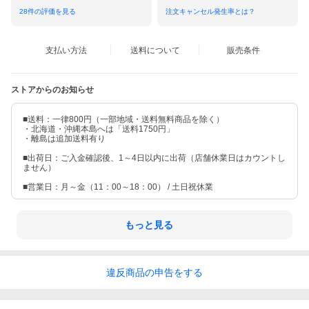
28
件の評価を見る
注文キャンセル発生率とは？
支払い方法
送料について
販売条件
ストアからのお知らせ
■送料：一律800円（一部地域・送料無料商品を除く）
・北海道・沖縄本島へは「送料1750円」
・離島は追加送料有り
■出荷日：ご入金確認後、1～4日以内に出荷（店舗休業日はカウントし
ません）
■営業日：月～金（11：00～18：00） / 土日祝休業
もっと見る
違反
商品の
申告をする