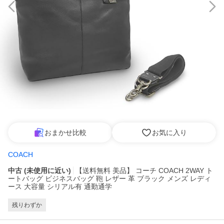
おまかせ比較
お気に入り
COACH
中古 (未使用に近い)
【送料無料 美品】 コーチ COACH 2WAY ト
ートバッグ ビジネスバッグ 鞄 レザー 革 ブラック メンズ レディ
ース 大容量 シリアル有 通勤通学
残りわずか