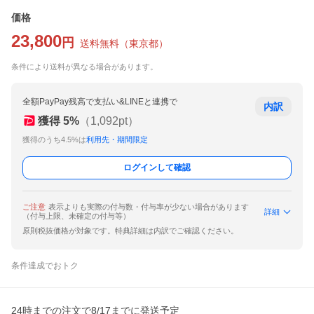
価格
23,800
円
送料無料
（
東京都
）
条件により送料が異なる場合があります。
全額PayPay残高で支払い&LINEと連携で
内訳
獲得
5
%
（
1,092
pt）
獲得のうち4.5%は
利用先・期間限定
ログインして確認
ご注意
表示よりも実際の付与数・付与率が少ない場合があります
詳細
（付与上限、未確定の付与等）
原則税抜価格が対象です。特典詳細は内訳でご確認ください。
条件達成でおトク
24時までの注文で8/17までに発送予定