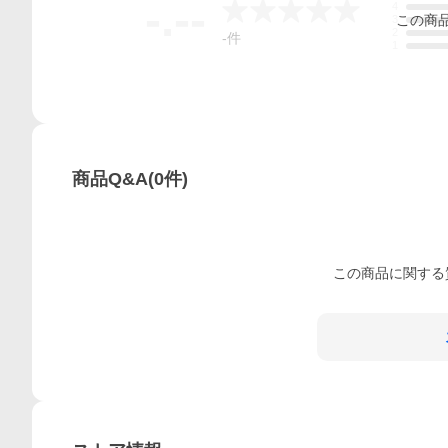
-.--
4
この
商
3
2
-
件
1
商品Q&A
(
0
件)
この
商品
に関する