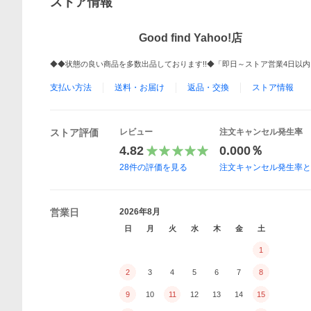
ストア情報
Good find Yahoo!店
◆◆状態の良い商品を多数出品しております!!◆「即日～ストア営業4日以
支払い方法
送料・お届け
返品・交換
ストア情報
ストア評価
レビュー
注文キャンセル発生率
4.82
0.000％
28
件の評価を見る
注文キャンセル発生率
営業日
2026年8月
日
月
火
水
木
金
土
1
2
3
4
5
6
7
8
9
10
11
12
13
14
15