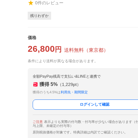
0
件のレビュー
残りわずか
価格
26,800
円
送料無料
（
東京都
）
条件により送料が異なる場合があります。
全額PayPay残高で支払い&LINEと連携で
獲得
5
%
（
1,229
pt）
獲得のうち4.5%は
利用先・期間限定
ログインして確認
ご注意
表示よりも実際の付与数・付与率が少ない場合があります（
与上限、未確定の付与等）
原則税抜価格が対象です。特典詳細は内訳でご確認ください。