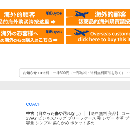
お知らせ：
■送料：一律800円（一部地域・送料無料商品を除く） ・
0円」 ・離島は追加送料有り ■出荷日：ご入金確認後、1～4日以内に出荷（店舗休業日はカウント
しません） ■営業日：月～金（11：00～18：00） / 土日祝休業
COACH
中古（目立った傷や汚れなし）
【送料無料 美品】 コーチ
2WAY ビジネスバッグ ブリーフケース 鞄 レザー 本革 ブ
容量 シンプル 柔らかめ ポケット多め