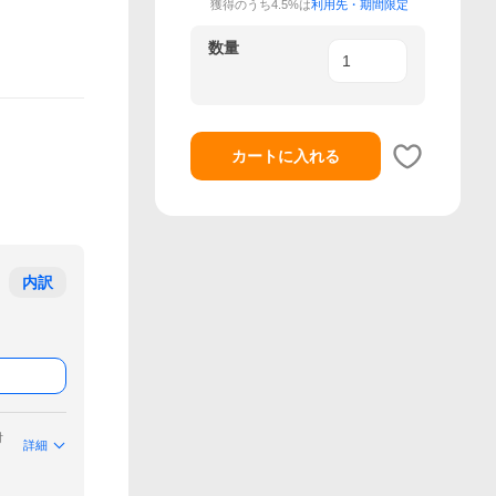
獲得のうち4.5%は
利用先・期間限定
数量
カートに入れる
内訳
付
詳細