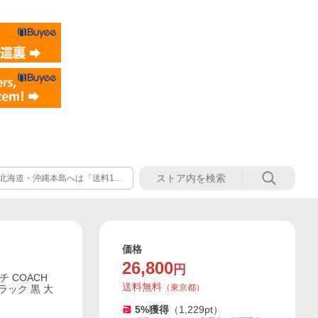
北海道・沖縄本島へは「送料175
価格
26,800
円
 COACH
送料無料
（
東京都
）
ラック 黒 大
5
%獲得
（
1,229
pt）