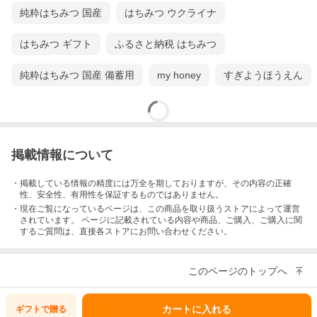
純粋はちみつ 国産
はちみつ ウクライナ
はちみつ ギフト
ふるさと納税 はちみつ
純粋はちみつ 国産 備蓄用
my honey
すぎようほうえん
掲載情報について
・掲載している情報の精度には万全を期しておりますが、その内容の正確
性、安全性、有用性を保証するものではありません。
・現在ご覧になっているページは、この
商品
を取り扱うストアによって運営
されています。 ページに記載されている内容
や商品、ご購入
、ご購入に関
するご質問は、直接各ストアにお問い合わせください。
このページのトップへ
カートに入れる
ギフトで
贈る