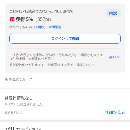
全額PayPay残高で支払い&LINEと連携で
内訳
獲得
5
%
（
357
pt）
獲得のうち4.5%は
利用先・期間限定
ログインして確認
ご注意
表示よりも実際の付与数・付与率が少ない場合があります
詳細
（付与上限、未確定の付与等）
原則税抜価格が対象です。特典詳細は内訳でご確認ください。
条件達成でおトク
発送日情報なし
※休業日は発送されません。
詳細を見る
置き配指定可
バリエーション