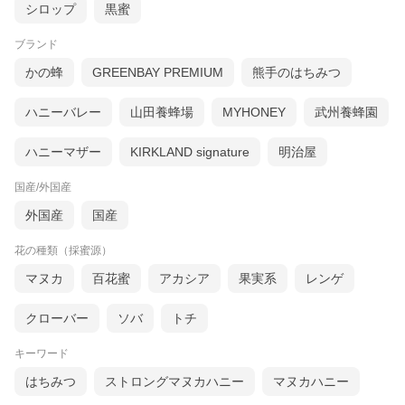
シロップ
黒蜜
ブランド
かの蜂
GREENBAY PREMIUM
熊手のはちみつ
ハニーバレー
山田養蜂場
MYHONEY
武州養蜂園
ハニーマザー
KIRKLAND signature
明治屋
国産/外国産
外国産
国産
花の種類（採蜜源）
マヌカ
百花蜜
アカシア
果実系
レンゲ
クローバー
ソバ
トチ
キーワード
はちみつ
ストロングマヌカハニー
マヌカハニー