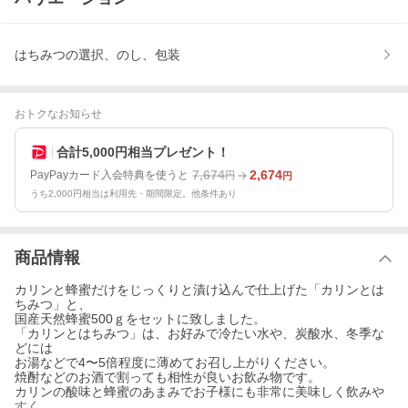
はちみつの選択、のし、包装
おトクなお知らせ
合計5,000円相当プレゼント！
7,674
2,674
PayPayカード入会特典を使うと
円
円
うち2,000円相当は利用先・期間限定。他条件あり
商品情報
カリンと蜂蜜だけをじっくりと漬け込んで仕上げた「カリンとは
ちみつ」と、
国産天然蜂蜜500ｇをセットに致しました。
「カリンとはちみつ」は、お好みで冷たい水や、炭酸水、冬季な
どには
お湯などで4〜5倍程度に薄めてお召し上がりください。
焼酎などのお酒で割っても相性が良いお飲み物です。
カリンの酸味と蜂蜜のあまみでお子様にも非常に美味しく飲みや
すく、