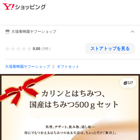
大場養蜂園ヤフーショップ
ストアトップを見る
0.00
（
0
件
）
大場養蜂園ヤフーショップ
ギフトセット
1
/
7