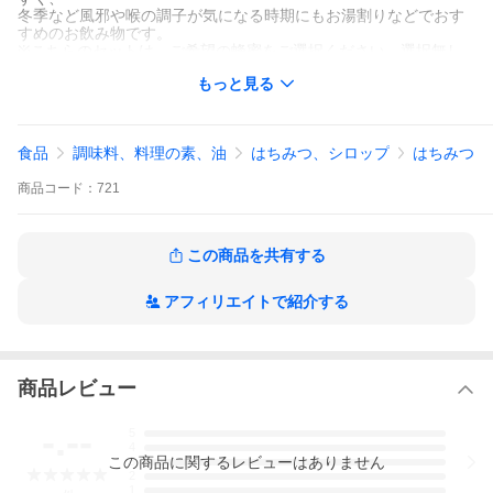
冬季など風邪や喉の調子が気になる時期にもお湯割りなどでおす
すめのお飲み物です。
※こちらのセットは、ご希望の蜂蜜をご選択ください。選択無し
の場合には、
もっと見る
ミックス蜂蜜のセットとさせて頂きます。
※「カリンとはちみつ」は、カリンの果汁が入っているため、開
栓後は冷蔵にて
保管して下さい。
食品
調味料、料理の素、油
はちみつ、シロップ
はちみつ
商品
コード：
721
この商品を共有する
アフィリエイトで紹介する
商品レビュー
-.--
5
4
この
商品
に関するレビューはありません
3
2
1