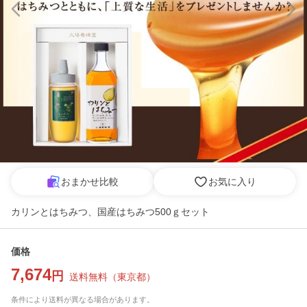
おまかせ比較
お気に入り
カリンとはちみつ、国産はちみつ500ｇセット
価格
7,674
円
送料無料
（
東京都
）
条件により送料が異なる場合があります。