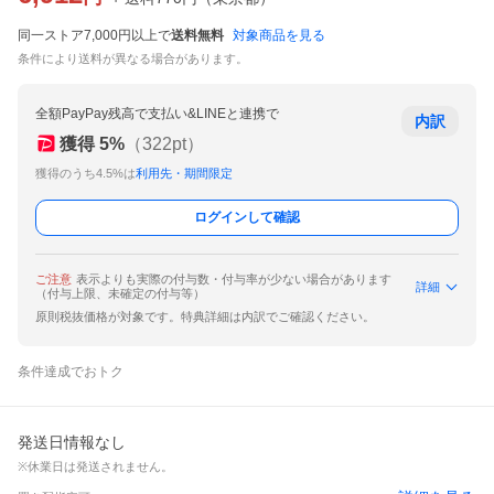
同一ストア7,000円以上で
送料無料
対象商品を見る
条件により送料が異なる場合があります。
全額PayPay残高で支払い&LINEと連携で
内訳
獲得
5
%
（
322
pt）
獲得のうち4.5%は
利用先・期間限定
ログインして確認
ご注意
表示よりも実際の付与数・付与率が少ない場合があります
詳細
（付与上限、未確定の付与等）
原則税抜価格が対象です。特典詳細は内訳でご確認ください。
条件達成でおトク
発送日情報なし
※休業日は発送されません。