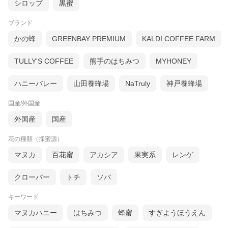
シロップ
黒蜜
ブランド
かの蜂
GREENBAY PREMIUM
KALDI COFFEE FARM
TULLY'S COFFEE
熊手のはちみつ
MYHONEY
ハニーバレー
山田養蜂場
NaTruly
神戸養蜂場
国産/外国産
外国産
国産
花の種類（採蜜源）
マヌカ
百花蜜
アカシア
果実系
レンゲ
クローバー
トチ
ソバ
キーワード
マヌカハニー
はちみつ
蜂蜜
すぎようほうえん