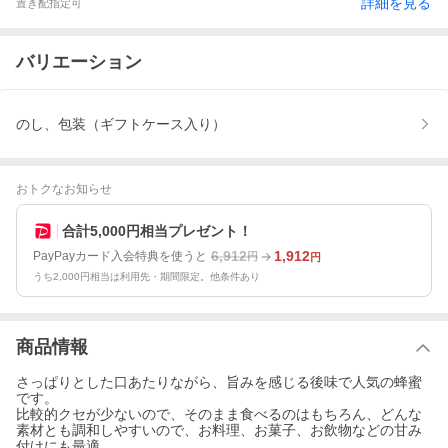
詳細を見る
置き配指定可
バリエーション
のし、包装（ギフトケース入り）
おトクなお知らせ
合計5,000円相当プレゼント！
6,912
1,912
PayPayカード入会特典を使うと
円
円
うち2,000円相当は利用先・期間限定。他条件あり
商品情報
さっぱりとした口あたりながら、旨みを感じる後味で人気の蜂蜜
です。
比較的クセが少ないので、そのまま食べるのはもちろん、どんな
素材とも調和しやすいので、お料理、お菓子、お飲物などの甘み
付けにも最適。