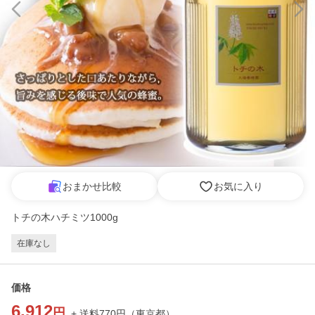
おまかせ比較
お気に入り
トチの木ハチミツ1000g
在庫なし
価格
6,912
円
+ 送料
770
円
（
東京都
）