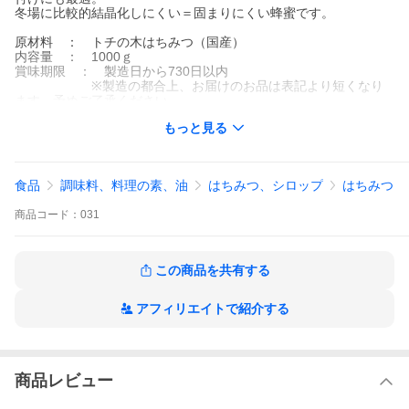
冬場に比較的結晶化しにくい＝固まりにくい蜂蜜です。
原材料 ： トチの木はちみつ（国産）
内容量 ： 1000ｇ
賞味期限 ： 製造日から730日以内
※製造の都合上、お届けのお品は表記より短くなり
ます。予めご了承ください。
保存方法 ： 直射日光、高温多湿を避け、常温にて保存してく
もっと見る
ださい。
その他 ： １歳未満の乳児には与えないでください。
食品
調味料、料理の素、油
はちみつ、シロップ
はちみつ
商品
コード：
031
この商品を共有する
アフィリエイトで紹介する
商品レビュー