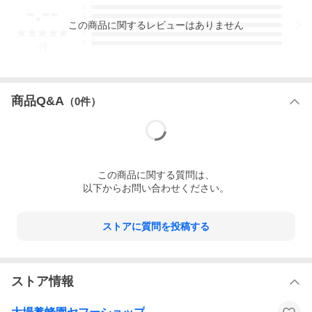
-.--
5
4
この
商品
に関するレビューはありません
3
2
1
-
件
商品Q&A
（
0
件）
この
商品
に関する質問は、
以下からお問い合わせください。
ストアに質問を投稿する
ストア情報