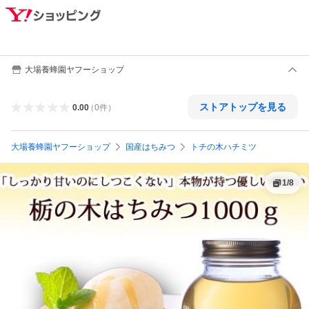
大場養蜂園ヤフーショップ
ストアトップを見る
0.00
（
0
件
）
大場養蜂園ヤフーショップ
国産はちみつ
トチの木ハチミツ
1
/
8