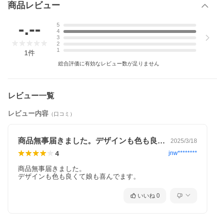
商品レビュー
-.--
5
4
3
2
1
1
件
総合評価に有効なレビュー数が足りません
レビュー一覧
レビュー内容
（口コミ）
商品無事届きました。デザインも色も良く…
2025/3/18
4
jnw********
商品無事届きました。

デザインも色も良くて娘も喜んでます。
いいね
0