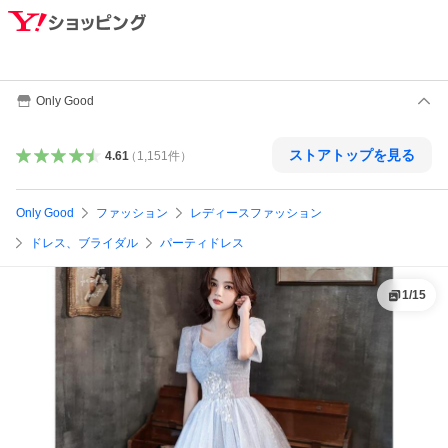
Only Good
ストアトップを見る
4.61
（
1,151
件
）
Only Good
ファッション
レディースファッション
ドレス、ブライダル
パーティドレス
1
/
15