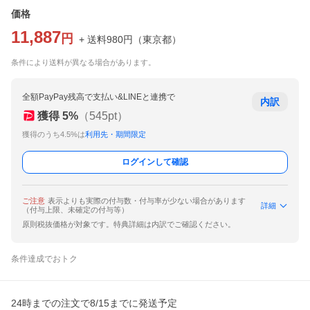
価格
11,887
円
+ 送料
980
円
（
東京都
）
条件により送料が異なる場合があります。
全額PayPay残高で支払い&LINEと連携で
内訳
獲得
5
%
（
545
pt）
獲得のうち4.5%は
利用先・期間限定
ログインして確認
ご注意
表示よりも実際の付与数・付与率が少ない場合があります
詳細
（付与上限、未確定の付与等）
原則税抜価格が対象です。特典詳細は内訳でご確認ください。
条件達成でおトク
24時までの注文で8/15までに発送予定