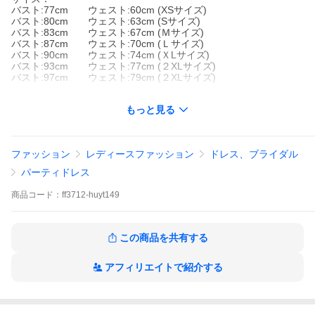
バスト:77cm ウェスト:60cm (XSサイズ)
バスト:80cm ウェスト:63cm (Sサイズ)
バスト:83cm ウェスト:67cm (Ｍサイズ)
バスト:87cm ウェスト:70cm (Ｌサイズ)
バスト:90cm ウェスト:74cm (ＸLサイズ)
バスト:93cm ウェスト:77cm (２XLサイズ)
バスト:97cm ウェスト:79cm (２XLサイズ)
もっと見る
※サイズは平置きでの実寸になっております。1〜3cmの誤差があ
るがありますので、予めご了承下さいませ。
※お使いの画面と実際のお色に若干の差があるがございますの
で、予めご了承下さいませ。
ファッション
レディースファッション
ドレス、ブライダル
※機械による生産過程におきまして、どうしても生地を織る際の
糸の継ぎ目や多少のほつれ、または色ムラなどが生じているがご
パーティドレス
ざいます。
※ゴミの減量のため簡易包装です。ラッピング/プレゼント包装は
商品
コード：
ff3712-huyt149
対応致しておりません。
この商品を共有する
アフィリエイトで紹介する