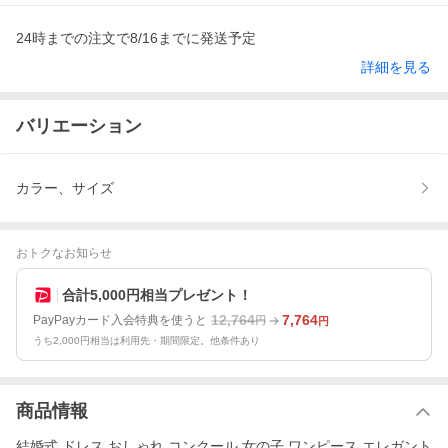
24時までの注文で8/16までに発送予定
詳細を見る
バリエーション
カラー、サイズ
おトクなお知らせ
合計5,000円相当プレゼント！
12,764
7,764
PayPayカード入会特典を使うと
円
円
うち2,000円相当は利用先・期間限定。他条件あり
商品情報
結婚式 ドレス おしゃれ コンクール 女の子 ワンピース エレガント