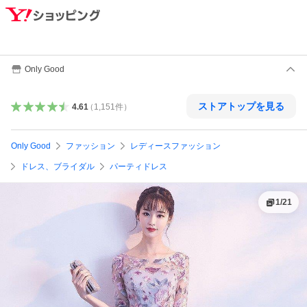
Only Good
ストアトップを見る
4.61
（
1,151
件
）
Only Good
ファッション
レディースファッション
ドレス、ブライダル
パーティドレス
1
/
21