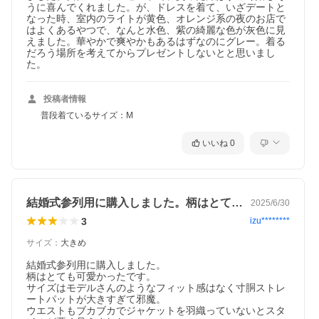
うに喜んでくれました。が、ドレスを着て、いざデートと
なった時、室内のライトが黄色、オレンジ系の夜のお店で
はよくあるやつで、なんと水色、紫の綺麗な色が灰色に見
えました。華やかで爽やかもあるはずなのにグレー。着る
だろう場所を考えてからプレゼントしないとと思いまし
た。
投稿者情報
普段着ているサイズ：M
いいね
0
結婚式参列用に購入しました。柄はとても…
2025/6/30
3
izu********
サイズ
：
大きめ
結婚式参列用に購入しました。

柄はとても可愛かったです。

サイズはモデルさんのようなフィット感はなく寸胴ストレ
ートパットが大きすぎて邪魔。

ウエストもブカブカでジャケットを羽織っていないとスタ