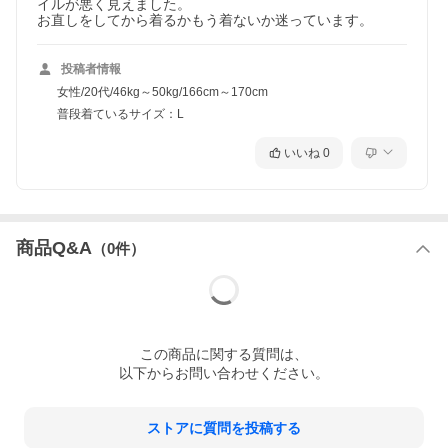
イルが悪く見えました。

お直しをしてから着るかもう着ないか迷っています。
投稿者情報
女性/20代/46kg～50kg/166cm～170cm
普段着ているサイズ：L
いいね
0
商品Q&A
（
0
件）
この
商品
に関する質問は、
以下からお問い合わせください。
ストアに質問を投稿する