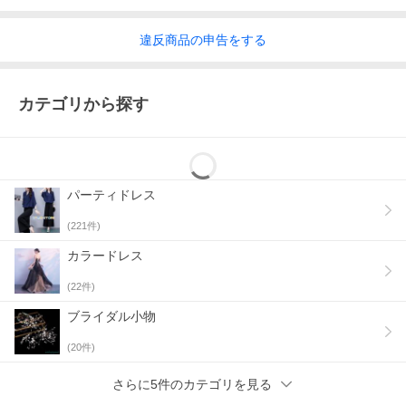
違反
商品の
申告をする
カテゴリから探す
パーティドレス
(
221
件)
カラードレス
(
22
件)
ブライダル小物
(
20
件)
さらに5件のカテゴリを見る