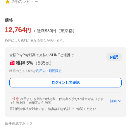
2
件のレビュー
価格
12,764
円
+ 送料
980
円
（
東京都
）
条件により送料が異なる場合があります。
全額PayPay残高で支払い&LINEと連携で
内訳
獲得
5
%
（
585
pt）
獲得のうち4.5%は
利用先・期間限定
ログインして確認
ご注意
表示よりも実際の付与数・付与率が少ない場合があります
詳細
（付与上限、未確定の付与等）
原則税抜価格が対象です。特典詳細は内訳でご確認ください。
条件達成でおトク