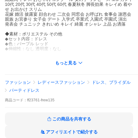
10代 20代 30代 40代 50代 60代 春夏秋冬 脚長効果 キレイめ 着や
せ お出かけ スリム
花嫁 婚活 披露宴 顔合わせ 二次会 同窓会 お呼ばれ 食事会 謝恩会
親族 お宮参り 女子会 デート 入学式 卒業式 入園式 卒園式 演出
発表会 チュニック きれいめ キレイ 綺麗 オシャレ 上品 お洒落
◆素材：ポリエステル その他
◆セット内容：ドレス
◆色：パープル レッド
◆伸縮性：なし 透明度：なし
◆サイズ詳細情報：
もっと見る
サイズ バスト ウエスト
S 80cm 63cm
M 84cm 66cm
L 87cm 70cm
ファッション
レディースファッション
ドレス、ブライダル
XL 90cm 74cm
2XL 93cm 77cm
パーティドレス
3XL 96cm 80cm
商品
コード：
ff23761-frew135
この商品を共有する
アフィリエイトで紹介する