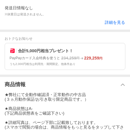
発送日情報なし
※休業日は発送されません。
詳細を見る
おトクなお知らせ
合計5,000円相当プレゼント！
234,259
229,259
PayPayカード入会特典を使うと
円
円
うち2,000円相当は利用先・期間限定。他条件あり
商品情報
★弊社にて全動作確認済・正常動作の中古品
(３ヵ月動作保証/お引き取り限定商品です。）
★商品状態はA-
(下記商品状態表をご確認下さい)
★詳細写真は、ページ下部に記載致しております。
(スマホで閲覧の場合は、商品情報をもっと見るをタップして下さ