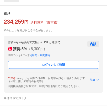
価格
234,259
円
送料無料
（
東京都
）
条件により送料が異なる場合があります。
全額PayPay残高で支払い&LINEと連携で
内訳
獲得
5
%
（
8,300
pt）
獲得のうち4.5%は
利用先・期間限定
ログインして確認
ご注意
表示よりも実際の付与数・付与率が少ない場合があります
詳細
（付与上限、未確定の付与等）
原則税抜価格が対象です。特典詳細は内訳でご確認ください。
条件達成でおトク