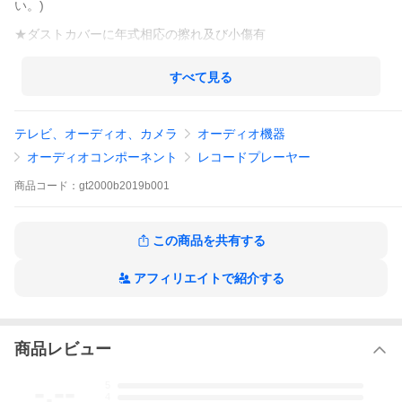
い。)
★ダストカバーに年式相応の擦れ及び小傷有
★アーム部に若干の錆有
すべて見る
★フォノケーブルの長さが65cmと短いです。
(弊社にてフォノケーブル根本を確認致しましたが、外された形跡
は無く、新品時をりこの状態だった様です)
テレビ、オーディオ、カメラ
オーディオ機器
★キャビネットに若干の小傷有
オーディオコンポーネント
レコードプレーヤー
★DL-103(DENON社MCカートリッジ)付
商品
コード：
gt2000b2019b001
<カンチレバー気持ち曲がっていますが、出音に問題ございませ
ん。>
★ターンテーブルシートが純正品ではございません。
この商品を共有する
★お引渡し時、パーツはある分解してお渡し致します。
<レコードプレーヤーに知識のある方のお引き取り限定と致しま
アフィリエイトで紹介する
す。>
★お引渡しは、毎週月/火/木/日 曜日に限らさせて頂きます。
商品レビュー
-.--
5
4