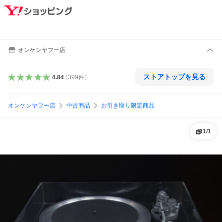
オンケンヤフー店
ストアトップを見る
4.84
（
399
件
）
オンケンヤフー店
中古商品
お引き取り限定商品
1
/
1