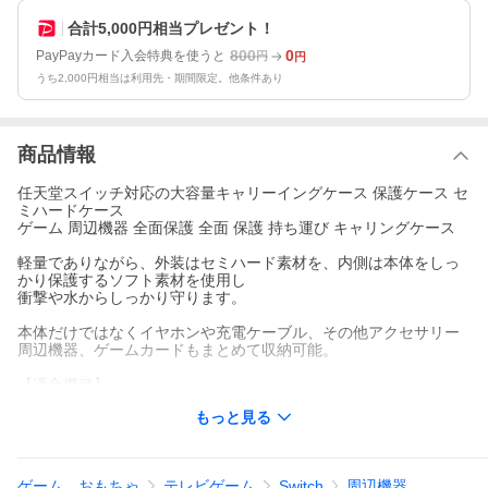
合計5,000円相当プレゼント！
800
0
PayPayカード入会特典を使うと
円
円
うち2,000円相当は利用先・期間限定。他条件あり
商品情報
任天堂スイッチ対応の大容量キャリーイングケース 保護ケース セ
ミハードケース
ゲーム 周辺機器 全面保護 全面 保護 持ち運び キャリングケース
軽量でありながら、外装はセミハード素材を、内側は本体をしっ
かり保護するソフト素材を使用し
衝撃や水からしっかり守ります。
本体だけではなくイヤホンや充電ケーブル、その他アクセサリー
周辺機器、ゲームカードもまとめて収納可能。
【適合機種】
・ 任天堂スイッチ（初期モデル/有機ELモデル 両方対応）
もっと見る
・ 任天堂スイッチライト
【Switch用 (新/旧) 】
ゲーム、おもちゃ
テレビゲーム
Switch
周辺機器