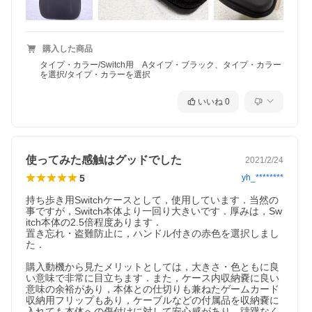
購入した商品
タイプ・カラー/Switch用 Aタイプ・ブラック、タイプ・カラー
を選択/タイプ・カラーを選択
いいね
0
使ってみた感触はグッドでした
2021/2/24
5
yh_********
持ち歩き用Switchケースとして，使用しています．当然の
事ですが，Switch本体より一回り大きいです．厚みは，Sw
itch本体の2.5倍程度あります．

置き忘れ・盗難防止に，ハンドル付きの赤色を選択しまし
た．

購入動機から見たメリットとしては，大きさ・色ともに良
い意味で非常に目立ちます．また，ケース内収納嚢に良い
意味の余裕があり，本体との仕切りも兼ねたゲームカード
収納用フリップもあり，ケーブルなどの付属品を収納嚢に
入れても本体への傷付けに対して安心感があり，躊躇なく