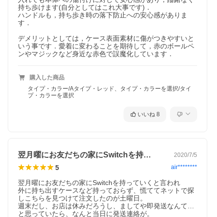
持ち歩けます(自分としてはこれ大事です)．

ハンドルも，持ち歩き時の落下防止への安心感がありま
す．

デメリットとしては，ケース表面素材に傷がつきやすいと
いう事です．愛着に変わることを期待して，赤のボールペ
ンやマジックなど身近な赤色で誤魔化しています．
購入した商品
タイプ・カラー/Aタイプ・レッド、タイプ・カラーを選択/タイ
プ・カラーを選択
いいね
8
翌月曜にお友だちの家にSwitchを持…
2020/7/5
5
air********
翌月曜にお友だちの家にSwitchを持っていくと言われ

外に持ち出すケースなど持っておらず、慌ててネットで探
しこちらを見つけて注文したのが土曜日。

週末だし、お店は休みだろうし、ましてや即発送なんて…
と思っていたら、なんと当日に発送連絡が。
