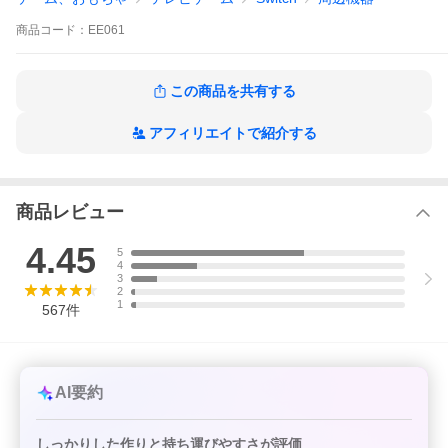
ゲームカード収納ポケットx10
ケーブルなど周辺機器用ポケットx1
商品
コード：
EE061
●Aタイプ：レッド/ブルー/ピンク/ブラック (取っ手タイプ)
●Bタイプ：レッド/ブルー/ブラック (ストラップ付属)
【Switch Lite用】
この商品を共有する
ゲームカード収納ポケットx8
ケーブルなど周辺機器用ポケットx1
アフィリエイトで紹介する
スイッチ 任天堂スイッチ 任天堂switch Nintendo ニンテンドウス
イッチ ニンテンドースイッチ スイッチライト switchlite 任天堂ス
イッチライト ニンテンドウスイッチライト ニンテンドースイッチ
ライト キャリーケース 新型 有機EL 対応
商品レビュー
4.45
5
4
3
2
1
567
件
AI要約
しっかりした作りと持ち運びやすさが評価