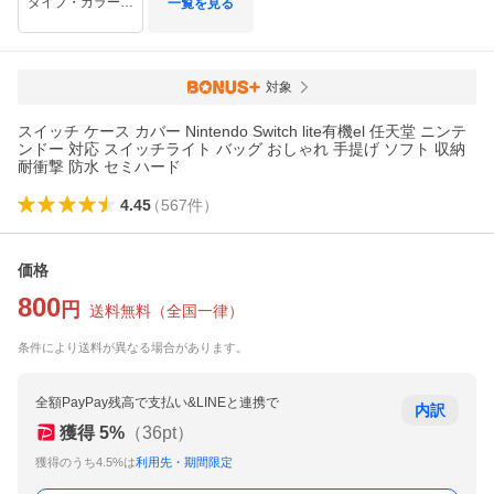
タイプ・カラーを選択
一覧を見る
対象
スイッチ ケース カバー Nintendo Switch lite有機el 任天堂 ニンテ
ンドー 対応 スイッチライト バッグ おしゃれ 手提げ ソフト 収納
耐衝撃 防水 セミハード
4.45
（
567
件
）
価格
800
円
送料無料
（
全国一律
）
条件により送料が異なる場合があります。
全額PayPay残高で支払い&LINEと連携で
内訳
獲得
5
%
（
36
pt）
獲得のうち4.5%は
利用先・期間限定