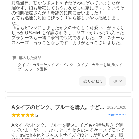
月曜当日、朝からポストをそわそわのぞいていましたが、
届かず、娘も帰宅してもうお友だちの家に行く、というそ
の時郵便屋さんが！奇跡的に間に合いました！

とても迅速な対応にびっくりやら嬉しいやら感激しまし
た。

商品もピンクにしましたが女の子らしく可愛い、がっちり
しっかりSwitchも保護されるし、ソフトがいっぱい入った
プラケースも一緒に余裕で収納できました。ファスナーも
スムーズ、言うことなしです！ありがとうございました。
購入した商品
タイプ・カラー/Aタイプ・ピンク、タイプ・カラーを選択/タイ
プ・カラーを選択
いいね
5
Aタイプのピンク、ブルーを購入。子ども…
2020/10/20
5
eav********
Aタイプのピンク、ブルーを購入。子どもが持ち歩きで使
っていますが、しっかりとした硬さのあるケースで安心で
す。switch本体とジャストサイズでゆとりが無いため、取