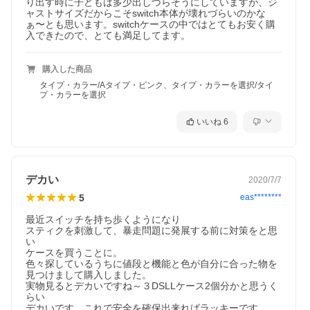
り出す時に子どもは多少出しづらそうにしていますが、ジ
ャストサイズだからこそswitch本体が壊れづらいのかな
ぁ〜とも思います。switchケースの中ではとてもお安く購
入できたので、とても満足してます。
購入した商品
タイプ・カラー/Aタイプ・ピンク、タイプ・カラーを選択/タイ
プ・カラーを選択
いいね
6
デカい
2020/7/7
5
eas********
最近スイッチを持ち歩くようになり

スティクを刺激して、暴走問題に発展する前に対策をと思
い

ケースを買うことに。

色々探しているうちに値段と機能と色が自分に合った物を

見つけまして購入しました。

実物見るとデカいですね～３DSLLケース2個分かと思うく
らい

デカいです、これで安全を確保出来ればラッキーです。
