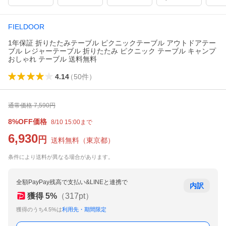
FIELDOOR
1年保証 折りたたみテーブル ピクニックテーブル アウトドアテー
ブル レジャーテーブル 折りたたみ ピクニック テーブル キャンプ
おしゃれ テーブル 送料無料
4.14
（
50
件
）
通常価格
7,590
円
8%OFF価格
8/10 15:00まで
6,930
円
送料無料
（
東京都
）
条件により送料が異なる場合があります。
全額PayPay残高で支払い&LINEと連携で
内訳
獲得
5
%
（
317
pt）
獲得のうち4.5%は
利用先・期間限定