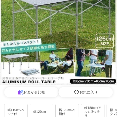
おまかせ比較
お気に入り
幅180cm/ア
幅110cm/ベ
幅120cm/布
幅18
幅120cm
ルミ/3つ折
ンチ付
棚付
タン
り