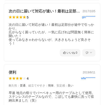
次の日に届いて対応が速い！最初は足部分…
2017/10/5
5
gin********
次の日に届いて対応が速い！最初は足部分が途中で引っか
かり、

広がらなく困っていたが、一気に広げれば問題無く簡単に
開いた！

使ってみなきゃわからないが、大きさもちょうど良さそ
う！
いいね
0
便利
2019/8/11
4
wfw********
耐久性
：
普通
、
組立てやすさ
：
簡単
、
安定感
：
良い
早速 地元の祭りでバーベキュー用のテーブルとして使用。
ステンレスのテーブルなので、こぼしても豪快に洗って収
納出来ました（笑）