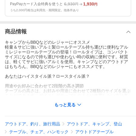
6,930
1,930
PayPayカード入会特典を使うと
円
円
うち2,000円相当は利用先・期間限定。他条件あり
商品情報
キャンプからBBQなどのレジャーにオススメ
軽量＆サビに強いアルミ製ロールテーブル持ち運びに便利なアル
ミレジャーロールテーブルの登場！ロールタイプは、コンパクト
サイズになるので持ち運びや使わない時の収納に便利です。材質
は、軽くてサビに強いアルミを使用。キャンプなどのアウトドア
はもちろん、BBQなどのレジャーにもオススメです。
あなたはハイスタイル派？ロースタイル派？
用途やお好みに合わせて2段階の高さ調節
テーブルの高さは、お好みや用途に合わせて2種類のサイズを選ぶ
ことができます。ダイニングテーブルのように使用したい方は高
さ70cm、ローチェアと合わせたい方は高さ40cmでの使用がオス
もっと見る
スメです。
ブランド: フィールドア（FIELDOOR）
アウトドア、釣り、旅行用品
アウトドア、キャンプ、登山
[店舗管理用] ys-a08590 a13395 爆買
テーブル、チェア、ハンモック
アウトドアテーブル