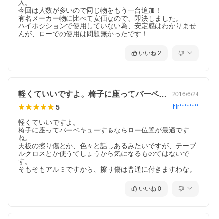
入。

今回は人数が多いので同じ物をもう一台追加！

有名メーカー物に比べて安価なので、即決しました。

ハイポジションで使用していない為、安定感はわかりませ
んが、ローでの使用は問題無かったです！
いいね
2
軽くていいですよ。椅子に座ってバーベキ…
2016/6/24
5
hir********
軽くていいですよ。

椅子に座ってバーベキューするならロー位置が最適です
ね。

天板の擦り傷とか、色々と話しあるみたいですが、テーブ
ルクロスとか使うでしょうから気になるものではないで
す。

そもそもアルミですから、擦り傷は普通に付きますわな。
いいね
0