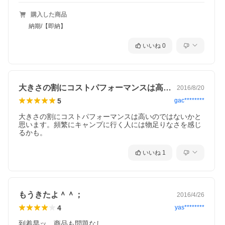
購入した商品
納期/【即納】
いいね
0
大きさの割にコストパフォーマンスは高い…
2016/8/20
5
gac********
大きさの割にコストパフォーマンスは高いのではないかと
思います。頻繁にキャンプに行く人には物足りなさを感じ
るかも。
いいね
1
もうきたよ＾＾；
2016/4/26
4
yas********
到着早ッ。商品も問題なし。
