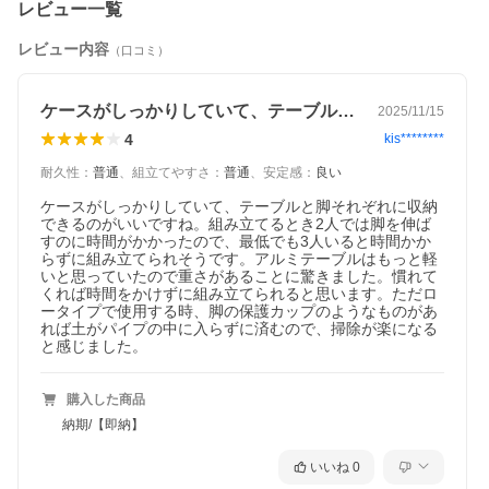
レビュー一覧
レビュー内容
（口コミ）
ケースがしっかりしていて、テーブルと脚…
2025/11/15
4
kis********
耐久性
：
普通
、
組立てやすさ
：
普通
、
安定感
：
良い
ケースがしっかりしていて、テーブルと脚それぞれに収納
できるのがいいですね。組み立てるとき2人では脚を伸ば
すのに時間がかかったので、最低でも3人いると時間かか
らずに組み立てられそうです。アルミテーブルはもっと軽
いと思っていたので重さがあることに驚きました。慣れて
くれば時間をかけずに組み立てられると思います。ただロ
ータイプで使用する時、脚の保護カップのようなものがあ
れば土がパイプの中に入らずに済むので、掃除が楽になる
と感じました。
購入した商品
納期/【即納】
いいね
0