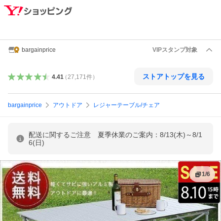
bargainprice
VIPスタンプ対象
ストアトップを見る
4.41
（
27,171
件
）
bargainprice
アウトドア
レジャーテーブル/チェア
配送に関するご注意 夏季休業のご案内：8/13(木)～8/1
6(日)
1
/
6