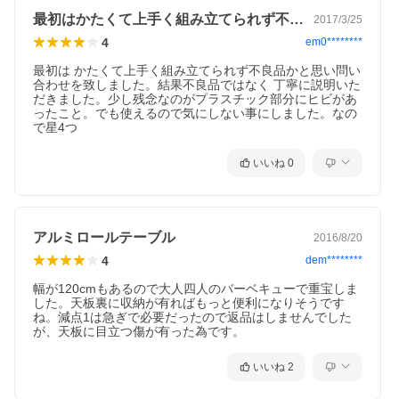
最初はかたくて上手く組み立てられず不良…
2017/3/25
4
em0********
最初は かたくて上手く組み立てられず不良品かと思い問い
合わせを致しました。結果不良品ではなく 丁寧に説明いた
だきました。少し残念なのがプラスチック部分にヒビがあ
ったこと。でも使えるので気にしない事にしました。なの
で星4つ
いいね
0
アルミロールテーブル
2016/8/20
4
dem********
幅が120cmもあるので大人四人のバーベキューで重宝しま
した。天板裏に収納が有ればもっと便利になりそうです
ね。減点1は急ぎで必要だったので返品はしませんでした
が、天板に目立つ傷が有った為です。
いいね
2