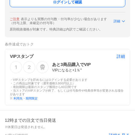
ログインして確認
ご注意
表示よりも実際の付与数・付与率が少ない場合があります
詳細
（付与上限、未確定の付与等）
原則税抜価格が対象です。特典詳細は内訳でご確認ください。
条件達成でおトク
VIPスタンプ
詳細
あと
3
商品購入でVIP
VIPになると+
1
％
※
・VIPスタンプを貯めるにはログインする必要があります
・この商品は対象です（通常価格3,000円以上）
・有効期限は最新のスタンプ獲得から60日間です
・当ストアのVIPスタンプが終了、もしくは付与条件や特典倍率等が変更される場合
があります
※
利用先・期間限定
12時までの注文で当日発送
※休業日は発送されません。