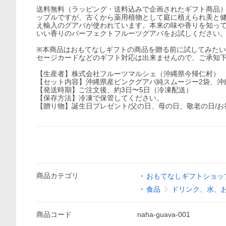
送料無料（ラッピング・送料込みで企画されたギフト商品
ップルですが、古くから薬用植物として庭に植えられ美と
え輸入のグアバが使われています。本来の味や香りを知っ
いい香りのパーフェクトフルーツグアバをお試しください
※本商品はおもてなしギフトの商品を贈る前に試してみた
セージカードなどのギフト対応は出来ませんので、ご承知
【生産者】株式会社フルーツマルシェ（沖縄県今帰仁村）
【セット内容】沖縄県産ピンクグアバ純スムージー2袋、沖縄
【発送時期】ご注文後、約3日〜5日（冷凍配送）
【保存方法】冷凍で保管してください。
【贈り物】誕生日プレゼント/父の日、母の日、敬老の日/お礼
商品
カテゴリ
おもてなしギフトショッ
食品
ドリンク、水、
商品
コード
naha-guava-001