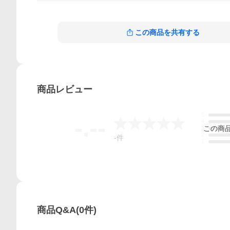
この商品を共有する
商品
レビュー
5
-.--
4
この
商
3
2
-
件
1
商品Q&A
(
0
件)