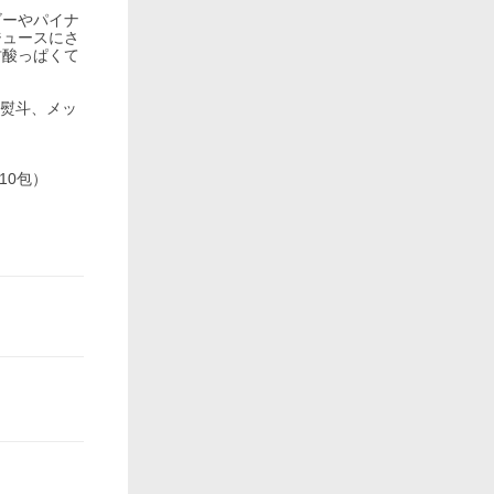
ゴーやパイナ
ジュースにさ
甘酸っぱくて
、熨斗、メッ
10包）