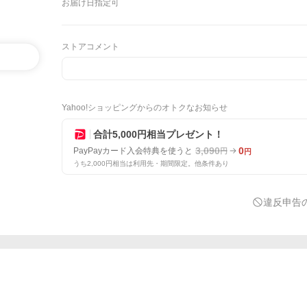
お届け日指定可
ストアコメント
Yahoo!ショッピングからのオトクなお知らせ
合計5,000円相当プレゼント！
3,090
0
PayPayカード入会特典を使うと
円
円
うち2,000円相当は利用先・期間限定。他条件あり
違反申告