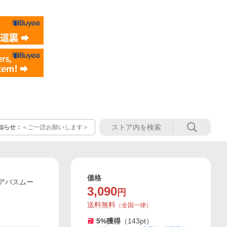
知らせ：
＜ご一読お願いします＞
価格
アバスムー
3,090
円
送料無料
（
全国一律
）
5
%獲得
（
143
pt）