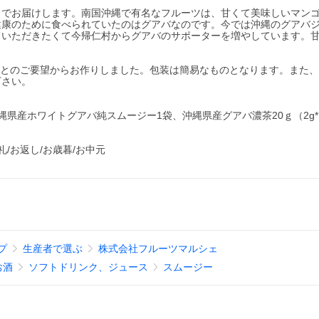
）でお届けします。南国沖縄で有名なフルーツは、甘くて美味しいマン
健康のために食べられていたのはグアバなのです。今では沖縄のグアバ
ていただきたくて今帰仁村からグアバのサポーターを増やしています。
。
いとのご要望からお作りしました。包装は簡易なものとなります。また
下さい。
県産ホワイトグアバ純スムージー1袋、沖縄県産グアバ濃茶20ｇ（2g*
/お返し/お歳暮/お中元
プ
生産者で選ぶ
株式会社フルーツマルシェ
お酒
ソフトドリンク、ジュース
スムージー