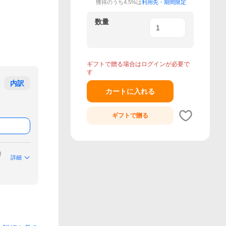
獲得のうち4.5%は
利用先・期間限定
数量
ギフトで贈る場合はログインが必要で
す
内訳
カートに入れる
ギフトで
贈る
付
詳細