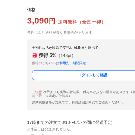
価格
3,090
円
送料無料
（
全国一律
）
条件により送料が異なる場合があります。
全額PayPay残高で支払い&LINEと連携で
獲得
5
%
（
143
pt）
獲得のうち4.5%は
利用先・期間限定
ログインして確認
ご注意
表示よりも実際の付与数・付与率が少ない場合があります（
与上限、未確定の付与等）
原則税抜価格が対象です。特典詳細は内訳でご確認ください。
17時までの注文で8/13〜8/17の間に発送予定
※休業日は発送されません。