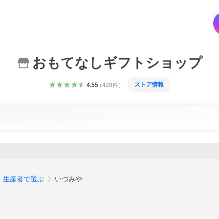
おもてなしギフトショップ
ストア情報
4.55
（
428
件
）
生産者で選ぶ
いづみや