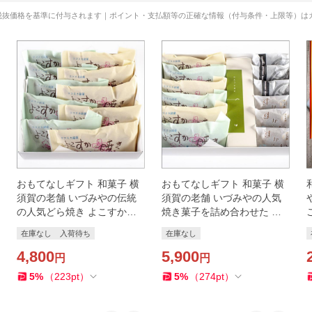
税抜価格を基準に付与されます｜ポイント・支払額等の正確な情報（付与条件・上限等）は
おもてなしギフト 和菓子 横
おもてなしギフト 和菓子 横
須賀の老舗 いづみやの伝統
須賀の老舗 いづみやの人気
の人気どら焼き よこすか焼
焼き菓子を詰め合わせた い
きセット
づみやバラエティセット
在庫なし
入荷待ち
在庫なし
4,800
5,900
円
円
5
%
（
223
pt
）
5
%
（
274
pt
）