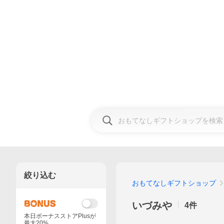
絞り込む
おもてなしギフトショップ
いづみや
4
件
本日ボーナスストアPlusが
最大20%