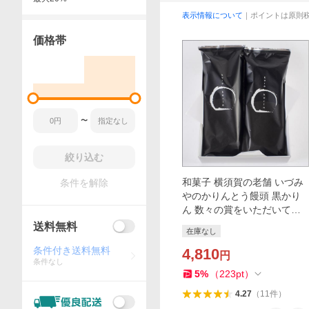
表示情報について
｜ポイントは原則
価格帯
〜
絞り込む
和菓子 横須賀の老舗 いづみ
条件を解除
やのかりんとう饅頭 黒かり
ん 数々の賞をいただいてま
す
送料無料
在庫なし
条件付き送料無料
4,810
円
条件なし
5
%
（
223
pt
）
4.27
（
11
件
）