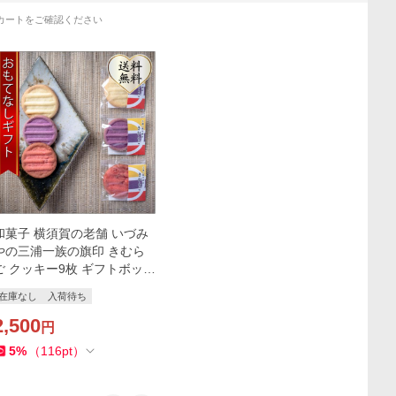
カートをご確認ください
和菓子 横須賀の老舗 いづみ
やの三浦一族の旗印 きむら
ご クッキー9枚 ギフトボック
ス入り（三浦一族研究会監
在庫なし
入荷待ち
修） おもてなしギフト
2,500
円
5
%
（
116
pt
）