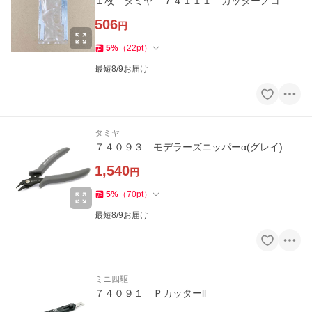
１枚 タミヤ ７４１１１ カッターノコ
506
円
5
%
（
22
pt
）
最短8/9お届け
タミヤ
７４０９３ モデラーズニッパーα(グレイ)
1,540
円
5
%
（
70
pt
）
最短8/9お届け
ミニ四駆
７４０９１ Ｐカッターll