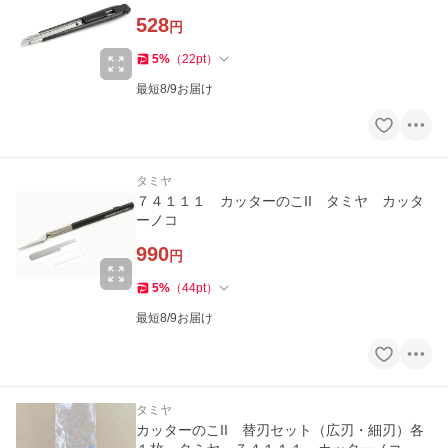
528
円
5
%
（
22
pt
）
最短8/9お届け
タミヤ
７４１１１ カッターのこII タミヤ カッタ
ーノコ
990
円
5
%
（
44
pt
）
最短8/9お届け
タミヤ
カッターのこII 替刃セット（広刃・細刃）各