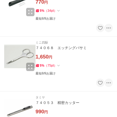
770
円
5
%
（
34
pt
）
最短8/9お届け
ミニ四駆
７４０６８ エッチングバサミ
1,650
円
5
%
（
75
pt
）
最短8/9お届け
タミヤ
７４０５３ 精密カッター
990
円