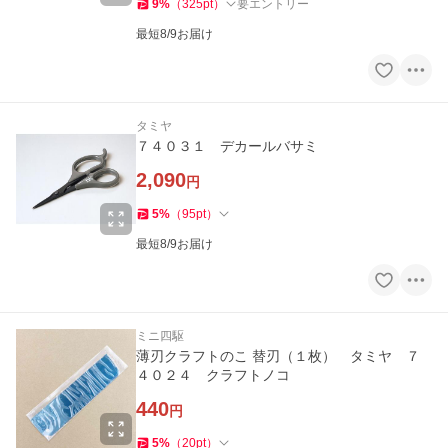
9
%
（
325
pt
）
要エントリー
最短8/9お届け
タミヤ
７４０３１ デカールバサミ
2,090
円
5
%
（
95
pt
）
最短8/9お届け
ミニ四駆
薄刃クラフトのこ 替刃（１枚） タミヤ ７
４０２４ クラフトノコ
440
円
5
%
（
20
pt
）