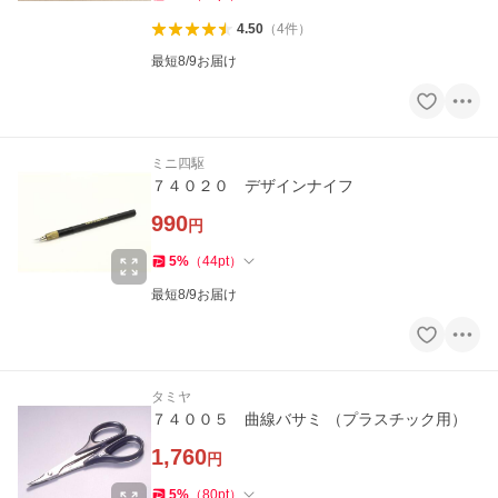
4.50
（
4
件
）
最短8/9お届け
ミニ四駆
７４０２０ デザインナイフ
990
円
5
%
（
44
pt
）
最短8/9お届け
タミヤ
７４００５ 曲線バサミ （プラスチック用）
1,760
円
5
%
（
80
pt
）