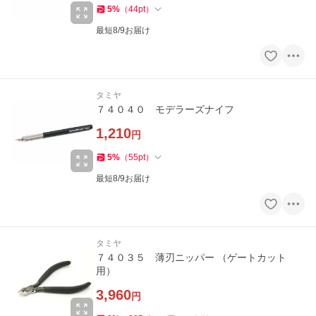
5
%
（
44
pt
）
最短8/9お届け
タミヤ
７４０４０ モデラーズナイフ
1,210
円
5
%
（
55
pt
）
最短8/9お届け
タミヤ
７４０３５ 薄刃ニッパー （ゲートカット
用）
3,960
円