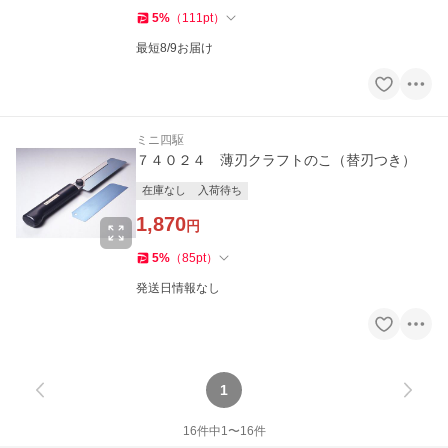
5
%
（
111
pt
）
最短8/9お届け
ミニ四駆
７４０２４ 薄刃クラフトのこ（替刃つき）
在庫なし
入荷待ち
1,870
円
5
%
（
85
pt
）
発送日情報なし
1
16
件中
1
〜
16
件