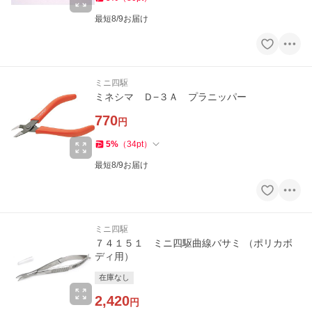
最短8/9お届け
ミニ四駆
ミネシマ Ｄ−３Ａ プラニッパー
770
円
5
%
（
34
pt
）
最短8/9お届け
ミニ四駆
７４１５１ ミニ四駆曲線バサミ （ポリカボ
ディ用）
在庫なし
2,420
円