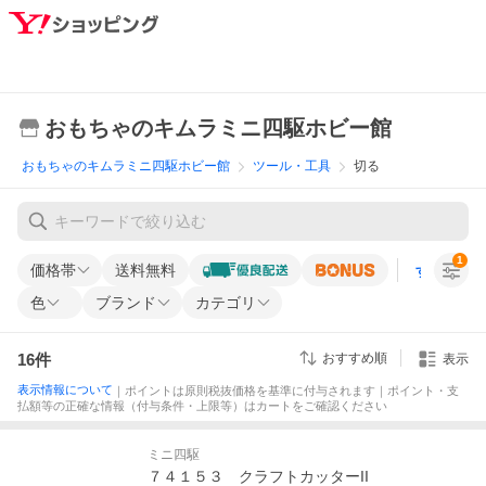
おもちゃのキムラミニ四駆ホビー館
おもちゃのキムラミニ四駆ホビー館
ツール・工具
切る
1
価格帯
送料無料
すべての条
色
ブランド
カテゴリ
16
件
おすすめ順
表示
表示情報について
｜ポイントは原則税抜価格を基準に付与されます｜ポイント・支
払額等の正確な情報（付与条件・上限等）はカートをご確認ください
ミニ四駆
７４１５３ クラフトカッターII