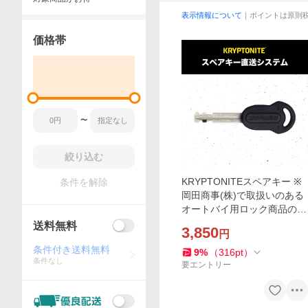
表示情報について
｜ポイントは原則
価格帯
〜
絞り込む
KRYPTONITEスペアキー ※
条件を解除
岡田商事(株)で取扱いのある
オートバイ用ロック商品のス
ペアキーのみ作成可能ですの
送料無料
3,850
円
で下記の製品説明を必ずご確
条件付き送料無料
認ください。
9
%
（
316
pt
）
条件なし
要エントリー