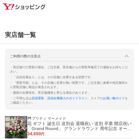
実店舗一覧
ご利用の際の注意点
・実店舗での受取の場合、ご注文後、実店舗からの受取準備完了の連絡をお待ちくだ
さい。
・「店頭在庫あり」とは、その店舗に在庫がある状態です。
・「受取可能」とは、その店舗に在庫が無い状態です。ご注文後に倉庫や他店舗等か
ら受取店舗に商品が発送されます。
・最新の在庫状況、実店舗価格と異なる場合があります。
・ご不明な点は
店頭受取・店頭在庫購入のガイドライン
、ストアの
お買い物ガイド
を
ご確認ください。
プリティ マーメイド
花 ギフト 誕生日 送別会 退職祝い 送別 卒業 開店祝い
「Grand Round」 グランドラウンド 周年記念 オーダ
ーメイド豪華 アレンジ 送料無料
34,650
円