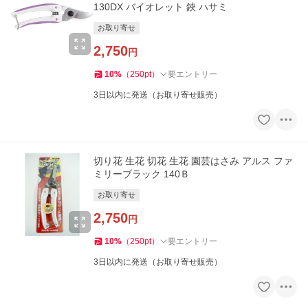
130DX バイオレット 鋏 ハサミ
お取り寄せ
2,750
円
10
%
（
250
pt
）
要エントリー
3日以内に発送（お取り寄せ販売）
切り花 生花 切花 生花 園芸はさみ アルス ファ
ミリーブラック 140Ｂ
お取り寄せ
2,750
円
10
%
（
250
pt
）
要エントリー
3日以内に発送（お取り寄せ販売）