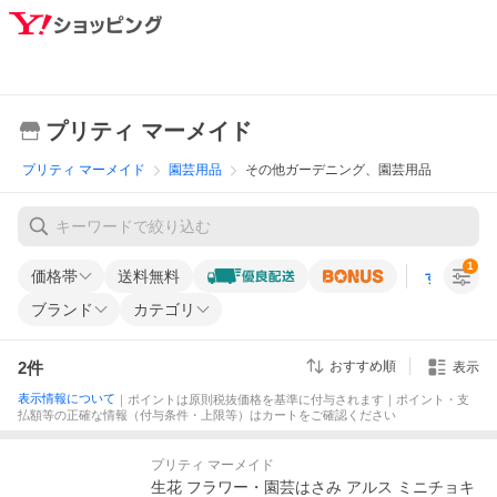
プリティ マーメイド
プリティ マーメイド
園芸用品
その他ガーデニング、園芸用品
1
価格帯
送料無料
すべての条
ブランド
カテゴリ
2
件
おすすめ順
表示
表示情報について
｜ポイントは原則税抜価格を基準に付与されます｜ポイント・支
払額等の正確な情報（付与条件・上限等）はカートをご確認ください
プリティ マーメイド
生花 フラワー・園芸はさみ アルス ミニチョキ