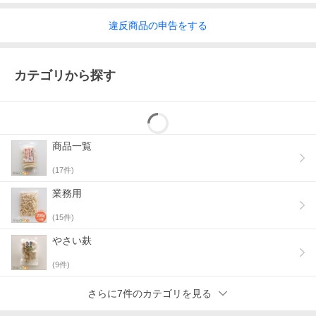
違反
商品の
申告をする
カテゴリから探す
商品一覧
(
17
件)
業務用
(
15
件)
やさい麸
(
9
件)
さらに7件のカテゴリを見る