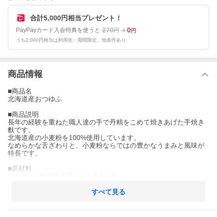
合計5,000円相当プレゼント！
270
0
PayPayカード入会特典を使うと
円
円
うち2,000円相当は利用先・期間限定。他条件あり
商品情報
■商品名
北海道産おつゆふ
■商品説明
長年の経験を重ねた職人達の手で丹精をこめて焼きあげた手焼き
麩です。
北海道産の小麦粉を100%使用しています。
なめらかな舌ざわりと、小麦粉ならではの豊かなうまみと風味が
特長です。
■原材料
小麦粉(小麦(北海道産))、小麦たん白
■栄養成分表示
すべて見る
＜100gあたり(推定値)＞
エネルギー：385kcal
たんぱく質：28.5g