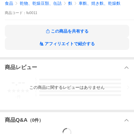
食品
乾物、乾燥豆類、缶詰
麩
車麩、焼き麩、乾燥麩
脂質：2.7g
炭水化物：56.9g
食塩相当量：0.02g
商品
コード：
fu0011
■原産地
北海道
この商品を共有する
■内容量
50g
アフィリエイトで紹介する
■賞味期限
製造日より365日
■保存方法
商品レビュー
開封前・開封後も高温多湿をさけ、
開封後は袋の口を閉め、密封容器に保存してください。
-.--
5
麸は水分やにおいを吸着しやすい食品なので、十分ご注意くださ
4
い。
この
商品
に関するレビューはありません
3
2
■製造者
1
-
件
株式会社 島田商店
兵庫県姫路市栗山町1番地
TEL：079-281-0224
商品Q&A
（
0
件）