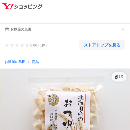
お麩屋の島田
ストアトップを見る
0.00
（
1
件
）
お麩屋の島田
商品
1
/
2