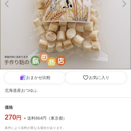
おまかせ比較
お気に入り
北海道産おつゆふ
価格
270
円
+ 送料
864
円
（
東京都
）
条件により送料が異なる場合があります。