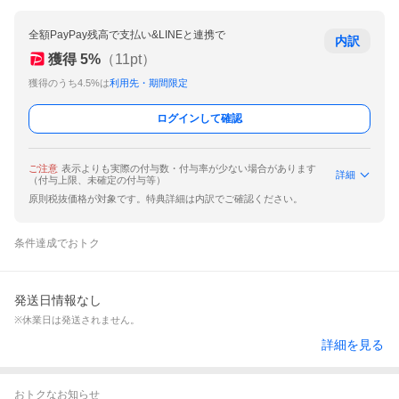
全額PayPay残高で支払い&LINEと連携で
内訳
獲得
5
%
（
11
pt）
獲得のうち4.5%は
利用先・期間限定
ログインして確認
ご注意
表示よりも実際の付与数・付与率が少ない場合があります
詳細
（付与上限、未確定の付与等）
原則税抜価格が対象です。特典詳細は内訳でご確認ください。
条件達成でおトク
発送日情報なし
※休業日は発送されません。
詳細を見る
おトクなお知らせ