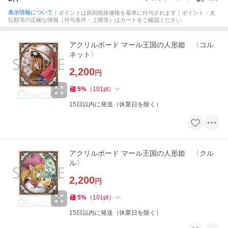
表示情報について
｜ポイントは原則税抜価格を基準に付与されます｜ポイント・支
払額等の正確な情報（付与条件・上限等）はカートをご確認ください
アクリルボード マール王国の人形姫 〈コル
ネット〉
2,200
円
5
%
（
101
pt
）
15日以内に発送（休業日を除く）
アクリルボード マール王国の人形姫 〈クル
ル〉
2,200
円
5
%
（
101
pt
）
15日以内に発送（休業日を除く）