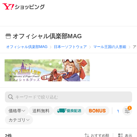
オフィシャル倶楽部MAG
オフィシャル倶楽部MAG
日本一ソフトウェア
マール王国の人形姫
ア
1
価格帯
送料無料
すべての条
カテゴリ
2
件
おすすめ順
表示