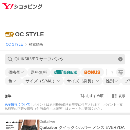
OC STYLE
OC STYLE
検索結果
価格帯
送料無料
すべての条
色
サイズ（S/M/L）
サイズ（身長）
性別
ブ
8
件
おすすめ順
表示
表示情報について
｜ポイントは原則税抜価格を基準に付与されます｜ポイント・支
払額等の正確な情報（付与条件・上限等）はカートをご確認ください
Quiksilver
Quiksilver クイックシルバー メンズ EVERYDA