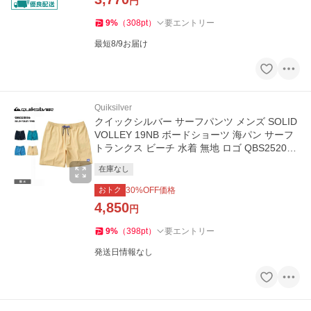
円
9
%
（
308
pt
）
要エントリー
最短8/9お届け
Quiksilver
クイックシルバー サーフパンツ メンズ SOLID
VOLLEY 19NB ボードショーツ 海パン サーフ
トランクス ビーチ 水着 無地 ロゴ QBS252006
QUIKSILVER
在庫なし
おトク
30
%OFF価格
4,850
円
9
%
（
398
pt
）
要エントリー
発送日情報なし