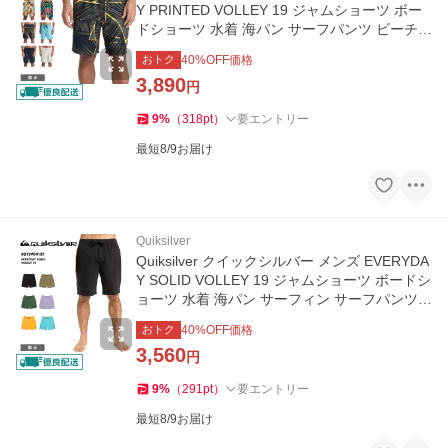
Y PRINTED VOLLEY 19 ジャムショーツ ボー
ドショーツ 水着 海パン サーフパンツ ビーチウ
ェア EQYJV04223
おトク
40
%OFF価格
3,890
円
9
%
（
318
pt
）
要エントリー
最短8/9お届け
Quiksilver
Quiksilver クイックシルバー メンズ EVERYDA
Y SOLID VOLLEY 19 ジャムショーツ ボードシ
ョーツ 水着 海パン サーフィン サーフパンツ
ビーチウェア EQYJV04137
おトク
40
%OFF価格
3,560
円
9
%
（
291
pt
）
要エントリー
最短8/9お届け