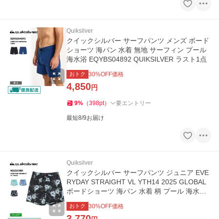
Quiksilver
クイックシルバー サーフパンツ メンズ ボード
ショーツ 海パン 水着 無地 サーフィン プール
海水浴 EQYBS04892 QUIKSILVER ラスト1点
おトク
30
%OFF価格
4,850
円
9
%
（
398
pt
）
要エントリー
最短8/9お届け
Quiksilver
クイックシルバー サーフパンツ ジュニア EVE
RYDAY STRAIGHT VL YTH14 2025 GLOBAL
ボードショーツ 海パン 水着 柄 プール 海水浴
KBS251001 QUIKSILVER
おトク
30
%OFF価格
3,770