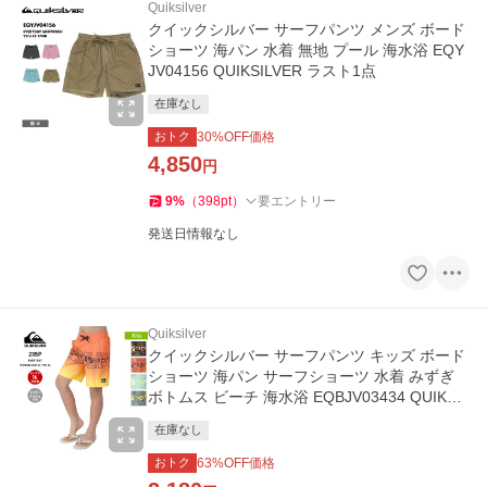
Quiksilver
クイックシルバー サーフパンツ メンズ ボード
ショーツ 海パン 水着 無地 プール 海水浴 EQY
JV04156 QUIKSILVER ラスト1点
在庫なし
おトク
30
%OFF価格
4,850
円
9
%
（
398
pt
）
要エントリー
発送日情報なし
Quiksilver
クイックシルバー サーフパンツ キッズ ボード
ショーツ 海パン サーフショーツ 水着 みずぎ
ボトムス ビーチ 海水浴 EQBJV03434 QUIKSIL
VER
在庫なし
おトク
63
%OFF価格