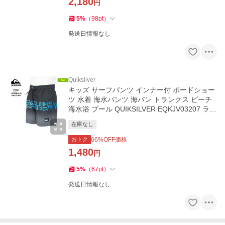
2,180
円
5
%
（
98
pt
）
発送日情報なし
Quiksilver
キッズ サーフパンツ インナー付 ボードショー
ツ 水着 海水パンツ 海パン トランクス ビーチ
海水浴 プール QUIKSILVER EQKJV03207 ラス
ト1点
在庫なし
おトク
66
%OFF価格
1,480
円
5
%
（
67
pt
）
発送日情報なし