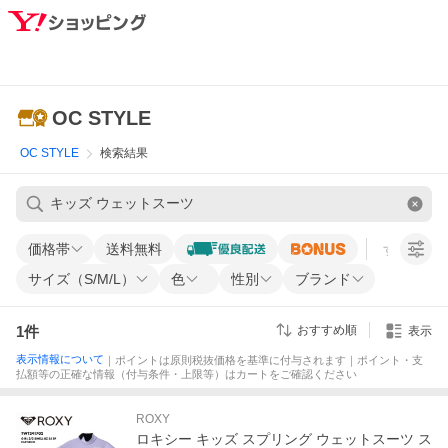
OC STYLE
OC STYLE
検索結果
価格帯
送料無料
すべての条
サイズ（S/M/L）
色
性別
ブランド
1
件
おすすめ順
表示
表示情報について
｜ポイントは原則税抜価格を基準に付与されます｜ポイント・支
払額等の正確な情報（付与条件・上限等）はカートをご確認ください
ROXY
ロキシー キッズ スプリング ウェットスーツ ス