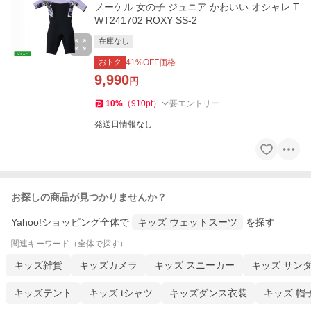
ノーケル 女の子 ジュニア かわいい オシャレ T
WT241702 ROXY SS-2
在庫なし
おトク
41
%OFF価格
9,990
円
10
%
（
910
pt
）
要エントリー
発送日情報なし
お探しの商品が見つかりませんか？
Yahoo!ショッピング全体で
キッズ ウェットスーツ
を探す
関連キーワード（全体で探す）
キッズ雑貨
キッズカメラ
キッズ スニーカー
キッズ サン
キッズテント
キッズ tシャツ
キッズダンス衣装
キッズ 帽