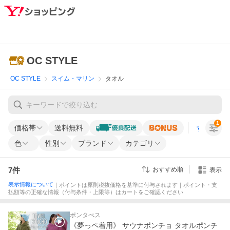
OC STYLE
OC STYLE
スイム・マリン
タオル
1
価格帯
送料無料
すべての条
色
性別
ブランド
カテゴリ
7
件
おすすめ順
表示
表示情報について
｜ポイントは原則税抜価格を基準に付与されます｜ポイント・支
払額等の正確な情報（付与条件・上限等）はカートをご確認ください
ポンタぺス
《夢っペ着用》 サウナポンチョ タオルポンチ