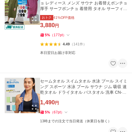
ョ レディース メンズ サウナ お着替えポンチョ
厚手 サーフポンチョ 着替用 タオル サーフィン
プール PPON-520
おトク
41
%OFF価格
3,880
円
5
%
（
177
pt
）
4.49
（
141
件
）
本日翌日お届け非対応
セームタオル スイムタオル 水泳 プール スイミ
ング スポーツ 水泳 プール サウナ ジム 吸収 速
乾タオル ドライタオル バスタオル 洗車 CN-T0
01
1,490
円
5
%
（
67
pt
）
13時までの注文で当日発送（休業日を除く）