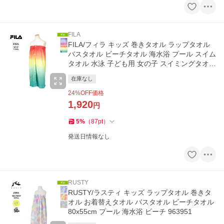
FILA
FILA/フィラ キッズ 巻きタオル ラップタオル
バスタオル ビーチタオル 海水浴 プール スイム
タオル 水泳 子ども用 女の子 スイミングタオル
123400
在庫なし
24
%OFF価格
1,920
円
5
%
（
87
pt
）
発送日情報なし
RUSTY
RUSTY/ラスティ キッズ ラップタオル 巻きタ
オル お着替えタオル バスタオル ビーチタオル
80x55cm プール 海水浴 ビーチ 963951