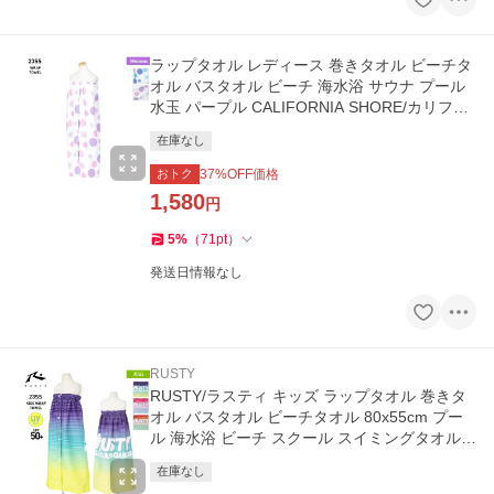
ラップタオル レディース 巻きタオル ビーチタ
オル バスタオル ビーチ 海水浴 サウナ プール
水玉 パープル CALIFORNIA SHORE/カリフォ
ルニアショア 223104
在庫なし
おトク
37
%OFF価格
1,580
円
5
%
（
71
pt
）
発送日情報なし
RUSTY
RUSTY/ラスティ キッズ ラップタオル 巻きタ
オル バスタオル ビーチタオル 80x55cm プー
ル 海水浴 ビーチ スクール スイミングタオル 9
63953
在庫なし