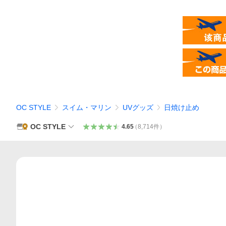
OC STYLE
スイム・マリン
UVグッズ
日焼け止め
OC STYLE
4.65
（
8,714
件
）