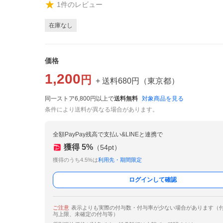
1
件のレビュー
在庫なし
価格
1,200
円
+ 送料
680
円
（
東京都
）
同一ストア6,800円以上で
送料無料
対象商品を見る
条件により送料が異なる場合があります。
全額PayPay残高で支払い&LINEと連携で
獲得
5
%
（
54
pt）
獲得のうち4.5%は
利用先・期間限定
ログインして確認
ご注意
表示よりも実際の付与数・付与率が少ない場合があります（
与上限、未確定の付与等）