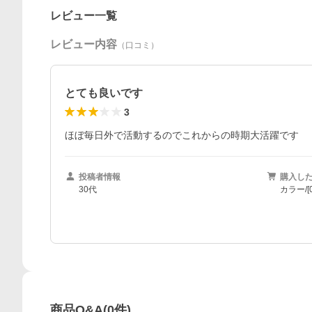
レビュー一覧
レビュー内容
（口コミ）
とても良いです
3
ほぼ毎日外で活動するのでこれからの時期大活躍です
投稿者情報
購入し
30代
カラー/[
商品Q&A
(
0
件)