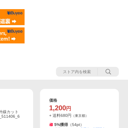
価格
1,200
円
紫外線カット
+ 送料
680
円
（
東京都
）
511406_6
5
%獲得
（
54
pt）