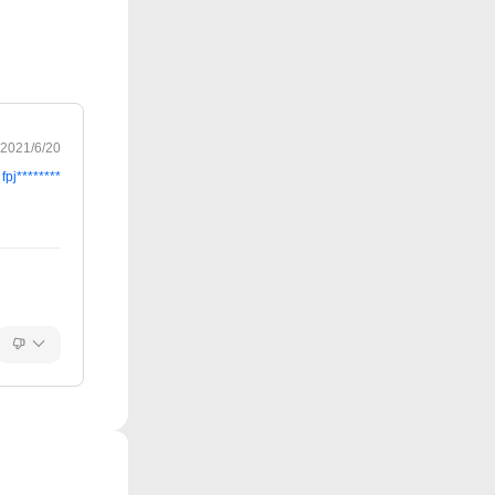
2021/6/20
fpj********