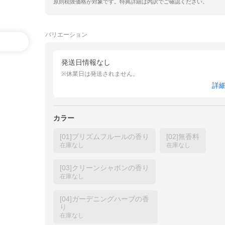
原則税抜価格が対象です。特典詳細は内訳でご確認ください。
バリエーション
発送日情報なし
※休業日は発送されません。
詳
カラー
[01]プリズムフルールの香り
[02]無香料
在庫なし
在庫なし
[03]クリーンシャボンの香り
在庫なし
[04]ガーデニングハーブの香
り
在庫なし