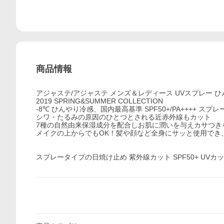
商品情報
アジャステ/アジャステ メンズ＆レディース UVスプレー ひんやり冷感-8
2019 SPRING&SUMMER COLLECTION
-8℃ ひんやり冷感、国内最高基準 SPF50+/PA++++ ス
シワ・たるみの原因のひとつとされる近赤外線もカット
7種の自然由来保湿成分を配合しお肌に潤いを与えカサつき
メイクの上からでもOK！髪や顔など全身にサッと使用でき
スプレータイプの日焼け止め 紫外線カット SPF50+ UVカ