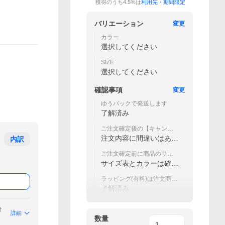
獲得のうち4.5%は
利用先・期間限定
バリエーション
変更
カラー
選択してください
SIZE
選択してください
確認事項
変更
ゆうパックで発送します
了解済み
ご注文確定後の【キャンセ
ル/変更】は承る事ができま
注文内容に間違いはあり
内訳
せん
ません。
ご注文確定前に商品のサイ
ズ表とカラーを再度ご確認
サイズ表とカラーは確認
ください
済みです
ラッピング(有料)は注文商品
まとめてのみ。一部商品配
了解済み
送不可
付
詳細
数量