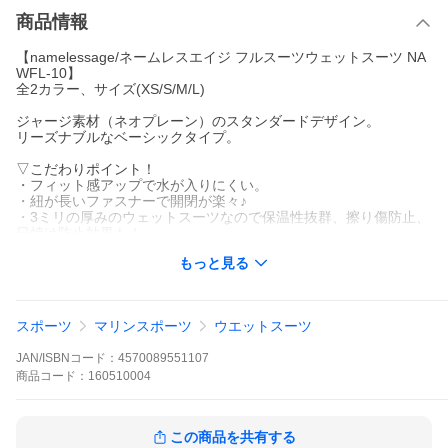
商品情報
【namelessage/ネームレスエイジ フルスーツウェットスーツ NA
WFL-10】
全2カラー、サイズ(XS/S/M/L)
ジャージ素材（ネオプレーン）のスタンダードデザイン。
リーズナブルなベーシックタイプ。
▽こだわりポイント！
・フィット感アップで水が入りにくい。
・紐が長いファスナーで開閉が楽々♪
・3ミリの厚みのウェットスーツなので保温性抜群、擦り傷防止、
日焼け防止効果も！
もっと見る
▽いろんなシーンで着まわせる
ウェイクボード、サーフィン、スキューバーダイビング、etc...
様々なシーンで大活躍♪
スポーツ
マリンスポーツ
ウエットスーツ
ウェットスーツ 3mm サーフィン サップ マリンスポーツ
JAN/ISBNコード：
4570089551107
海 ネオプレーン メンズ レディース フルスーツ
商品
コード：
160510004
この商品を共有する