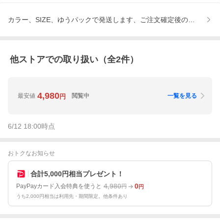
カラー、SIZE、ゆうパックで発送します、ご注文確定後の【キャ
他ストアでの取り扱い（全
2
件）
4,980
最安値
閲覧中
一覧を見る
円
6/12 18:00
時点
おトクなお知らせ
合計5,000円相当プレゼント！
4,980
0
PayPayカード入会特典を使うと
円
円
うち2,000円相当は利用先・期間限定。他条件あり