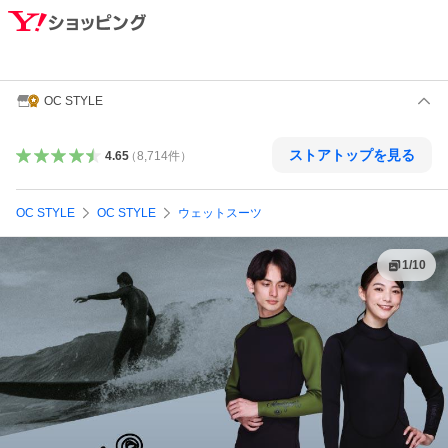
OC STYLE
ストアトップを見る
4.65
（
8,714
件
）
OC STYLE
OC STYLE
ウェットスーツ
1
/
10