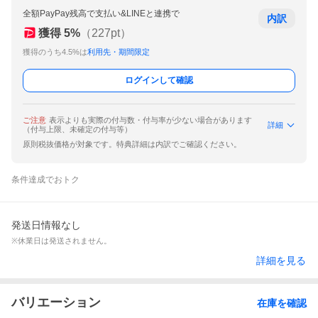
全額PayPay残高で支払い&LINEと連携で
内訳
獲得
5
%
（
227
pt）
獲得のうち4.5%は
利用先・期間限定
ログインして確認
ご注意
表示よりも実際の付与数・付与率が少ない場合があります
詳細
（付与上限、未確定の付与等）
原則税抜価格が対象です。特典詳細は内訳でご確認ください。
条件達成でおトク
発送日情報なし
※休業日は発送されません。
詳細を見る
バリエーション
在庫を確認