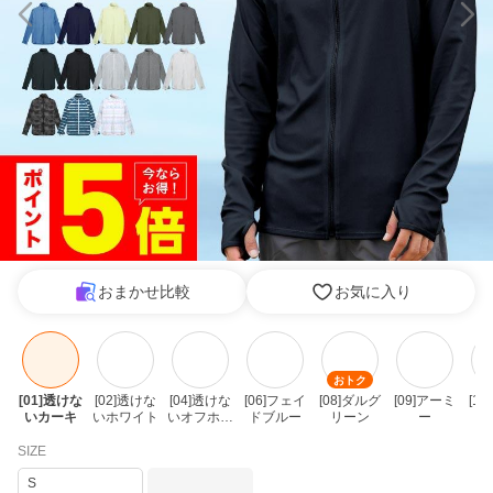
おまかせ比較
お気に入り
おトク
[01]透けな
[02]透けな
[04]透けな
[06]フェイ
[08]ダルグ
[09]アーミ
[1
いカーキ
いホワイト
いオフホワ
ドブルー
リーン
ー
イト
SIZE
S