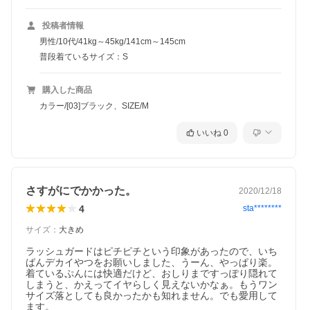
投稿者情報
男性/10代/41kg～45kg/141cm～145cm
普段着ているサイズ：S
購入した商品
カラー/[03]ブラック、SIZE/M
いいね
0
さすがにでかかった。
2020/12/18
4
sta********
サイズ
：
大きめ
ラッシュガードはピチピチという印象があったので、いち
ばんデカイやつをお願いしました、うーん、やっぱり楽。
着ているぷんには快適だけど、おしりまですっぽり隠れて
しまうと、かえってイヤらしく見えないかなぁ。もうワン
サイズ落としても良かったかも知れません。でも愛用して
ます。