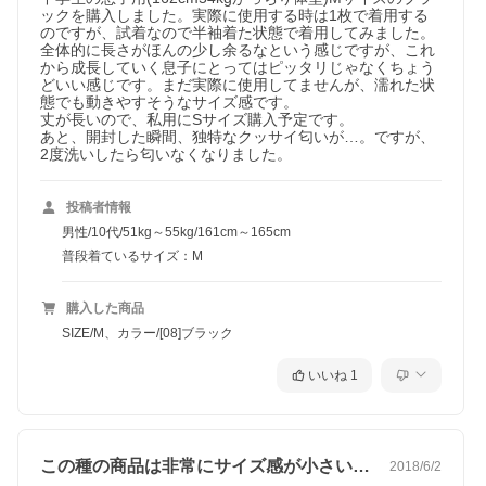
ックを購入しました。実際に使用する時は1枚で着用する
のですが、試着なので半袖着た状態で着用してみました。
全体的に長さがほんの少し余るなという感じですが、これ
から成長していく息子にとってはピッタリじゃなくちょう
どいい感じです。まだ実際に使用してませんが、濡れた状
態でも動きやすそうなサイズ感です。

丈が長いので、私用にSサイズ購入予定です。

あと、開封した瞬間、独特なクッサイ匂いが…。ですが、
2度洗いしたら匂いなくなりました。
投稿者情報
男性/10代/51kg～55kg/161cm～165cm
普段着ているサイズ：M
購入した商品
SIZE/M、カラー/[08]ブラック
いいね
1
この種の商品は非常にサイズ感が小さいの…
2018/6/2