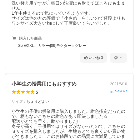
洗い替え用ですが、毎日の洗濯にも耐えてほころびも出ま
せん。

1年中使えるので気にっているようです。

サイズは他の方の評価で「小さめ」らしいので普段よりも
ワンサイズ大きい物にして丁度良いくらいでした。
購入した商品
SIZE/XXL、カラー/[09]モクダークグレー
いいね
3
小学生の授業用にもおすすめ
2021/6/10
5
tor********
サイズ
：
ちょうどよい
小学生の子供の授業用に購入しました。紺色指定だったの
で、柄もないこちらの紺色があり即決しました☆

配送がとても早く、助かりました!!

身長が高く、子供用ではサイズがなかったので、こちらの
Ｓサイズを購入しましたが、生地もとても良くいい買い物
ができました☆　このお値段でこの品質に大満足していま