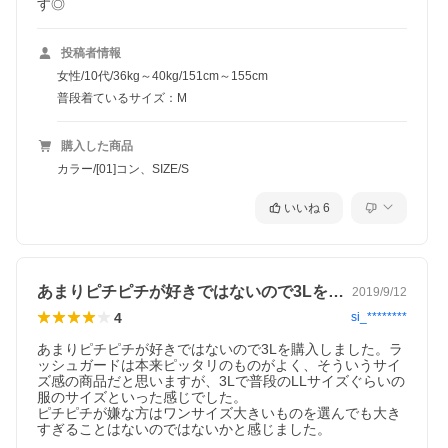
す◎
投稿者情報
女性/10代/36kg～40kg/151cm～155cm
普段着ているサイズ：M
購入した商品
カラー/[01]コン、SIZE/S
いいね
6
あまりピチピチが好きではないので3Lを…
2019/9/12
4
si_********
あまりピチピチが好きではないので3Lを購入しました。ラ
ッシュガードは本来ピッタリのものがよく、そういうサイ
ズ感の商品だと思いますが、3Lで普段のLLサイズぐらいの
服のサイズといった感じでした。

ピチピチが嫌な方はワンサイズ大きいものを選んでも大き
すぎることはないのではないかと感じました。