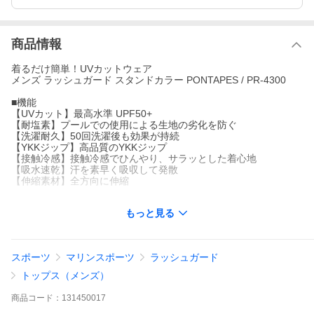
商品情報
着るだけ簡単！UVカットウェア
メンズ ラッシュガード スタンドカラー PONTAPES / PR-4300
■機能
【UVカット】最高水準 UPF50+
【耐塩素】プールでの使用による生地の劣化を防ぐ
【洗濯耐久】50回洗濯後も効果が持続
【YKKジップ】高品質のYKKジップ
【接触冷感】接触冷感でひんやり、サラッとした着心地
【吸水速乾】汗を素早く吸収して発散
【伸縮素材】全方向に伸縮
■用途
もっと見る
山、海、川、プール、海水浴、旅行の移動時や車内、キャンプ、
アウトドア、散歩、水遊び、通学など
水着（スイムウェア）・マリンウェア・スポーツウェア・ルーム
ウェア
スポーツ
マリンスポーツ
ラッシュガード
■素材
トップス（メンズ）
ポリエステル 85%・ポリウレタン 15%※伸縮性に優れた素材で
す
商品
コード：
131450017