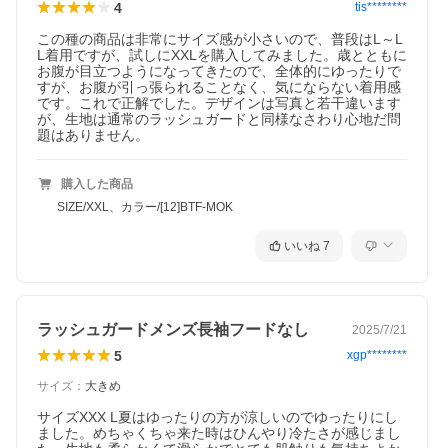
4
tis********
この種の商品は非常にサイズ感が小さいので、普段はL～L
L着用ですが、試しにXXLを購入してみました。歳とともに
お腹が目立つようになってきたので、全体的にゆったりで
すが、お腹が引っ張られることなく、気にならない着用感
です。これで正解でした。デザインは写真と若干違います
が、生地は通常のラッシュガードと同様なさわり心地だ問
題はありません。
購入した商品
SIZE/XXL、カラー/[12]BTF-MOK
いいね
7
ラッシュガードメンズ長袖フードなし
2025/7/21
5
xgp********
サイズ
：
大きめ
サイズXXX L夏はゆったりの方が涼しいのでゆったりにし
ました。めちゃくちゃ来た時はひんやり冷たさが感じまし