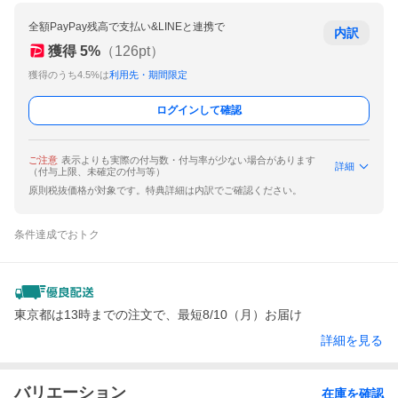
全額PayPay残高で支払い&LINEと連携で
内訳
獲得
5
%
（
126
pt）
獲得のうち4.5%は
利用先・期間限定
ログインして確認
ご注意
表示よりも実際の付与数・付与率が少ない場合があります
詳細
（付与上限、未確定の付与等）
原則税抜価格が対象です。特典詳細は内訳でご確認ください。
条件達成でおトク
東京都は13時までの注文で、最短8/10（月）お届け
詳細を見る
バリエーション
在庫を確認