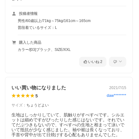
投稿者情報
男性/60歳以上/71kg～75kg/161cm～165cm
普段着ているサイズ：L
購入した商品
カラー/[03]ブラック、SIZE/XXL
いいね
2
いい買い物になりました
2021/7/15
5
daw********
サイズ
：
ちょうどよい
生地はしっかりしていて、肌触りがすべすべです。シルエ
ットは細めですがぴったりした感じはないです。それでい
てだぶつきもないので、すべすべの生地と相まって泳いで
いて抵抗が少なく感じました。袖や裾は長くなっており、
手首や背中が出て日焼けする心配もありませんでした。