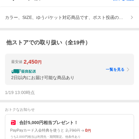
カラー、SIZE、ゆうパケット対応商品です、ポスト投函の為【代
他ストアでの取り扱い（全
19
件）
2,450
最安値
円
一覧を見る
2日以内にお届け可能な商品あり
1/19 13:00
時点
おトクなお知らせ
合計5,000円相当プレゼント！
2,790
0
PayPayカード入会特典を使うと
円
円
うち2,000円相当は利用先・期間限定。他条件あり