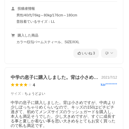
投稿者情報
男性/40代/76kg～80kg/176cm～180cm
普段着ているサイズ：LL
購入した商品
カラー/[15]パームスティール、SIZE/XXL
いいね
3
中学の息子に購入しました。背は小さめで…
2021/7/12
4
kar********
サイズ
：
ちょうどよい
中学の息子に購入しました。背は小さめですが、中肉より
少しぽっちゃりめくらいなので、キッズの150はピチピチ
過ぎて、初めてメンズサイズのラッシュガードを購入し、
本人も満足そうでした。少し大きめですが、すぐに成長す
る事と夏しか着ない事を思い大きめをとてもお安く買った
ので私も満足です。