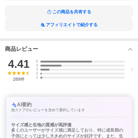
■サイズ
S・M・L・XL・XXL
この商品を共有する
■カラー
ホワイト(白)・オフホワイト・シルバー・カーキ・パステル・ブル
アフィリエイトで紹介する
ー・ベージュ・グリーン・アイボリー・サーモン・ネイビー
(紺)・グレー・ブラック(黒)・タイダイ
■ メール便送料無料 UVカット率 紫外線カット率 99.9% トップス
長袖 接触冷感 羽織 ジップアップ 前開き フードなし スタンドカラ
商品レビュー
ー 泳ぎやすい サムホール 夏 おしゃれ 学校 プール 授業 スイミン
グ 中学生 小学生
4.41
5
4
3
2
1
289
件
AI要約
他ストアのレビューを含めて要約しています
サイズ感と生地の質感が高評価
多くのユーザーがサイズ感に満足しており、特に成長期の
子供にとっては少し大きめのサイズが好評です。また、生