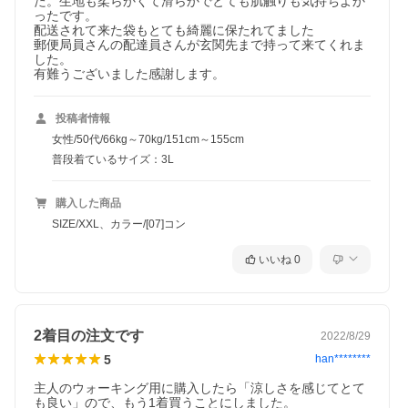
た。生地も柔らかくて滑らかでとても肌触りも気持ちよか
ったです。

配送されて来た袋もとても綺麗に保たれてました

郵便局員さんの配達員さんが玄関先まで持って来てくれま
した。

有難うございました感謝します。
投稿者情報
女性/50代/66kg～70kg/151cm～155cm
普段着ているサイズ：3L
購入した商品
SIZE/XXL、カラー/[07]コン
いいね
0
2着目の注文です
2022/8/29
5
han********
主人のウォーキング用に購入したら「涼しさを感じてとて
も良い」ので、もう1着買うことにしました。
