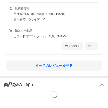
投稿者情報
男性/50代/61kg～65kg/161cm～165cm
普段着ているサイズ：M
購入した商品
カラー/[10]ブラック・オルテガ、SIZE/M
いいね
3
すべてのレビューを見る
商品Q&A
（
0
件）