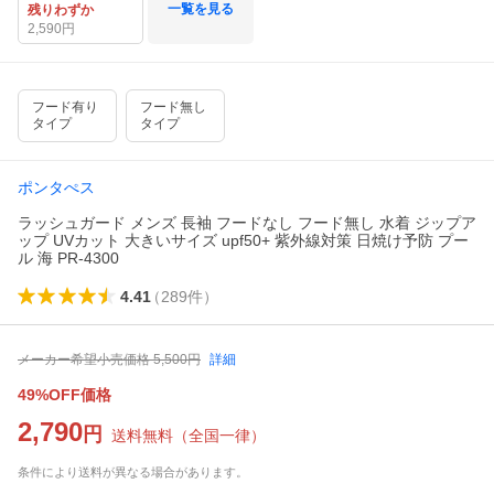
一覧を見る
残りわずか
2,590
円
フード有り
フード無し
タイプ
タイプ
ポンタぺス
ラッシュガード メンズ 長袖 フードなし フード無し 水着 ジップア
ップ UVカット 大きいサイズ upf50+ 紫外線対策 日焼け予防 プー
ル 海 PR-4300
4.41
（
289
件
）
メーカー希望小売価格
5,500
円
詳細
49%OFF価格
2,790
円
送料無料
（
全国一律
）
条件により送料が異なる場合があります。