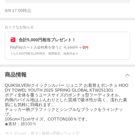
8/8 17:00
時点
おトクなお知らせ
合計5,000円相当プレゼント！
4,160
0
PayPayカード入会特典を使うと
円
円
うち2,000円相当は利用先・期間限定。他条件あり
商品情報
QUIKSILVER/クイックシルバー ジュニア お着替えポンチョ HOO
DY TOWEL YOUTH 2025 SPRING GLOBAL KTW251301
ボディ全体を覆うユースサイズのポンチョ型フーディタオル。
内側のパイル地はふんわりとした質感で吸水性が高く、濡れた素
肌にも気軽に羽織れます。
チェッカー柄グラフィックとシンプルなブラックをラインナッ
プ。
105cm×71cmサイズ、COTTON100％です。
◆素材：綿100％
サイズ(cm)：身丈×身幅×肩幅×フード丈