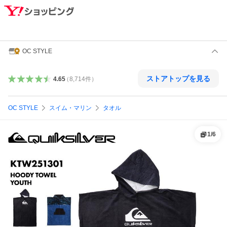
OC STYLE
ストアトップを見る
4.65
（
8,714
件
）
OC STYLE
スイム・マリン
タオル
1
/
6