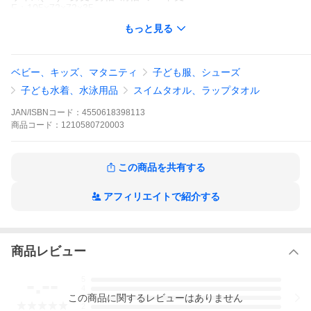
F：105×72×72×35
※商品によって多少の誤差がございますので、予めご了承くださ
もっと見る
い。
OCSTYLE オーシースタイル OCスタイル プール ビーチタオル お
着替えタオル バスタオル ビーチ 海水浴 海 川遊び シンプル フー
ベビー、キッズ、マタニティ
子ども服、シューズ
ド ジュニア 子供用 こども用 男の子用 女の子用
子ども水着、水泳用品
スイムタオル、ラップタオル
JAN/ISBNコード：
4550618398113
商品
コード：
1210580720003
この商品を共有する
アフィリエイトで紹介する
商品レビュー
-.--
5
4
この
商品
に関するレビューはありません
3
2