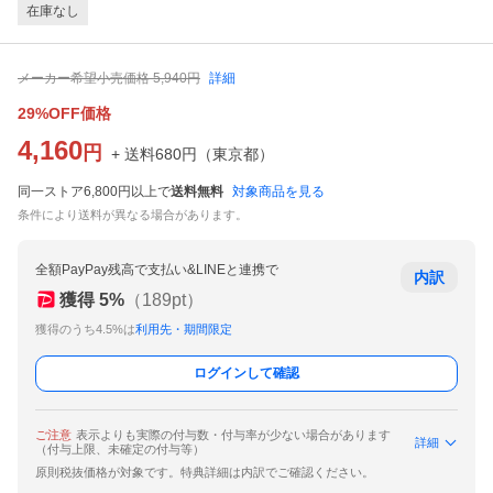
在庫なし
メーカー希望小売価格
5,940
円
詳細
29%OFF価格
4,160
円
+ 送料
680
円
（
東京都
）
同一ストア6,800円以上で
送料無料
対象商品を見る
条件により送料が異なる場合があります。
全額PayPay残高で支払い&LINEと連携で
内訳
獲得
5
%
（
189
pt）
獲得のうち4.5%は
利用先・期間限定
ログインして確認
ご注意
表示よりも実際の付与数・付与率が少ない場合があります
詳細
（付与上限、未確定の付与等）
原則税抜価格が対象です。特典詳細は内訳でご確認ください。