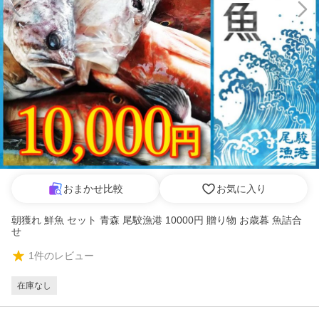
おまかせ比較
お気に入り
朝獲れ 鮮魚 セット 青森 尾駮漁港 10000円 贈り物 お歳暮 魚詰合
せ
1
件のレビュー
在庫なし