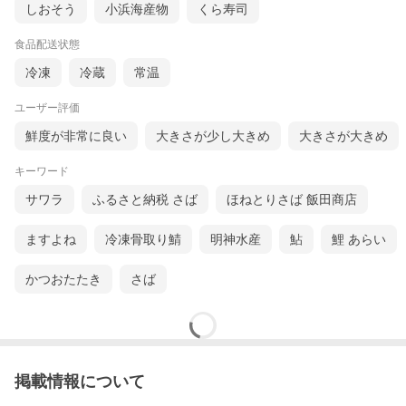
しおそう
小浜海産物
くら寿司
食品配送状態
冷凍
冷蔵
常温
ユーザー評価
鮮度が非常に良い
大きさが少し大きめ
大きさが大きめ
キーワード
サワラ
ふるさと納税 さば
ほねとりさば 飯田商店
ますよね
冷凍骨取り鯖
明神水産
鮎
鯉 あらい
かつおたたき
さば
掲載情報について