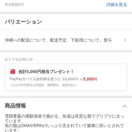
詳細を見る
置き配指定可
バリエーション
沖縄への配送について、配送予定、下処理について、熨斗
おトクなお知らせ
合計5,000円相当プレゼント！
10,000
5,000
PayPayカード入会特典を使うと
円
円
うち2,000円相当は利用先・期間限定。他条件あり
商品情報
雪国青森の尾駮漁港で揚がる、魚達は良質な脂でプリプリに太っ
ています。
魚の脂はDHAやEPAがたっぷり含まれていて健康に良いとされて
います。