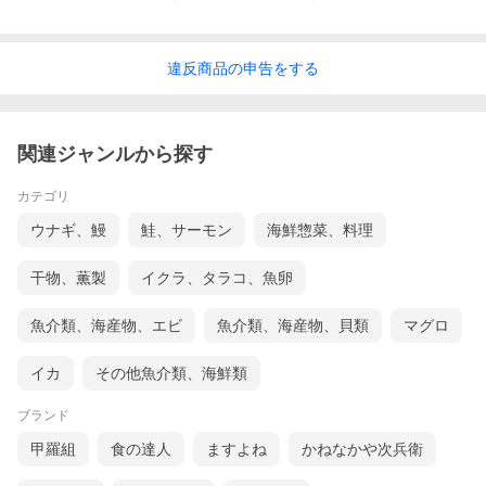
違反
商品の
申告をする
関連ジャンルから探す
カテゴリ
ウナギ、鰻
鮭、サーモン
海鮮惣菜、料理
干物、薫製
イクラ、タラコ、魚卵
魚介類、海産物、エビ
魚介類、海産物、貝類
マグロ
イカ
その他魚介類、海鮮類
ブランド
甲羅組
食の達人
ますよね
かねなかや次兵衛