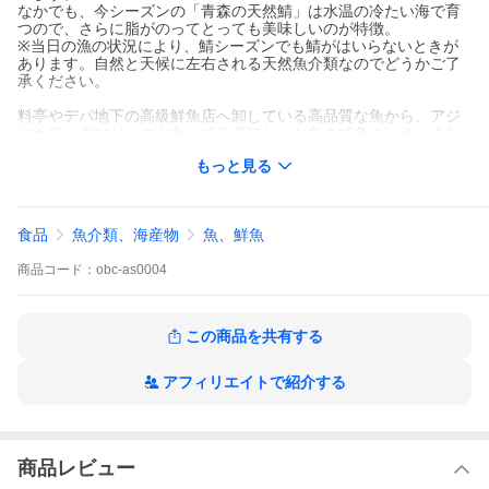
なかでも、今シーズンの「青森の天然鯖」は水温の冷たい海で育
つので、さらに脂がのってとっても美味しいのが特徴。
※当日の漁の状況により、鯖シーズンでも鯖がはいらないときが
あります。自然と天候に左右される天然魚介類なのでどうかご了
承ください。
料亭やデパ地下の高級鮮魚店へ卸している高品質な魚から、アジ
やカワハギなどいつも食べてる美味しいお魚まで色々、オトクな
価格でお届けします！
もっと見る
食品
魚介類、海産物
魚、鮮魚
商品
コード：
obc-as0004
この商品を共有する
アフィリエイトで紹介する
商品レビュー