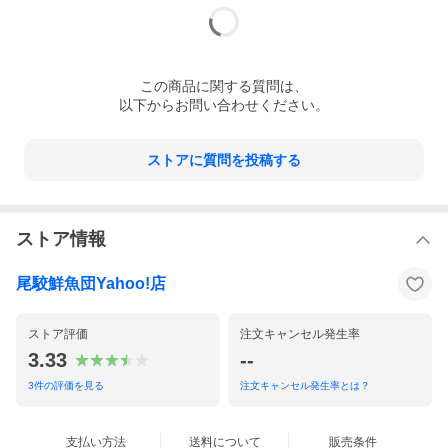
発送は一週間以内（しけの場合はキャンセル可選択）
※同一送り先で複数の商品をご購入の場合、自動的に同梱となり
この
商品
に関する質問は、
ます。
以下からお問い合わせください。
ストアに質問を投稿する
ストア情報
尾駮鮮魚団Yahoo!店
ストア評価
注文キャンセル発生率
3.33
--
3
件の評価を見る
注文キャンセル発生率とは？
支払い方法
送料について
販売条件