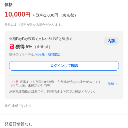
価格
10,000
円
+ 送料
1,000
円
（
東京都
）
条件により送料が異なる場合があります。
全額PayPay残高で支払い&LINEと連携で
内訳
獲得
5
%
（
466
pt）
獲得のうち4.5%は
利用先・期間限定
ログインして確認
ご注意
表示よりも実際の付与数・付与率が少ない場合があります
詳細
（付与上限、未確定の付与等）
原則税抜価格が対象です。特典詳細は内訳でご確認ください。
条件達成でおトク
発送日情報なし