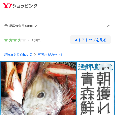
尾駮鮮魚団Yahoo!店
ストアトップを見る
3.33
（
3
件
）
尾駮鮮魚団Yahoo!店
朝獲れ 鮮魚セット
1
/
1