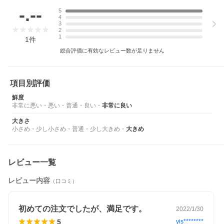
-.--
5
4
3
2
1
1
件
総合評価に有効なレビュー数が足りません
項目別評価
鮮度
非常に悪い
・
悪い
・
普通
・
良い
・
非常に良い
大きさ
小さめ
・
少し小さめ
・
普通
・
少し大きめ
・
大きめ
レビュー一覧
レビュー内容
（口コミ）
初めての注文でしたが、満足です。
2022/1/30
5
yis********