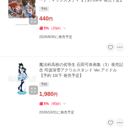
ーナ：マリンスタディ【予約 09/中 発売予定】
予約
440
円
5
%
（
20
pt
）
2026/9/30に発売予定
魔法科高校の劣等生 石田可奈画集（3）発売記
念 司波深雪アクリルスタンド Ver.アイドル
【予約 10/下 発売予定】
予約
1,980
円
5
%
（
90
pt
）
2026/10/31に発売予定