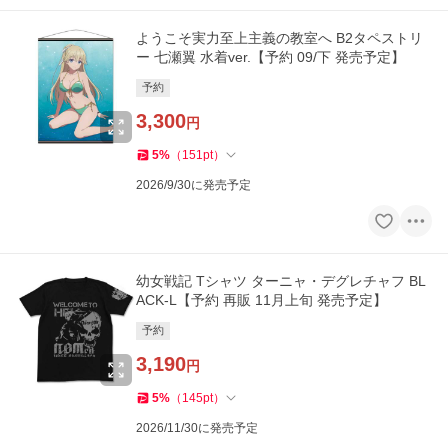
ようこそ実力至上主義の教室へ B2タペストリ
ー 七瀬翼 水着ver.【予約 09/下 発売予定】
予約
3,300
円
5
%
（
151
pt
）
2026/9/30に発売予定
幼女戦記 Tシャツ ターニャ・デグレチャフ BL
ACK-L【予約 再販 11月上旬 発売予定】
予約
3,190
円
5
%
（
145
pt
）
2026/11/30に発売予定