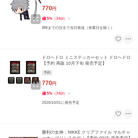
770
円
5
%
（
34
pt
）
9時までの注文で当日発送（休業日を除く）
ドロヘドロ ミニステッカーセット ドロヘドロ
【予約 再販 10月下旬 発売予定】
予約
770
円
5
%
（
34
pt
）
2026/10/31に発売予定
勝利の女神：NIKKE クリアファイル マルチャ