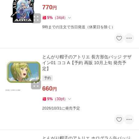
770
円
5
%
（
34
pt
）
9時までの注文で当日発送（休業日を除く）
とんがり帽子のアトリエ 長方形缶バッジ デザ
イン01 ココ A【予約 再販 10月上旬 発売予
定】
予約
660
円
5
%
（
30
pt
）
2026/10/31に発売予定
とんがり帽子のアトリエ ホログラム缶バッジ