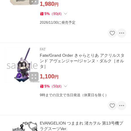
1,980
円
5
%
（
90
pt
）
2026/11/30に発売予定
FAT
Fate/Grand Order きゃらとりあ アクリルスタ
ンド アヴェンジャー/ジャンヌ・ダルク［オル
タ］
1,100
円
5
%
（
50
pt
）
9時までの注文で当日発送（休業日を除く）
EVANGELION つままれ 渚カヲル 第13号機プ
ラグスーツVer.