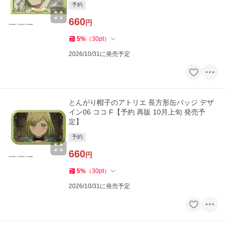
予約
660
円
5
%
（
30
pt
）
2026/10/31に発売予定
とんがり帽子のアトリエ 長方形缶バッジ デザ
イン06 ココ F【予約 再販 10月上旬 発売予
定】
予約
660
円
5
%
（
30
pt
）
2026/10/31に発売予定