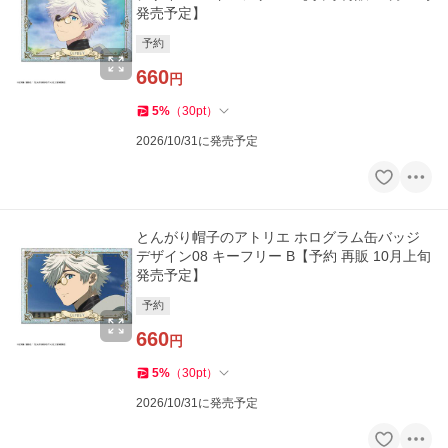
発売予定】
予約
660
円
5
%
（
30
pt
）
2026/10/31に発売予定
とんがり帽子のアトリエ ホログラム缶バッジ
デザイン08 キーフリー B【予約 再販 10月上旬
発売予定】
予約
660
円
5
%
（
30
pt
）
2026/10/31に発売予定