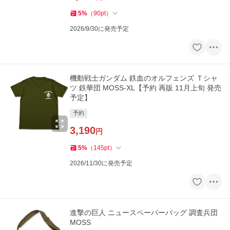
5
%
（
90
pt
）
2026/9/30に発売予定
機動戦士ガンダム 鉄血のオルフェンズ Ｔシャ
ツ 鉄華団 MOSS-XL【予約 再販 11月上旬 発売
予定】
予約
3,190
円
5
%
（
145
pt
）
2026/11/30に発売予定
進撃の巨人 ニュースペーパーバッグ 調査兵団
MOSS