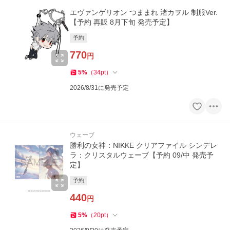
エヴァンゲリオン つままれ 渚カヲル 制服Ver.
【予約 再販 8月下旬 発売予定】
予約
770
円
5
%
（
34
pt
）
2026/8/31に発売予定
ウェーブ
勝利の女神：NIKKE クリアファイル シンデレ
ラ：クリスタルウェーブ【予約 09/中 発売予
定】
予約
440
円
5
%
（
20
pt
）