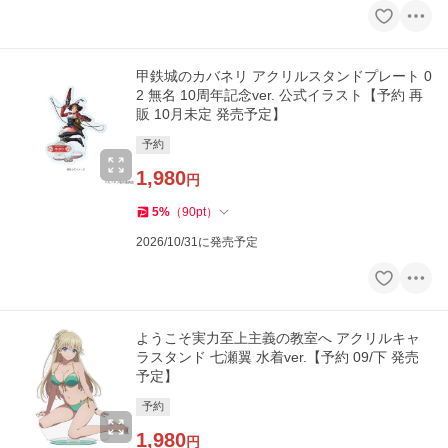
甲鉄城のカバネリ アクリルスタンドプレート 0
2 無名 10周年記念ver. 公式イラスト【予約 再
販 10月未定 発売予定】
予約
1,980
円
5
%
（
90
pt
）
2026/10/31に発売予定
ようこそ実力至上主義の教室へ アクリルキャ
ラスタンド 七瀬翼 水着ver.【予約 09/下 発売
予定】
予約
1,980
円