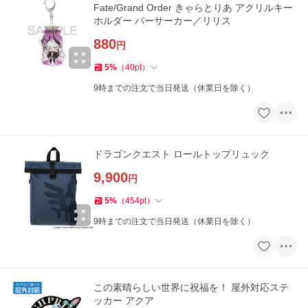
Fate/Grand Order きゃらとりあ アクリルキー
ホルダー バーサーカー／リリス
880
円
5
%
（
40
pt
）
9時までの注文で当日発送（休業日を除く）
ドラゴンクエスト ロールトップリュック
9,900
円
5
%
（
454
pt
）
9時までの注文で当日発送（休業日を除く）
この素晴らしい世界に祝福を！ 屋外対応ステ
ッカー アクア