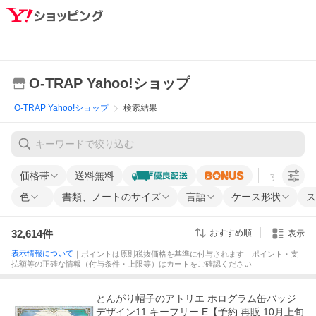
O-TRAP Yahoo!ショップ
O-TRAP Yahoo!ショップ
検索結果
価格帯
送料無料
すべての条
色
書類、ノートのサイズ
言語
ケース形状
ス
32,614
件
おすすめ順
表示
表示情報について
｜ポイントは原則税抜価格を基準に付与されます｜ポイント・支
払額等の正確な情報（付与条件・上限等）はカートをご確認ください
とんがり帽子のアトリエ ホログラム缶バッジ
デザイン11 キーフリー E【予約 再販 10月上旬