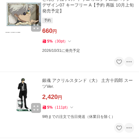
デザイン07 キーフリー A【予約 再販 10月上旬
発売予定】
予約
660
円
5
%
（
30
pt
）
2026/10/31に発売予定
銀魂 アクリルスタンド（大） 土方十四郎 スー
ツVer.
2,420
円
5
%
（
111
pt
）
9時までの注文で当日発送（休業日を除く）