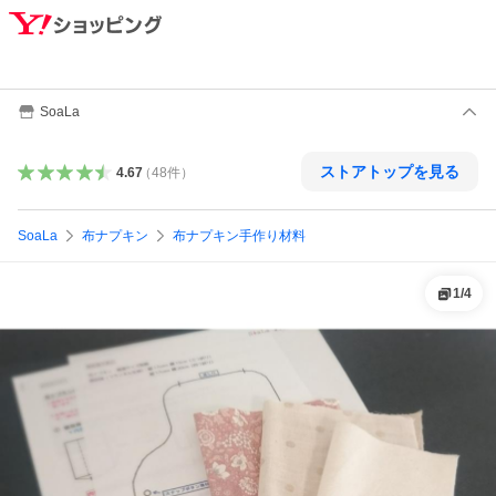
SoaLa
ストアトップを見る
4.67
（
48
件
）
SoaLa
布ナプキン
布ナプキン手作り材料
1
/
4