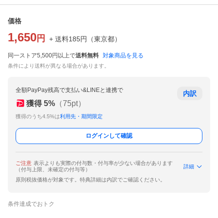
価格
1,650
円
+ 送料
185
円
（
東京都
）
同一ストア5,500円以上で
送料無料
対象商品を見る
条件により送料が異なる場合があります。
全額PayPay残高で支払い&LINEと連携で
内訳
獲得
5
%
（
75
pt）
獲得のうち4.5%は
利用先・期間限定
ログインして確認
ご注意
表示よりも実際の付与数・付与率が少ない場合があります
詳細
（付与上限、未確定の付与等）
原則税抜価格が対象です。特典詳細は内訳でご確認ください。
条件達成でおトク