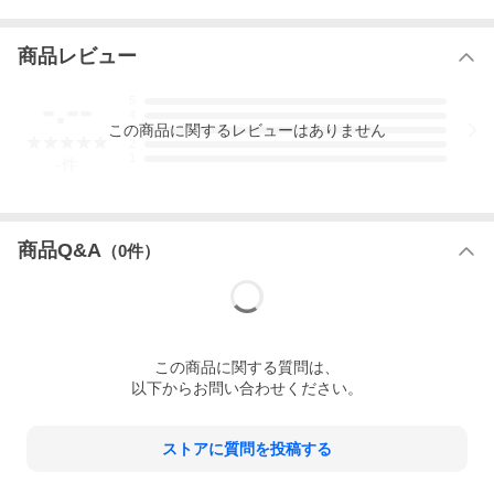
【内容】
・オーガニックコットン(肌面)
・柄のコットン生地(ショーツ側)
・オーガニックのフランネル生地(吸収体)
商品レビュー
・スナップボタン(手縫い用)
-.--
5
【作製方法の動画もあります】
4
この
商品
に関するレビューはありません
3
2枚目以降に便利なキットもあります⇒KIT-2
2
普通サイズの布ナプキンが1枚作れます。型紙の他、作り方の説明
1
-
件
書付き。ミシンでも手縫いでもOKです。自分で作った布ナプキン
はとても愛着がわくものです。好きな生地を使って、自分だけの
布ナプキンを作りませんか？＊オーガニックコットンはワッフル
生地またはWガーゼとなります。おまかせとなります。＊柄の生
地もお選びいただけませんが、下記カラーを選択いただけます。
商品Q&A
（
0
件）
ピンク系（ピンク・赤・紫など） ブルー系（水色・青・緑な
ど）【ご注意】＊裁縫道具・縫い糸（ミシン糸）はキットには含
まれていませんので、ご自身でご用意ください。＊商用利用はご
遠慮ください。（個人でご使用ください。）商用利用したい方
は、KIT-1-Aをご購入ください。また、販売したい方を対象とした
講座も行っております。詳しくは当店ホームページまたは商品に
この
商品
に関する質問は、
同封の書類をご覧ください。【内容】・オーガニックコットン(肌
面)・柄のコットン生地(ショーツ側)・オーガニックのフランネル
以下からお問い合わせください。
生地(吸収体)・スナップボタン(手縫い用)作り方の動画もご用意し
ております。
ストアに質問を投稿する