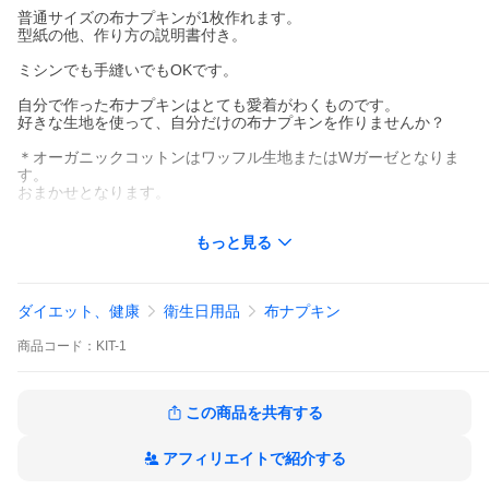
普通サイズの布ナプキンが1枚作れます。
型紙の他、作り方の説明書付き。
ミシンでも手縫いでもOKです。
自分で作った布ナプキンはとても愛着がわくものです。
好きな生地を使って、自分だけの布ナプキンを作りませんか？
＊オーガニックコットンはワッフル生地またはWガーゼとなりま
す。
おまかせとなります。
＊柄の生地もお選びいただけませんが、下記カラーを選択いただ
もっと見る
けます。
ピンク系（ピンク・赤・紫など）
ブルー系（水色・青・緑など）
ダイエット、健康
衛生日用品
布ナプキン
【ご注意】
＊裁縫道具・縫い糸（ミシン糸）はキットには含まれていません
商品
コード：
KIT-1
ので、ご自身でご用意ください。
＊商用利用はご遠慮ください。（個人でご使用ください。）
生地のみの変更も含めて不可となります。
この商品を共有する
商用利用したい方は、KIT-1-Aをご購入ください。
また、販売したい方を対象とした講座も行っております。詳しく
は当店ホームページまたは商品に同封の書類をご覧ください。
アフィリエイトで紹介する