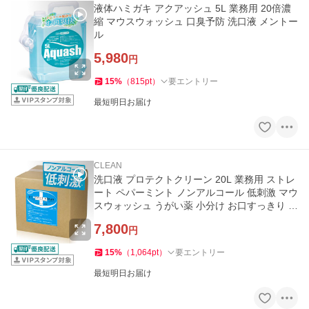
液体ハミガキ アクアッシュ 5L 業務用 20倍濃
縮 マウスウォッシュ 口臭予防 洗口液 メントー
ル
5,980
円
15
%
（
815
pt
）
要エントリー
最短明日お届け
CLEAN
洗口液 プロテクトクリーン 20L 業務用 ストレ
ート ペパーミント ノンアルコール 低刺激 マウ
スウォッシュ うがい薬 小分け お口すっきり 洗
浄 保育園 幼稚園
7,800
円
15
%
（
1,064
pt
）
要エントリー
最短明日お届け