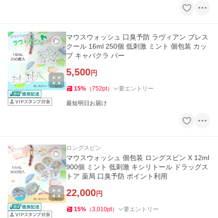
マウスウォッシュ 口臭予防 ラヴィアン ブレス
クール 16ml 250個 低刺激 ミント 個包装 カッ
プ キャバクラ バー
5,500
円
15
%
（
752
pt
）
要エントリー
最短明日お届け
ロングスピン
マウスウォッシュ 個包装 ロングスピン X 12ml
900個 ミント 低刺激 キシリトール ドラッグス
トア 薬局 口臭予防 ポイント利用
22,000
円
15
%
（
3,010
pt
）
要エントリー