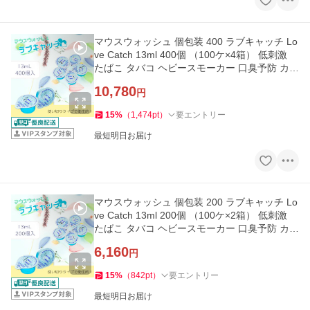
マウスウォッシュ 個包装 400 ラブキャッチ Lo
ve Catch 13ml 400個 （100ケ×4箱） 低刺激
たばこ タバコ ヘビースモーカー 口臭予防 カッ
プ ポイント利用
10,780
円
15
%
（
1,474
pt
）
要エントリー
最短明日お届け
マウスウォッシュ 個包装 200 ラブキャッチ Lo
ve Catch 13ml 200個 （100ケ×2箱） 低刺激
たばこ タバコ ヘビースモーカー 口臭予防 カッ
プ ポイント利用
6,160
円
15
%
（
842
pt
）
要エントリー
最短明日お届け