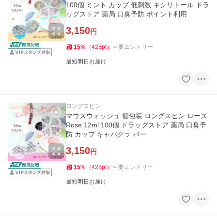
100個 ミント カップ 低刺激 キシリトール ドラ
ッグストア 薬局 口臭予防 ポイント利用
3,150
円
15
%
（
428
pt
）
要エントリー
最短明日お届け
ロングスピン
マウスウォッシュ 個包装 ロングスピン ローズ
Rose 12ml 100個 ドラッグストア 薬局 口臭予
防 カップ キャバクラ バー
3,150
円
15
%
（
428
pt
）
要エントリー
最短明日お届け