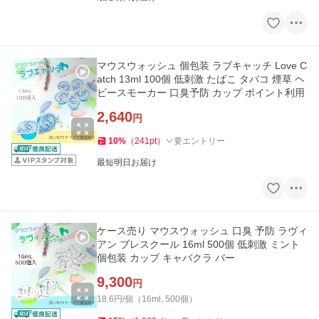
マウスウォッシュ 個包装 ラブキャッチ Love C
atch 13ml 100個 低刺激 たばこ タバコ 煙草 ヘ
ビースモーカー 口臭予防 カップ ポイント利用
2,640
円
10
%
（
241
pt
）
要エントリー
最短明日お届け
ケース売り マウスウォッシュ 口臭 予防 ラヴィ
アン ブレスクール 16ml 500個 低刺激 ミント
個包装 カップ キャバクラ バー
9,300
円
18.6円/個（16ml, 500個）