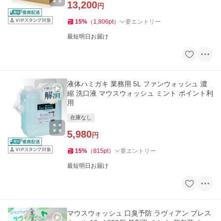
13,200
円
15
%
（
1,806
pt
）
要エントリー
最短明日お届け
液体ハミガキ 業務用 5L ファンウォッシュ 濃
縮 洗口液 マウスウォッシュ ミント ポイント利
用
在庫なし
5,980
円
15
%
（
815
pt
）
要エントリー
最短明日お届け
マウスウォッシュ 口臭予防 ラヴィアン ブレス