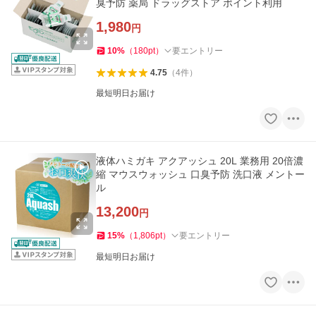
臭予防 薬局 ドラッグストア ポイント利用
1,980
円
10
%
（
180
pt
）
要エントリー
4.75
（
4
件
）
最短明日お届け
液体ハミガキ アクアッシュ 20L 業務用 20倍濃
縮 マウスウォッシュ 口臭予防 洗口液 メントー
ル
13,200
円
15
%
（
1,806
pt
）
要エントリー
最短明日お届け