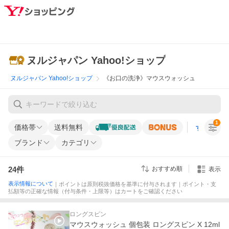
ヌルジャパン Yahoo!ショップ
ヌルジャパン Yahoo!ショップ
《お口の洗浄》マウスウォッシュ
1
価格帯
送料無料
すべての条
ブランド
カテゴリ
24
件
おすすめ順
表示
表示情報について
｜ポイントは原則税抜価格を基準に付与されます｜ポイント・支
払額等の正確な情報（付与条件・上限等）はカートをご確認ください
ロングスピン
マウスウォッシュ 個包装 ロングスピン X 12ml