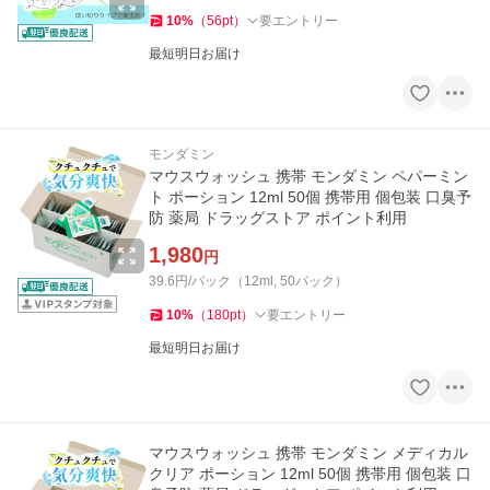
10
%
（
56
pt
）
要エントリー
最短明日お届け
モンダミン
マウスウォッシュ 携帯 モンダミン ペパーミン
ト ポーション 12ml 50個 携帯用 個包装 口臭予
防 薬局 ドラッグストア ポイント利用
1,980
円
39.6円/パック（12ml, 50パック）
10
%
（
180
pt
）
要エントリー
最短明日お届け
マウスウォッシュ 携帯 モンダミン メディカル
クリア ポーション 12ml 50個 携帯用 個包装 口