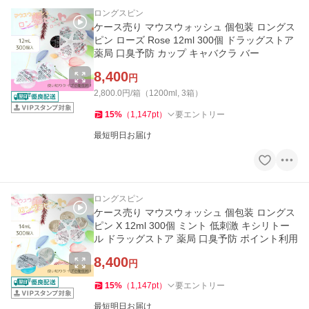
ロングスピン
ケース売り マウスウォッシュ 個包装 ロングス
ピン ローズ Rose 12ml 300個 ドラッグストア
薬局 口臭予防 カップ キャバクラ バー
8,400
円
2,800.0円/箱（1200ml, 3箱）
15
%
（
1,147
pt
）
要エントリー
最短明日お届け
ロングスピン
ケース売り マウスウォッシュ 個包装 ロングス
ピン X 12ml 300個 ミント 低刺激 キシリトー
ル ドラッグストア 薬局 口臭予防 ポイント利用
8,400
円
15
%
（
1,147
pt
）
要エントリー
最短明日お届け