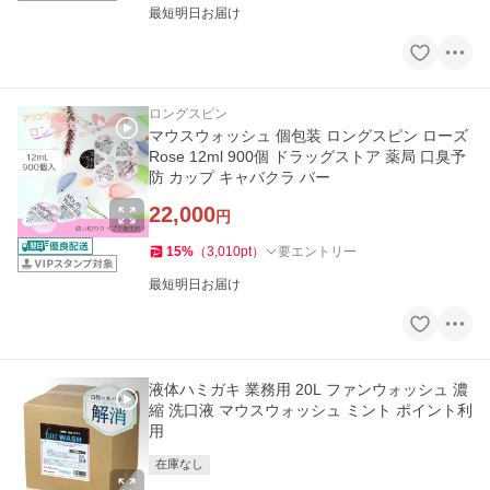
最短明日お届け
ロングスピン
マウスウォッシュ 個包装 ロングスピン ローズ
Rose 12ml 900個 ドラッグストア 薬局 口臭予
防 カップ キャバクラ バー
22,000
円
15
%
（
3,010
pt
）
要エントリー
最短明日お届け
液体ハミガキ 業務用 20L ファンウォッシュ 濃
縮 洗口液 マウスウォッシュ ミント ポイント利
用
在庫なし