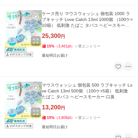
ケース売り マウスウォッシュ 個包装 1000 ラ
ブキャッチ Love Catch 13ml 1000個 （100ケ×
10箱） 低刺激 たばこ タバコ ヘビースモーカ
ー 口臭
25,300
円
15
%
（
3,461
pt
）
要エントリー
最短明日お届け
マウスウォッシュ 個包装 500 ラブキャッチ Lo
ve Catch 13ml 500個 （100ケ×5箱） 低刺激
たばこ タバコ ヘビースモーカー 口臭
13,200
円
15
%
（
1,806
pt
）
要エントリー
最短明日お届け