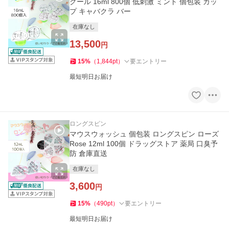
クール 16ml 800個 低刺激 ミント 個包装 カッ
プ キャバクラ バー
在庫なし
13,500
円
15
%
（
1,844
pt
）
要エントリー
最短明日お届け
ロングスピン
マウスウォッシュ 個包装 ロングスピン ローズ
Rose 12ml 100個 ドラッグストア 薬局 口臭予
防 倉庫直送
在庫なし
3,600
円
15
%
（
490
pt
）
要エントリー
最短明日お届け