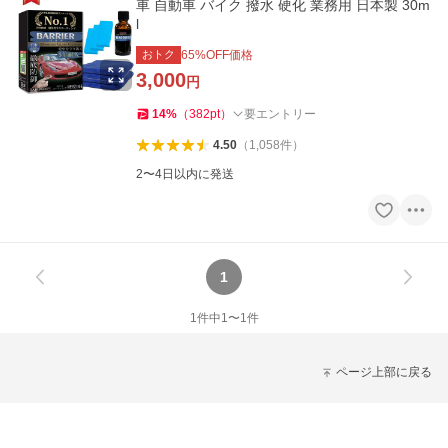
車 自動車 バイク 撥水 硬化 業務用 日本製 30m
l
おトク
65
%OFF価格
3,000
円
14
%
（
382
pt
）
要エントリー
4.50
（
1,058
件
）
2〜4日以内に発送
1
1
件中
1
〜
1
件
ページ上部に戻る