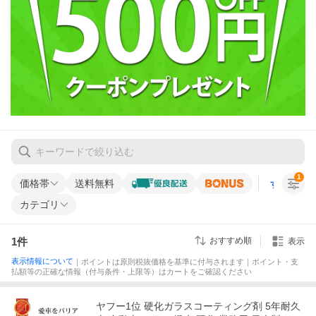
1
価格帯
送料無料
すべての条
カテゴリ
1
件
おすすめ順
表示
表示情報について
｜ポイントは原則税抜価格を基準に付与されます｜ポイント・支
払額等の正確な情報（付与条件・上限等）はカートをご確認ください
ヤフー1位 硬化ガラスコーティング剤 5年耐久