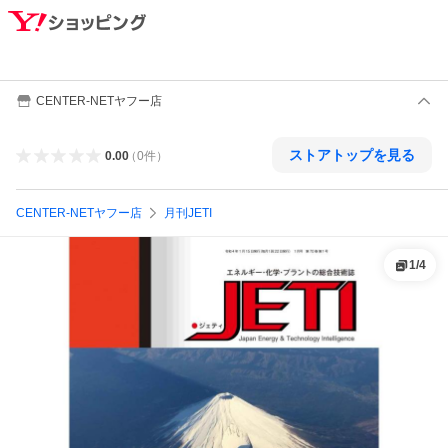
CENTER-NETヤフー店
ストアトップを見る
0.00
（
0
件
）
CENTER-NETヤフー店
月刊JETI
1
/
4