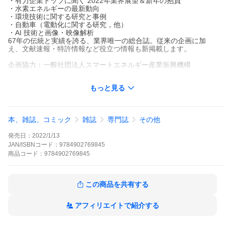
・有力企業トップに聞く 2022年業界展望＆新年の抱負
・水素エネルギーの最新動向
・環境技術に関する研究と事例
・自動車（電動化に関する研究，他）
・AI 技術と画像・映像解析
67年の伝統と実績を誇る、業界唯一の総合誌。従来の企画に加
え、文献速報・特許情報など役立つ情報も新掲載します。
企画協力：一般社団法人スマートエネルギー産業振興機構
もっと見る
ISBN 978-4-902769-57-9
発行所：日本出版制作センター
発行年月日：令和元年9月20日
体裁：B5版・128頁・オールカラー
本、雑誌、コミック
雑誌
専門誌
その他
発売日：
2022/1/13
JAN/ISBNコード：
9784902769845
商品
コード：
9784902769845
この商品を共有する
アフィリエイトで紹介する