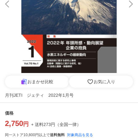
おまかせ比較
お気に入り
月刊JETI ジェティ 2022年1月号
価格
2,750
円
+ 送料
273
円
（
全国一律
）
同一ストア10,800円以上で
送料無料
対象商品を見る