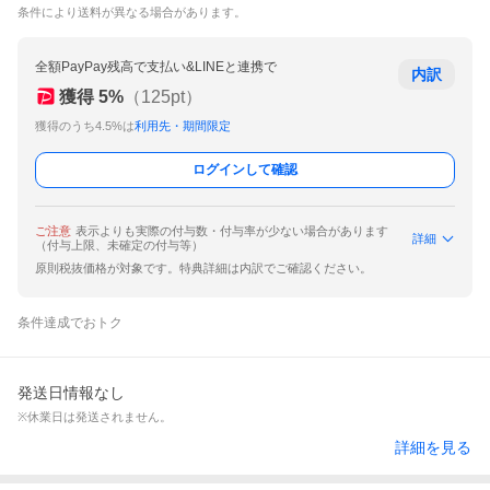
条件により送料が異なる場合があります。
全額PayPay残高で支払い&LINEと連携で
内訳
獲得
5
%
（
125
pt）
獲得のうち4.5%は
利用先・期間限定
ログインして確認
ご注意
表示よりも実際の付与数・付与率が少ない場合があります
詳細
（付与上限、未確定の付与等）
原則税抜価格が対象です。特典詳細は内訳でご確認ください。
条件達成でおトク
発送日情報なし
※休業日は発送されません。
詳細を見る