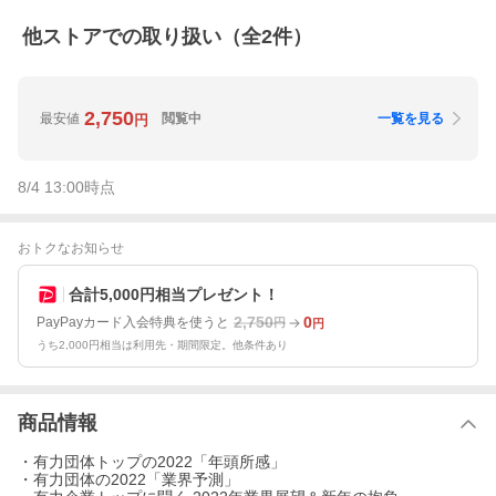
他ストアでの取り扱い（全
2
件）
2,750
最安値
閲覧中
一覧を見る
円
8/4 13:00
時点
おトクなお知らせ
合計5,000円相当プレゼント！
2,750
0
PayPayカード入会特典を使うと
円
円
うち2,000円相当は利用先・期間限定。他条件あり
商品情報
・有力団体トップの2022「年頭所感」
・有力団体の2022「業界予測」