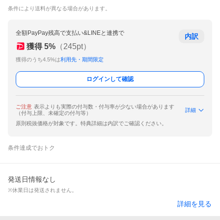
条件により送料が異なる場合があります。
全額PayPay残高で支払い&LINEと連携で
内訳
獲得
5
%
（
245
pt）
獲得のうち4.5%は
利用先・期間限定
ログインして確認
ご注意
表示よりも実際の付与数・付与率が少ない場合があります
詳細
（付与上限、未確定の付与等）
原則税抜価格が対象です。特典詳細は内訳でご確認ください。
条件達成でおトク
発送日情報なし
※休業日は発送されません。
詳細を見る