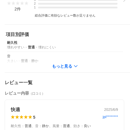
適な風を簡単に設定可能な ベルトファン 静音 です。操作は直感
2
的でシンプル、快適な風を即座に楽しむことができます。
1
2
件
総合評価に有効なレビュー数が足りません
【48時間長時間稼働・10000mAh大容量バッテリー】
この 腰掛け扇風機 は、10000mAhの大容量バッテリーを搭載し、
一度の充電で最大48時間の使用が可能。長期間のアウトドア活動
やキャンプ、さらには災害時の非常用電源としても活躍します。
項目別評価
連続使用が可能なため、頻繁に充電する手間が省け、どんな状況
でも安心して使用できます。また、このバッテリーは他のデバイ
耐久性
スの充電にも使用できるため、モバイルバッテリーとしても大変
壊れやすい
・
普通
・
壊れにくい
便利です。外出先でのスマートフォンやタブレットの充電が必要
な時にも、この 首かけ扇風機 があれば困ることはありません。
音
大きい
・
普通
・
静か
【モバイルバッテリー機能付き】
もっと見る
この 首掛け扇風機 はモバイルバッテリーとしても使用可能で、外
出時にはスマートフォンや他のデバイスを充電することができま
す。一台多役で、常に便利さを携帯できるため、旅行やアウトド
ア活動にも最適な 小型扇風機 です。
レビュー一覧
【軽量＆コンパクト・持ち運び便利】
レビュー内容
（口コミ）
この 腰掛けクーラー は、89mm x 45mm x 110mmのコンパクト
なサイズと、わずか0.23kgの軽量ボディで設計され、その小ささ
と軽さにより、バッグやポケットにすっきりと収まり、どこへで
快適
も気軽に持ち運ぶことができます。通勤や通学、長時間の外出時
2025/6/9
でも、負担にならないサイズと重さで、常に涼しい風を手軽に楽
5
jpl********
しむことが可能です。また、旅行時の携帯用としても最適で、ス
ーツケースや旅行バッグに簡単に収納でき、必要な時にすぐに取
耐久性
：
普通
、
音
：
静か
、
風量
：
普通
、
効き
：
良い
り出して使用できます。