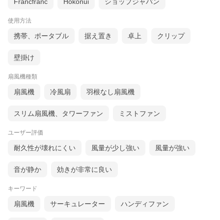
Francfranc
Hokonui
ショップジャパン
使用方法
携帯、ポータブル
据え置き
卓上
クリップ
壁掛け
扇風機種類
扇風機
冷風扇
羽根なし扇風機
スリム扇風機、タワーファン
ミストファン
ユーザー評価
耐久性が壊れにくい
風量が少し強い
風量が強い
音が静か
効きが非常に良い
キーワード
扇風機
サーキュレーター
ハンディファン