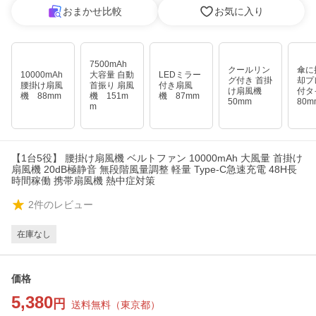
おまかせ比較
お気に入り
7500mAh
クールリン
傘に
10000mAh
大容量 自動
LEDミラー
グ付き 首掛
却プ
腰掛け扇風
首振り 扇風
付き扇風
け扇風機
付
機 88mm
機 151m
機 87mm
50mm
80m
m
【1台5役】 腰掛け扇風機 ベルトファン 10000mAh 大風量 首掛け
扇風機 20dB極静音 無段階風量調整 軽量 Type-C急速充電 48H長
時間稼働 携帯扇風機 熱中症対策
2
件のレビュー
在庫なし
価格
5,380
円
送料無料
（
東京都
）