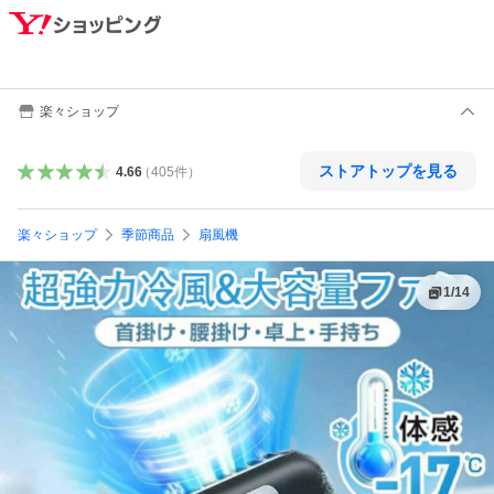
楽々ショップ
ストアトップを見る
4.66
（
405
件
）
楽々ショップ
季節商品
扇風機
1
/
14