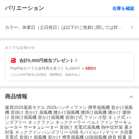
バリエーション
在庫を確認
カラー、休業日（土日祝日）は以下のご依頼に関しては対応不可
おトクなお知らせ
合計5,000円相当プレゼント！
5,380
380
PayPayカード入会特典を使うと
円
円
うち2,000円相当は利用先・期間限定。他条件あり
商品情報
爆買2025最新モデル 2025ハンディファン 携帯扇風機 首かけ扇風
機 首掛け 首かけ 扇風機 腰かけ扇風機 腰掛け扇風機 腰かけ 腰掛
け 首掛け扇風機 首かけ扇風機 首掛け式 ファン 小型 ネック式 ハ
ンズフリー ネックファン ネッククーラー ベルトファン サーキュ
レーター サーキュレーター 首掛け 充電式扇風機 熱中症対策 暑さ
対策 ネックファン ハンズフリー USB モバイルバッテリー 大容量
充電式 首掛け 扇風機 首かけ 携帯扇風機 USB扇風機 静音 軽量 首