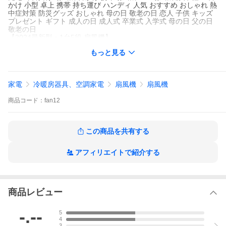
かけ 小型 卓上 携帯 持ち運び ハンディ 人気 おすすめ おしゃれ 熱
中症対策 防災グッズ おしゃれ 母の日 敬老の日 恋人 子供 キッズ
プレゼント ギフト 成人の日 成人式 卒業式 入学式 母の日 父の日
敬老の日
【2024最新型・1台5役 扇風機】
2024年最新モデルの ベルトファン は、 扇風機 腰掛け 首掛け ハ
もっと見る
ンディ 携帯 卓上使用が可能な1台5役の多機能デザインを採用し、
どんなシーンでもあなたのニーズに応じた涼しさを提供できる 携
帯扇風機 となり、オフィスでの卓上使用から、アウトドアでの手
持ちや腰掛けと首掛け使用まで、一台で様々な生活シーンに対応
家電
冷暖房器具、空調家電
扇風機
扇風機
する 腰掛け扇風機 です。
商品
コード：
fan12
【豊富なアタッチメント付き・首掛け/手持ち/腰掛け/卓上式】
この 携帯扇風機 は、様々な使用シーンに応じて柔軟に対応できる
豊富なアタッチメントを備え、首掛けストラップ、メタルスタン
ド、リストバンドが含まれており、それぞれのアタッチメントを
この商品を共有する
使って、首掛け扇風機、卓上扇風機、手持ち扇風機（ ハンディフ
ァン ）として多様に活用できます。これにより、さまざまなシチ
ュエーションで最適な涼しさを提供することが可能です。
アフィリエイトで紹介する
【20dB極静音・革新な無段階風量調整】
この腰掛けクーラー 2024最新型 は静音仕様となり、就寝時や集
中を要する作業中でも、 モバイル扇風機 の音が気になることな
く、静かな環境で涼しさを。日中でも夜間でも、いつでも気軽に
商品レビュー
使用することが可能な ポータブル扇風機 です。 また、この USB
扇風機 は、従来の扇風機と一線を画しています。 ポータブルファ
-.--
5
ン 風量の無段階調整機能を搭載し、ユーザーは任意の風量を精密
4
に調整することができ、暑さの度合いや個人の好みに合わせた最
3