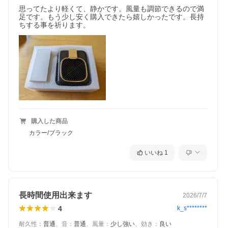
思ってたより軽くて、静かです。風量も調節できるので満
【広範囲な用途】
足です。もう少し安く購入できたら嬉しかったです。長持
コンパクトながらも、その機能性は十分に備わっており、オフィ
ちする事を祈ります。
スでの使用、アウトドア活動、家庭内でのリラックスタイムな
ど、様々なシーンで活躍します。軽量かつ持ち運びやすいこの 扇
風機グッズ は、一年中あなたの快適な日常をサポートします。
購入した商品
カラー/ブラック
いいね
1
長時間使用出来ます
2026/7/7
4
k_s********
耐久性
：
普通
、
音
：
普通
、
風量
：
少し強い
、
効き
：
良い