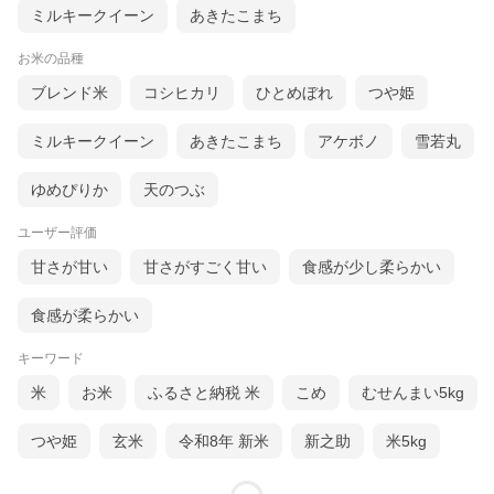
ミルキークイーン
あきたこまち
お米の品種
ブレンド米
コシヒカリ
ひとめぼれ
つや姫
ミルキークイーン
あきたこまち
アケボノ
雪若丸
ゆめぴりか
天のつぶ
ユーザー評価
甘さが甘い
甘さがすごく甘い
食感が少し柔らかい
食感が柔らかい
キーワード
米
お米
ふるさと納税 米
こめ
むせんまい5kg
つや姫
玄米
令和8年 新米
新之助
米5kg