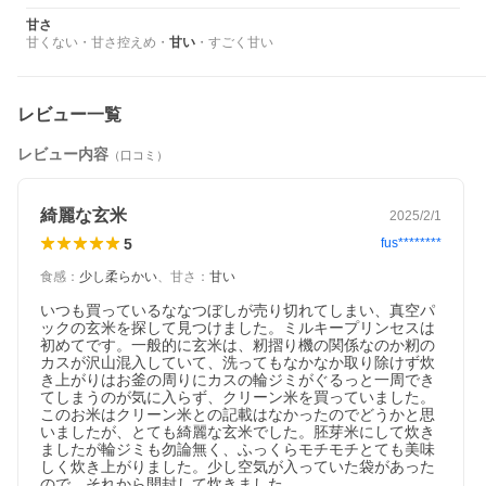
甘さ
甘くない
・
甘さ控えめ
・
甘い
・
すごく甘い
レビュー一覧
レビュー内容
（口コミ）
綺麗な玄米
2025/2/1
5
fus********
食感
：
少し柔らかい
、
甘さ
：
甘い
いつも買っているななつぼしが売り切れてしまい、真空パ
ックの玄米を探して見つけました。ミルキープリンセスは
初めてです。一般的に玄米は、籾摺り機の関係なのか籾の
カスが沢山混入していて、洗ってもなかなか取り除けず炊
き上がりはお釜の周りにカスの輪ジミがぐるっと一周でき
てしまうのが気に入らず、クリーン米を買っていました。
このお米はクリーン米との記載はなかったのでどうかと思
いましたが、とても綺麗な玄米でした。胚芽米にして炊き
ましたが輪ジミも勿論無く、ふっくらモチモチとても美味
しく炊き上がりました。少し空気が入っていた袋があった
ので、それから開封して炊きました。