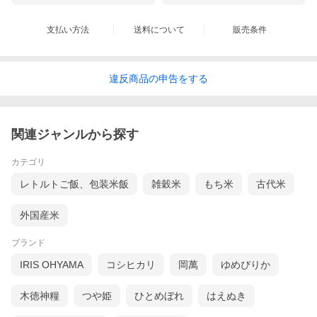
支払い方法
送料について
販売条件
違反
商品の
申告をする
関連ジャンルから探す
カテゴリ
レトルトご飯、包装米飯
雑穀米
もち米
古代米
外国産米
ブランド
IRIS OHYAMA
コシヒカリ
岡萬
ゆめぴりか
木徳神糧
つや姫
ひとめぼれ
はえぬき