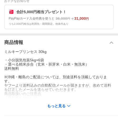
おトクなお知らせ
合計5,000円相当プレゼント！
36,000
31,000
PayPayカード入会特典を使うと
円
円
うち2,000円相当は利用先・期間限定。他条件あり
商品情報
ミルキープリンセス 30kg
・小分脱気包装5kg×6袋
・選べる精米歩合（玄米・胚芽米・白米・無洗米）
送料無料
※沖縄・離島のご配送については、別途送料を頂戴しておりま
す。
ヤフーより送料込みの自動配信メールが届きますが、改めて送料
を訂正したメールを送らせていただきます。
商品取扱いのご注意点
「脱気外れについて」
もっと見る
梱包発送については細心の注意を払って発送しておりますが、重
量商品のため輸送中のスレや衝撃により「脱気外れ」を起こす事
がございます。商品到着後は、全商品をご確認頂き脱気外れがあ