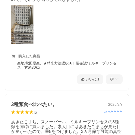
購入した商品
産地/秋田県産、★精米方法選択★↓↓要確認/ミルキープリンセ
ス 玄米30kg
いいね
1
3種類食べ比べたい。
2025/2/7
5
kam********
あきたこまち、スノーパール、ミルキープリンセスの3種
類を同時に買いました。素人目にはあきたこまちが見た目
が良かったので、星5をつけました。3カ月保存可能の真空