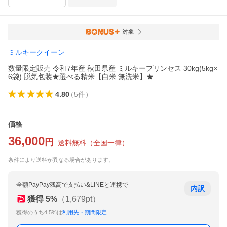
対象
ミルキークイーン
数量限定販売 令和7年産 秋田県産 ミルキープリンセス 30kg(5kg×
6袋) 脱気包装★選べる精米【白米 無洗米】★
4.80
（
5
件
）
価格
36,000
円
送料無料
（
全国一律
）
条件により送料が異なる場合があります。
全額PayPay残高で支払い&LINEと連携で
内訳
獲得
5
%
（
1,679
pt）
獲得のうち4.5%は
利用先・期間限定