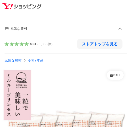
元気な農村
ストアトップを見る
4.81
（
1,065
件
）
元気な農村
令和7年産！
1
/
11