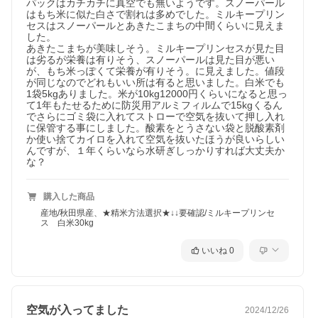
パックはカチカチに真空でも無いようです。スノーパール
はもち米に似た白さで割れは多めでした。ミルキープリン
セスはスノーパールとあきたこまちの中間くらいに見えま
した。

あきたこまちが美味しそう。ミルキープリンセスが見た目
は劣るが栄養は有りそう、スノーパールは見た目が悪い
が、もち米っぽくて栄養が有りそう。に見えました。値段
が同じなのでどれもいい所は有ると思いました。白米でも
1袋5kgありました。米が10kg12000円くらいになると思っ
て1年もたせるために防災用アルミフィルムで15kgくるん
でさらにゴミ袋に入れてストローで空気を抜いて押し入れ
に保管する事にしました。酸素をとうさない袋と脱酸素剤
か使い捨てカイロを入れて空気を抜いたほうが良いらしい
んですが、１年くらいなら水研ぎしっかりすれば大丈夫か
購入した商品
産地/秋田県産、★精米方法選択★↓↓要確認/ミルキープリンセ
ス 白米30kg
いいね
0
空気が入ってました
2024/12/26