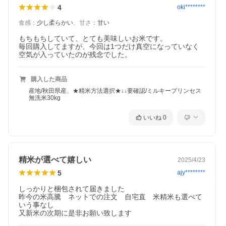
4
oki********
食感
：
少し柔らかい
、
甘さ
：
甘い
もちもちしていて、とても美味しいお米です。

毎回購入してますが、今回は1つだけ真空になっていなく
空気が入っていたのが残念でした。
購入した商品
産地/秋田県産、★精米方法選択★↓↓要確認/ミルキープリンセス
無洗米30kg
いいね
0
精米が選べて嬉しい
2025/4/23
5
ajy********
しっかりと梱包されて届きました

昨今の米高騰　ネットでの注文　自宅直　米精米も選べて
いう事なし

又新米の次期に是非お願い致します