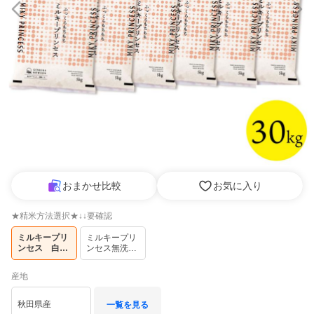
おまかせ比較
お気に入り
★精米方法選択★↓↓要確認
ミルキープリ
ミルキープリ
ンセス　白米
ンセス無洗米
30kg
30kg
産地
秋田県産
一覧を見る