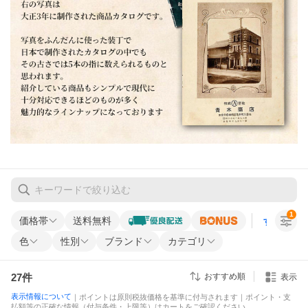
1
価格帯
送料無料
すべての条
色
性別
ブランド
カテゴリ
27
件
おすすめ順
表示
表示情報について
｜ポイントは原則税抜価格を基準に付与されます｜ポイント・支
払額等の正確な情報（付与条件・上限等）はカートをご確認ください