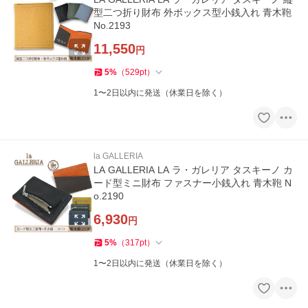
型二つ折り財布 外ボックス型小銭入れ 青木鞄
No.2193
11,550
円
5
%
（
529
pt
）
1〜2日以内に発送（休業日を除く）
la GALLERIA
LA GALLERIA LA ラ・ガレリア タスキーノ カ
ード型ミニ財布 ファスナー小銭入れ 青木鞄 N
o.2190
6,930
円
5
%
（
317
pt
）
1〜2日以内に発送（休業日を除く）