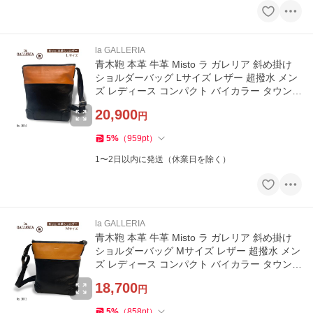
la GALLERIA
青木鞄 本革 牛革 Misto ラ ガレリア 斜め掛け
ショルダーバッグ Lサイズ レザー 超撥水 メン
ズ レディース コンパクト バイカラー タウンカ
ジュアル No.3014
20,900
円
5
%
（
959
pt
）
1〜2日以内に発送（休業日を除く）
la GALLERIA
青木鞄 本革 牛革 Misto ラ ガレリア 斜め掛け
ショルダーバッグ Mサイズ レザー 超撥水 メン
ズ レディース コンパクト バイカラー タウンカ
ジュアル No.3013
18,700
円
5
%
（
858
pt
）