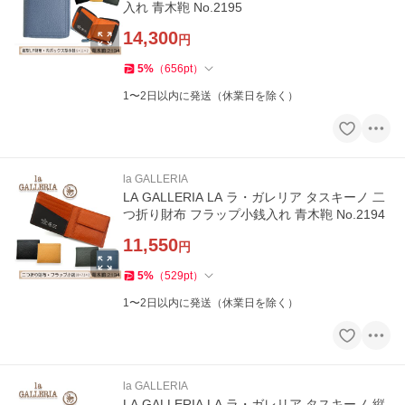
入れ 青木鞄 No.2195
14,300
円
5
%
（
656
pt
）
1〜2日以内に発送（休業日を除く）
la GALLERIA
LA GALLERIA LA ラ・ガレリア タスキーノ 二
つ折り財布 フラップ小銭入れ 青木鞄 No.2194
11,550
円
5
%
（
529
pt
）
1〜2日以内に発送（休業日を除く）
la GALLERIA
LA GALLERIA LA ラ・ガレリア タスキーノ 縦