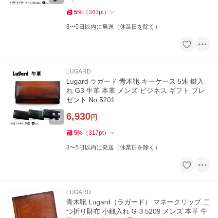
5
%
（
343
pt
）
3〜5日以内に発送（休業日を除く）
LUGARD
Lugard ラガード 青木鞄 キーケース 5連 鍵入
れ G3 牛革 本革 メンズ ビジネス ギフト プレ
ゼント No.5201
6,930
円
5
%
（
317
pt
）
3〜5日以内に発送（休業日を除く）
LUGARD
青木鞄 Lugard（ラガード） マネークリップ 二
つ折り財布 小銭入れ G-3 5209 メンズ 本革 牛