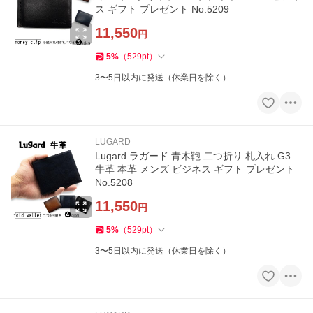
ス ギフト プレゼント No.5209
11,550
円
5
%
（
529
pt
）
3〜5日以内に発送（休業日を除く）
LUGARD
Lugard ラガード 青木鞄 二つ折り 札入れ G3
牛革 本革 メンズ ビジネス ギフト プレゼント
No.5208
11,550
円
5
%
（
529
pt
）
3〜5日以内に発送（休業日を除く）