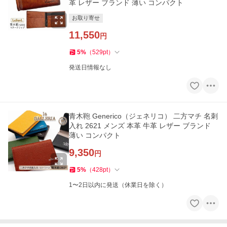
革 レザー ブランド 薄い コンパクト
お取り寄せ
11,550
円
5
%
（
529
pt
）
発送日情報なし
青木鞄 Generico（ジェネリコ） 二方マチ 名刺
入れ 2621 メンズ 本革 牛革 レザー ブランド
薄い コンパクト
9,350
円
5
%
（
428
pt
）
1〜2日以内に発送（休業日を除く）