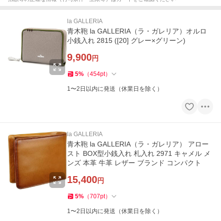
la GALLERIA
青木鞄 la GALLERIA（ラ・ガレリア）オルロ
小銭入れ 2815 ([20] グレー×グリーン)
9,900
円
5
%
（
454
pt
）
1〜2日以内に発送（休業日を除く）
la GALLERIA
青木鞄 la GALLERIA（ラ・ガレリア） アロー
スト BOX型小銭入れ 札入れ 2971 キャメル メ
ンズ 本革 牛革 レザー ブランド コンパクト
15,400
円
5
%
（
707
pt
）
1〜2日以内に発送（休業日を除く）