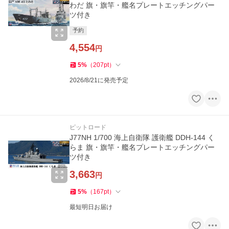
わだ 旗・旗竿・艦名プレートエッチングパー
ツ付き
予約
4,554
円
5
%
（
207
pt
）
2026/8/21に発売予定
ピットロード
J77NH 1/700 海上自衛隊 護衛艦 DDH-144 く
らま 旗・旗竿・艦名プレートエッチングパー
ツ付き
3,663
円
5
%
（
167
pt
）
最短明日お届け