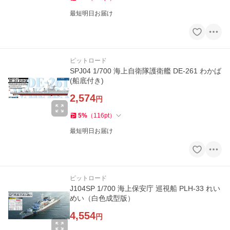
最短明日お届け
ピットロード
SPJ04 1/700 海上自衛隊護衛艦 DE-261 わかば
(船底付き)
2,574
円
5
%
（
116
pt
）
最短明日お届け
ピットロード
J104SP 1/700 海上保安庁 巡視船 PLH-33 れい
めい（白色成型版）
4,554
円