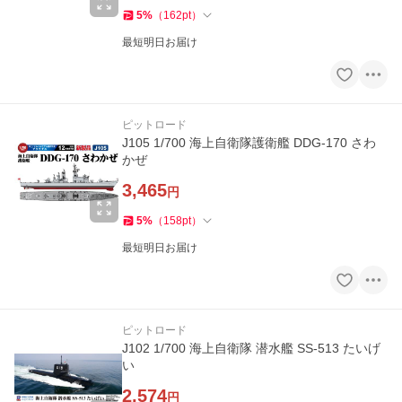
5
%
（
162
pt
）
最短明日お届け
ピットロード
J105 1/700 海上自衛隊護衛艦 DDG-170 さわ
かぜ
3,465
円
5
%
（
158
pt
）
最短明日お届け
ピットロード
J102 1/700 海上自衛隊 潜水艦 SS-513 たいげ
い
2,574
円