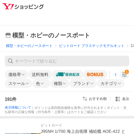
模型・ホビーのノースポート
模型・ホビーのノースポート
ピットロード プラスチックモデルキット
1
1
価格帯
送料無料
すべての条
スケール
色
種類
ブランド
カテゴリ
191
件
おすすめ順
表示
表示情報について
｜ポイントは原則税抜価格を基準に付与されます｜ポイント・支
払額等の正確な情報（付与条件・上限等）はカートをご確認ください
ピットロード
J95NH 1/700 海上自衛隊 補給艦 AOE-422 と