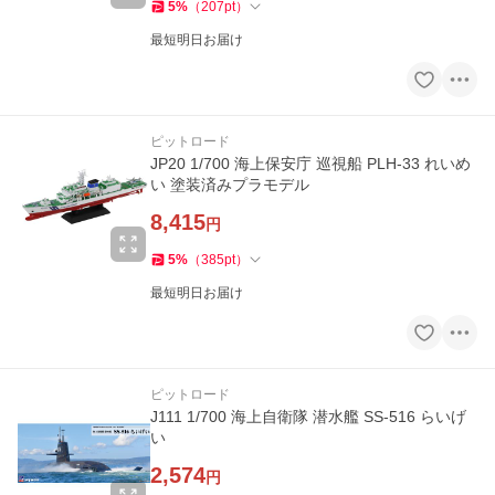
5
%
（
207
pt
）
最短明日お届け
ピットロード
JP20 1/700 海上保安庁 巡視船 PLH-33 れいめ
い 塗装済みプラモデル
8,415
円
5
%
（
385
pt
）
最短明日お届け
ピットロード
J111 1/700 海上自衛隊 潜水艦 SS-516 らいげ
い
2,574
円