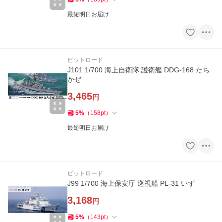
最短明日お届け
ピットロード
J101 1/700 海上自衛隊 護衛艦 DDG-168 たち
かぜ
3,465
円
5
%
（
158
pt
）
最短明日お届け
ピットロード
J99 1/700 海上保安庁 巡視船 PL-31 いず
3,168
円
5
%
（
143
pt
）