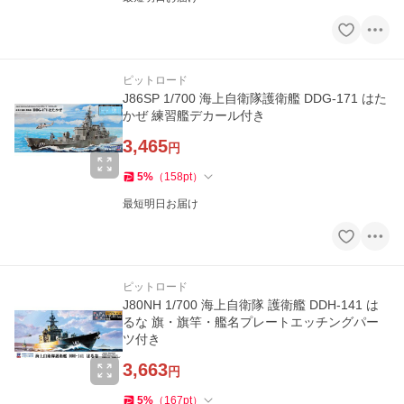
ピットロード
J86SP 1/700 海上自衛隊護衛艦 DDG-171 はた
かぜ 練習艦デカール付き
3,465
円
5
%
（
158
pt
）
最短明日お届け
ピットロード
J80NH 1/700 海上自衛隊 護衛艦 DDH-141 は
るな 旗・旗竿・艦名プレートエッチングパー
ツ付き
3,663
円
5
%
（
167
pt
）