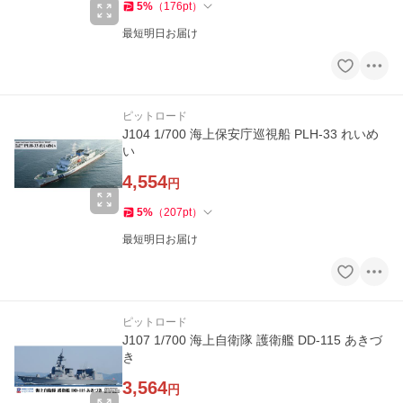
5
%
（
176
pt
）
最短明日お届け
ピットロード
J104 1/700 海上保安庁巡視船 PLH-33 れいめ
い
4,554
円
5
%
（
207
pt
）
最短明日お届け
ピットロード
J107 1/700 海上自衛隊 護衛艦 DD-115 あきづ
き
3,564
円