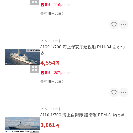
5
%
（
116
pt
）
最短明日お届け
ピットロード
J109 1/700 海上保安庁巡視船 PLH-34 あかつ
き
4,554
円
5
%
（
207
pt
）
最短明日お届け
ピットロード
J110 1/700 海上自衛隊 護衛艦 FFM-5 やはぎ
3,861
円