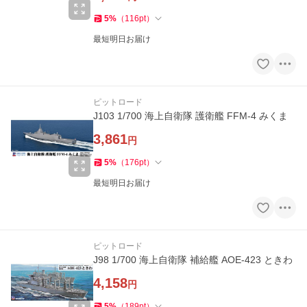
5
%
（
116
pt
）
最短明日お届け
ピットロード
J103 1/700 海上自衛隊 護衛艦 FFM-4 みくま
3,861
円
5
%
（
176
pt
）
最短明日お届け
ピットロード
J98 1/700 海上自衛隊 補給艦 AOE-423 ときわ
4,158
円
5
%
（
189
pt
）