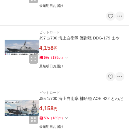
最短明日お届け
ピットロード
J97 1/700 海上自衛隊 護衛艦 DDG-179 まや
4,158
円
5
%
（
189
pt
）
最短明日お届け
ピットロード
J95 1/700 海上自衛隊 補給艦 AOE-422 とわだ
4,158
円
5
%
（
189
pt
）
最短明日お届け