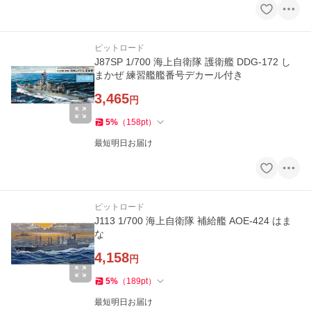
ピットロード
J87SP 1/700 海上自衛隊 護衛艦 DDG-172 し
まかぜ 練習艦艦番号デカール付き
3,465
円
5
%
（
158
pt
）
最短明日お届け
ピットロード
J113 1/700 海上自衛隊 補給艦 AOE-424 はま
な
4,158
円
5
%
（
189
pt
）
最短明日お届け