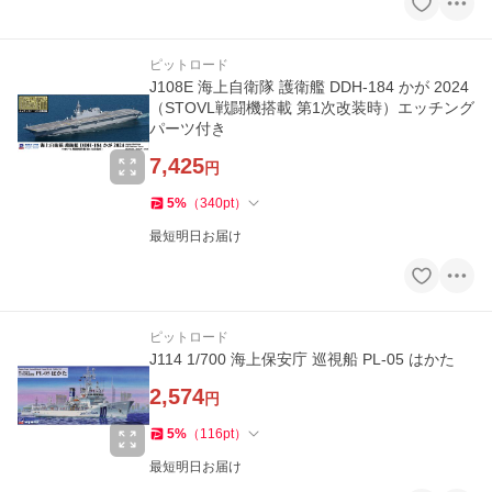
ピットロード
J108E 海上自衛隊 護衛艦 DDH-184 かが 2024
（STOVL戦闘機搭載 第1次改装時）エッチング
パーツ付き
7,425
円
5
%
（
340
pt
）
最短明日お届け
ピットロード
J114 1/700 海上保安庁 巡視船 PL-05 はかた
2,574
円
5
%
（
116
pt
）
最短明日お届け