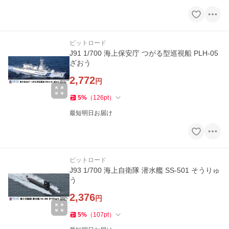
ピットロード
J91 1/700 海上保安庁 つがる型巡視船 PLH-05
ざおう
2,772
円
5
%
（
126
pt
）
最短明日お届け
ピットロード
J93 1/700 海上自衛隊 潜水艦 SS-501 そうりゅ
う
2,376
円
5
%
（
107
pt
）