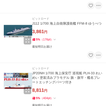
ピットロード
J112 1/700 海上自衛隊護衛艦 FFM-8 ゆうべつ
3,861
円
5
%
（
176
pt
）
最短明日お届け
ピットロード
JP20NH 1/700 海上保安庁 巡視船 PLH-33 れい
めい 塗装済みプラモデル 旗・旗竿・艦名プレ
ートエッチングパーツ付き
8,811
円
5
%
（
404
pt
）
最短明日お届け