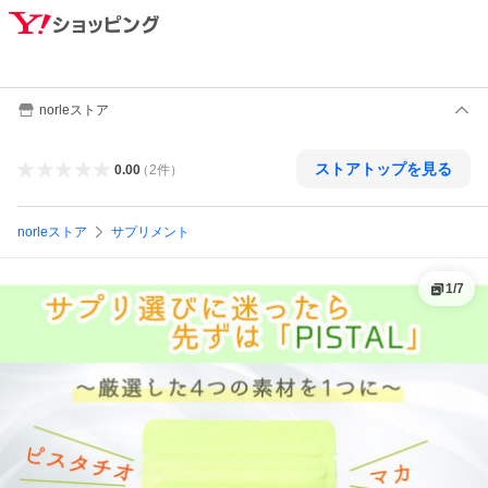
norleストア
ストアトップを見る
0.00
（
2
件
）
norleストア
サプリメント
1
/
7