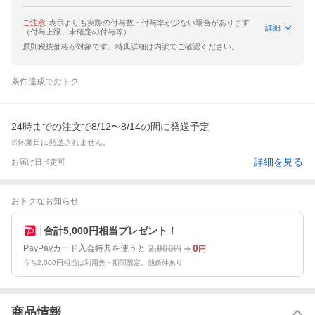
ご注意
表示よりも実際の付与数・付与率が少ない場合があります
詳細
（付与上限、未確定の付与等）
原則税抜価格が対象です。特典詳細は内訳でご確認ください。
条件達成でおトク
24時までの注文で8/12〜8/14の間に発送予定
※休業日は発送されません。
詳細を見る
お届け日指定可
おトクなお知らせ
合計5,000円相当プレゼント！
2,800
0
PayPayカード入会特典を使うと
円
円
うち2,000円相当は利用先・期間限定。他条件あり
商品情報