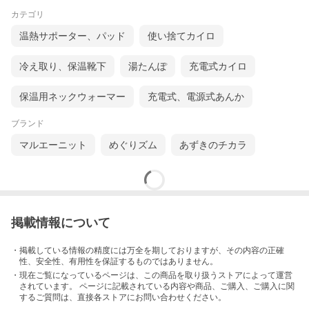
カテゴリ
温熱サポーター、パッド
使い捨てカイロ
冷え取り、保温靴下
湯たんぽ
充電式カイロ
保温用ネックウォーマー
充電式、電源式あんか
ブランド
マルエーニット
めぐりズム
あずきのチカラ
掲載情報について
・掲載している情報の精度には万全を期しておりますが、その内容の正確
性、安全性、有用性を保証するものではありません。
・現在ご覧になっているページは、この
商品
を取り扱うストアによって運営
されています。 ページに記載されている内容
や商品、ご購入
、ご購入に関
するご質問は、直接各ストアにお問い合わせください。