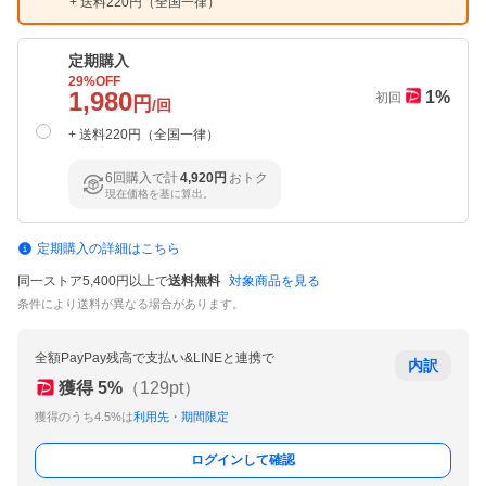
+ 送料
220
円（
全国一律
）
定期購入
29
%OFF
1,980
1
%
初回
円
/回
+ 送料
220
円（
全国一律
）
6回購入で計
4,920円
おトク
現在価格を基に算出。
定期購入の詳細はこちら
同一ストア5,400円以上で
送料無料
対象商品を見る
条件により送料が異なる場合があります。
全額PayPay残高で支払い&LINEと連携で
内訳
獲得
5
%
（
129
pt）
獲得のうち4.5%は
利用先・期間限定
ログインして確認