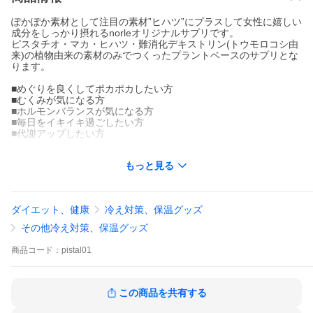
ぽかぽか素材として注目の素材”ヒハツ”にプラスして女性に嬉しい
成分をしっかり摂れるnorleオリジナルサプリです。
ピスタチオ・マカ・ヒハツ・難消化デキストリン(トウモロコシ由
来)の植物由来の素材のみでつくったプラントベースのサプリとな
ります。
■めぐりを良くしてポカポカしたい方
■むくみが気になる方
■ホルモンバランスが気になる方
■毎日をイキイキ過ごしたい方
■代謝アップしたい方
などの女性にオススメです！
もっと見る
●お召し上がり方●
1日2カプセルを目安に水などと一緒にお召し上がりください。
ダイエット、健康
冷え対策、保温グッズ
ーーーーーーーーーーーーーーー
●内容量●
その他冷え対策、保温グッズ
60カプセル（約1カ月分）
●原材料●
商品
コード：
pistal01
ピスタチオ(アメリカ産)、マカ、ヒハツ抽出物、難消化デキストリ
ン、プルラン(植物由来カプセル)
【基本成分】
エネルギー：212kcal / タンパク質：3.4g / 脂質：11.8g
この商品を共有する
炭水化物：23.6g /食物繊維：1.4g