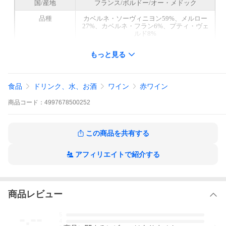
国/産地
フランス/ボルドー/オー・メドック
品種
カベルネ・ソーヴィニヨン59%、メルロー
27%、カベルネ・フラン6%、プティ・ヴェ
ルド8%
内容量（個数）
750ml
もっと見る
味
赤 重口
ビンテージ
2015
食品
ドリンク、水、お酒
ワイン
赤ワイン
生産者
シャトー・カントメルル
商品
コード：
4997678500252
この商品を共有する
アフィリエイトで紹介する
商品レビュー
-.--
5
4