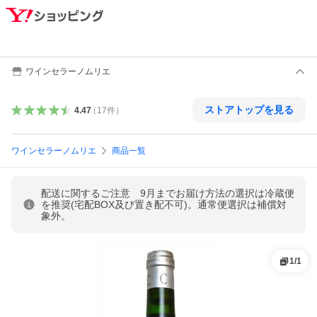
ワインセラーノムリエ
ストアトップを見る
4.47
（
17
件
）
ワインセラーノムリエ
商品一覧
配送に関するご注意 9月までお届け方法の選択は冷蔵便
を推奨(宅配BOX及び置き配不可)。通常便選択は補償対
象外。
1
/
1