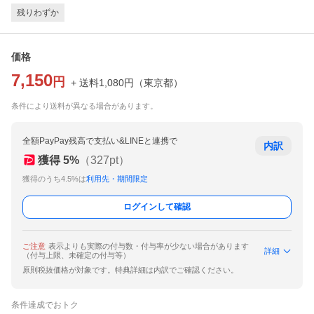
残りわずか
価格
7,150
円
+ 送料
1,080
円
（
東京都
）
条件により送料が異なる場合があります。
全額PayPay残高で支払い&LINEと連携で
内訳
獲得
5
%
（
327
pt）
獲得のうち4.5%は
利用先・期間限定
ログインして確認
ご注意
表示よりも実際の付与数・付与率が少ない場合があります
詳細
（付与上限、未確定の付与等）
原則税抜価格が対象です。特典詳細は内訳でご確認ください。
条件達成でおトク