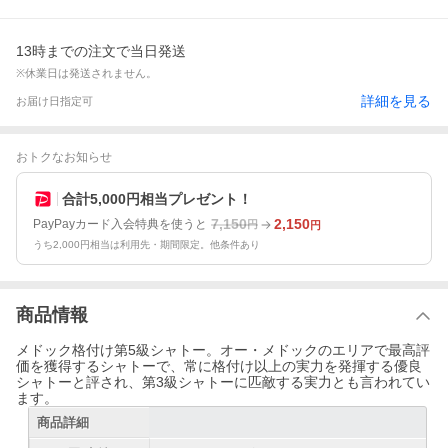
13時までの注文で当日発送
※休業日は発送されません。
詳細を見る
お届け日指定可
おトクなお知らせ
合計5,000円相当プレゼント！
7,150
2,150
PayPayカード入会特典を使うと
円
円
うち2,000円相当は利用先・期間限定。他条件あり
商品情報
メドック格付け第5級シャトー。オー・メドックのエリアで最高評
価を獲得するシャトーで、常に格付け以上の実力を発揮する優良
シャトーと評され、第3級シャトーに匹敵する実力とも言われてい
ます。
商品詳細