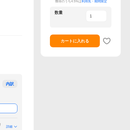
獲得のうち4.5%は
利用先・期間限定
数量
カートに入れる
内訳
付
詳細