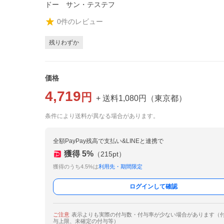
ドー サン・テステフ
0
件のレビュー
残りわずか
価格
4,719
円
+ 送料
1,080
円
（
東京都
）
条件により送料が異なる場合があります。
全額PayPay残高で支払い&LINEと連携で
獲得
5
%
（
215
pt）
獲得のうち4.5%は
利用先・期間限定
ログインして確認
ご注意
表示よりも実際の付与数・付与率が少ない場合があります（
与上限、未確定の付与等）