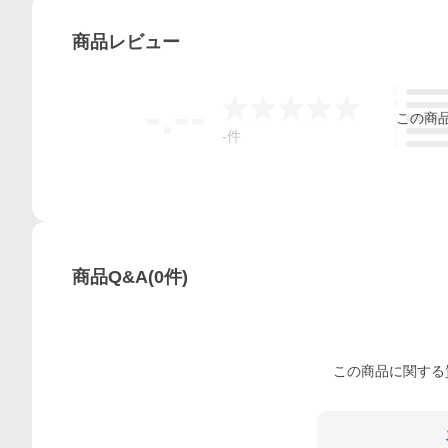
商品
レビュー
5
-.--
4
この
商
3
2
-
件
1
商品Q&A
(
0
件)
この
商品
に関する