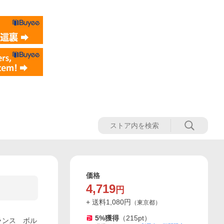
価格
4,719
円
+ 送料
1,080
円
（
東京都
）
5
%獲得
（
215
pt）
ランス ボル