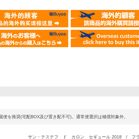
便を推奨(宅配BOX及び置き配不可)。通常便選択は補償対象外。
サン・テステフ ド カロン セギュール 2018 / フ