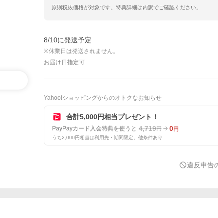
原則税抜価格が対象です。特典詳細は内訳でご確認ください。
8/10に発送予定
※休業日は発送されません。
お届け日指定可
Yahoo!ショッピングからのオトクなお知らせ
合計5,000円相当プレゼント！
4,719
0
PayPayカード入会特典を使うと
円
円
うち2,000円相当は利用先・期間限定。他条件あり
違反申告