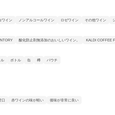
白ワイン
ノンアルコールワイン
ロゼワイン
その他ワイン
UNTORY
酸化防止剤無添加のおいしいワイン。
KALDI COFFEE 
トル
ボトル
缶
樽
パウチ
甘口
赤ワインの味が軽い
後味が非常に良い