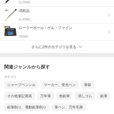
(
1,775
件)
消耗品
(
1,379
件)
ローラーボール・ゲル・ファイン
(
703
件)
さらに2件のカテゴリを見る
関連ジャンルから探す
カテゴリ
シャープペンシル
マーカー、蛍光ペン
筆箱
その他筆記用具
万年筆
色鉛筆
消しゴム
鉛筆
鉛筆削り、電動鉛筆削り
筆ペン、万年毛筆