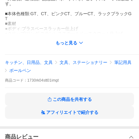
す。
■本体色種類:GT、CT、ピンクCT、ブルーCT、ラックブラックG
T
■素材
●ボディ:ブラスベースラッカー仕上げ
●クリップ/リング:ステンレススチールベースクローム仕上げ
■サイズ
もっと見る
●カフス:たて15mm、よこ15mm、厚み180mm
●ボールペン:長さ140mm、軸径11.3mm、重さ28g
■繰出し方法:ノック式■名入れ:この商品は名入れが可能です
■備考:人気のパーカーボールペンとセットをしましたので、ギフ
キッチン、日用品、文具
文具、ステーショナリー
筆記用具
トに最適です。
一つ一つ手作りであなただけのオリジナル商品です。
ボールペン
■ONO (オーエヌオー) ギフトセット
■プレゼント、ギフト、記念品、お祝い、贈り物に
商品
コード：
1730rk04stt01imgt
■ホワイトデー、父の日、クリスマス、誕生日などの男性へ。
■昇進祝、退職祝、記念品、ボーナス等、ビジネスシーンに最適で
す。
この商品を共有する
アフィリエイトで紹介する
※ご注文商品を出荷するまでのお
およその期間です。
商品レビュー