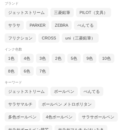
ブランド
ジェットストリーム
三菱鉛筆
PILOT（文具）
サラサ
PARKER
ZEBRA
ぺんてる
フリクション
CROSS
uni（三菱鉛筆）
インク色数
1色
4色
3色
2色
5色
9色
10色
8色
6色
7色
キーワード
ジェットストリーム
ボールペン
ぺんてる
サラサマルチ
ボールペン メトロポリタン
多色ボールペン
4色ボールペン
サラサボールペン
サラサボールペン替芯
サラサマルチ たけいみき