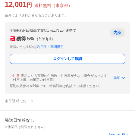
12,001
円
送料無料
（
東京都
）
条件により送料が異なる場合があります。
全額PayPay残高で支払い&LINEと連携で
内訳
獲得
5
%
（
550
pt）
獲得のうち4.5%は
利用先・期間限定
ログインして確認
ご注意
表示よりも実際の付与数・付与率が少ない場合があります
詳細
（付与上限、未確定の付与等）
原則税抜価格が対象です。特典詳細は内訳でご確認ください。
条件達成でおトク
発送日情報なし
※休業日は発送されません。