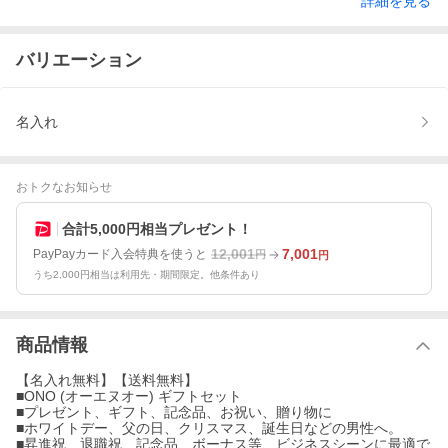
詳細を見る
バリエーション
名入れ
おトクなお知らせ
合計5,000円相当プレゼント！
12,001
7,001
PayPayカード入会特典を使うと
円
円
うち2,000円相当は利用先・期間限定。他条件あり
商品情報
【名入れ無料】【送料無料】
■ONO (オーエヌオー) ギフトセット
■プレゼント、ギフト、記念品、お祝い、贈り物に
■ホワイトデー、父の日、クリスマス、誕生日などの男性へ。
■昇進祝、退職祝、記念品、ボーナス等、ビジネスシーンに最適で