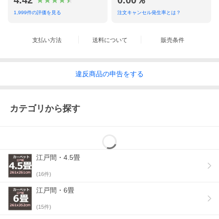
4.42
0.00％
1,999
件の評価を見る
注文キャンセル発生率とは？
支払い方法
送料について
販売条件
違反
商品の
申告をする
カテゴリから探す
江戸間・4.5畳
(
16
件)
江戸間・6畳
(
15
件)