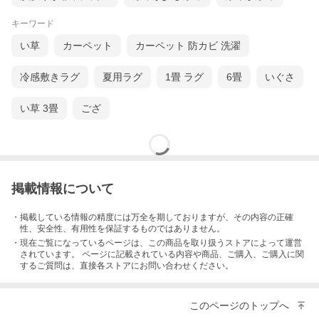
キーワード
い草
カーペット
カーペット 防カビ 洗濯
冷感敷きラグ
夏用ラグ
1畳 ラグ
6畳
いぐさ
い草 3畳
ござ
掲載情報について
・掲載している情報の精度には万全を期しておりますが、その内容の正確
性、安全性、有用性を保証するものではありません。
・現在ご覧になっているページは、この
商品
を取り扱うストアによって運営
されています。 ページに記載されている内容
や商品、ご購入
、ご購入に関
するご質問は、直接各ストアにお問い合わせください。
このページのトップへ