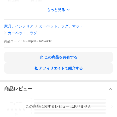
・製造国 ： 日本製
・製造 ： 株式会社スミノエ
もっと見る
レビューを書く予定でも送料無料
無料サンプルは、ストアに質問を投稿するよりお申し出願いま
す。
家具、インテリア
カーペット、ラグ、マット
カーペット、ラグ
商品
コード：
su-1hp01-HAS-ek10
この商品を共有する
アフィリエイトで紹介する
商品レビュー
-.--
5
4
この
商品
に関するレビューはありません
3
2
1
-
件