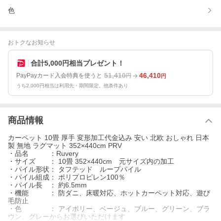
色
おトクなお知らせ
合計5,000円相当プレゼント！
51,410
46,410
PayPayカード入会特典を使うと
円
円
うち2,000円相当は利用先・期間限定。他条件あり
商品情報
カーペット 10畳 厚手 変形加工代金込み 安い 北欧 おしゃれ 日本
製 無地 ラグマット 352×440cm PRV
・品名 ：Ruvery
・サイズ ： 10畳 352×440cm 元サイズ内の加工
・パイル形状： タフテッド ループパイル
・パイル組成： ポリプロピレン100％
・パイル長 ： 約6.5mm
・機能 ： 防ダニ、床暖対応、ホットカーペット対応、遊び
毛防止
・色 ： アイボリー、ベージュ、ブルー、グリーン、ブラ
ウン、グレーからお選びいただけます