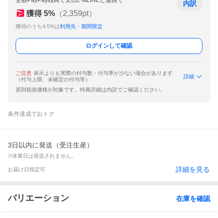
全額PayPay残高で支払い&LINEと連携で
内訳
獲得
5
%
（
2,359
pt）
獲得のうち4.5%は
利用先・期間限定
ログインして確認
ご注意
表示よりも実際の付与数・付与率が少ない場合があります
詳細
（付与上限、未確定の付与等）
原則税抜価格が対象です。特典詳細は内訳でご確認ください。
条件達成でおトク
3日以内に発送（受注生産）
※休業日は発送されません。
詳細を見る
お届け日指定可
バリエーション
在庫を確認