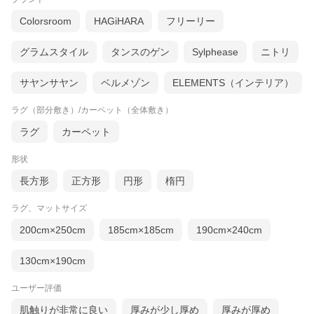
Colorsroom
HAGiHARA
フリーリー
グラムスタイル
タンスのゲン
Sylphease
ニトリ
サヤンサヤン
ベルメゾン
ELEMENTS（インテリア）
ラグ（部分敷き）/カーペット（全体敷き）
ラグ
カーペット
形状
長方形
正方形
円形
楕円
ラグ、マットサイズ
200cm×250cm
185cm×185cm
190cm×240cm
130cm×190cm
ユーザー評価
肌触りが非常に良い
厚みが少し厚め
厚みが厚め