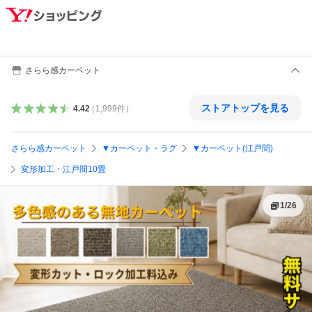
さらら感カーペット
ストアトップを見る
4.42
（
1,999
件
）
さらら感カーペット
▼カーペット・ラグ
▼カーペット(江戸間)
変形加工・江戸間10畳
1
/
26