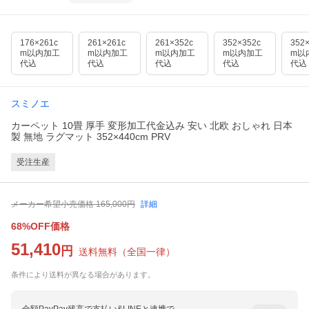
176×261c
261×261c
261×352c
352×352c
352
m以内加工
m以内加工
m以内加工
m以内加工
m以
代込
代込
代込
代込
代込
スミノエ
カーペット 10畳 厚手 変形加工代金込み 安い 北欧 おしゃれ 日本
製 無地 ラグマット 352×440cm PRV
受注生産
メーカー希望小売価格
165,000
円
詳細
68%OFF価格
51,410
円
送料無料
（
全国一律
）
条件により送料が異なる場合があります。