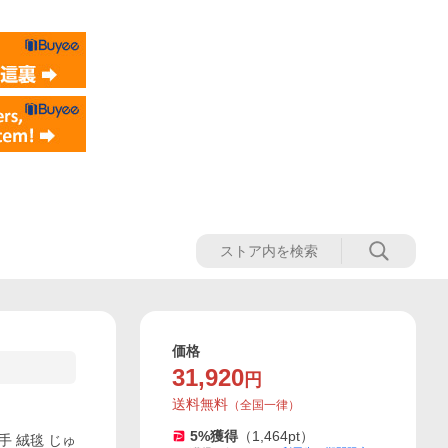
価格
31,920
円
送料無料
（
全国一律
）
5
%獲得
（
1,464
pt）
手 絨毯 じゅ