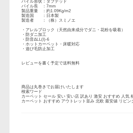
パイル形状：タフテッド
パイル長 ：7mm
製品重量 ：約1.09Kg/m2
製造国 ：日本製
製造者 ：（株）スミノエ
・アレルブロック（天然由来成分でダニ・花粉を吸着）
・防ダニ加工
・防音ΔLL(I)-6
・ホットカーペット・床暖対応
・遊び毛防止加工
レビューを書く予定で送料無料
商品は丸巻きでお届けいたします
検索ワード
カーペット セール 安い 安い店 訳あり 激安 おすすめ 人気
カーペット おすすめ アウトレット並み 北欧 最安値 リビン