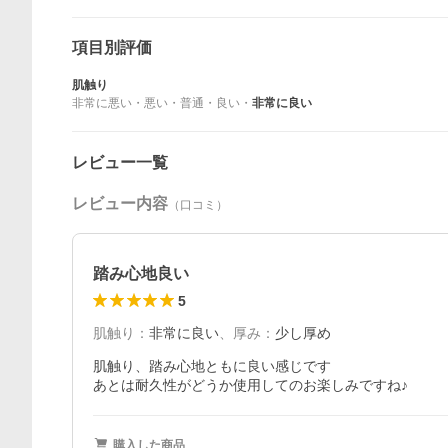
項目別評価
肌触り
非常に悪い
・
悪い
・
普通
・
良い
・
非常に良い
レビュー一覧
レビュー内容
（口コミ）
踏み心地良い
5
肌触り
：
非常に良い
、
厚み
：
少し厚め
肌触り、踏み心地ともに良い感じです

あとは耐久性がどうか使用してのお楽しみですね♪
購入した商品