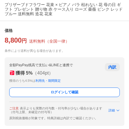
プリザーブドフラワー 花束 × ピアノ バラ 枯れない 花 母の日 ギ
フト プレゼント 贈り物 赤 ケース入り ローズ 薔薇 ピンク レッド
ブルー 送料無料 造花 花束
価格
8,800
円
送料無料
（
全国一律
）
条件により送料が異なる場合があります。
全額PayPay残高で支払い&LINEと連携で
内訳
獲得
5
%
（
404
pt）
獲得のうち4.5%は
利用先・期間限定
ログインして確認
ご注意
表示よりも実際の付与数・付与率が少ない場合があります
詳細
（付与上限、未確定の付与等）
原則税抜価格が対象です。特典詳細は内訳でご確認ください。