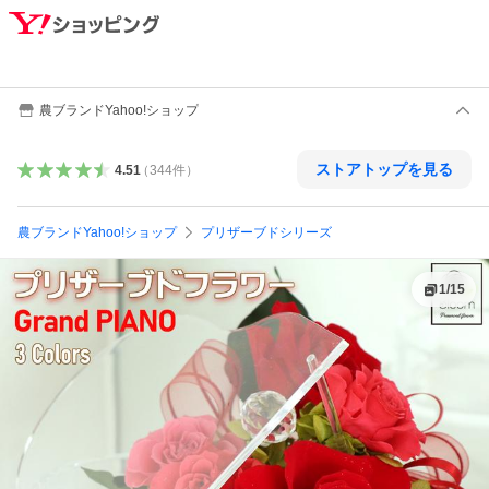
農ブランドYahoo!ショップ
ストアトップを見る
4.51
（
344
件
）
農ブランドYahoo!ショップ
プリザーブドシリーズ
1
/
15