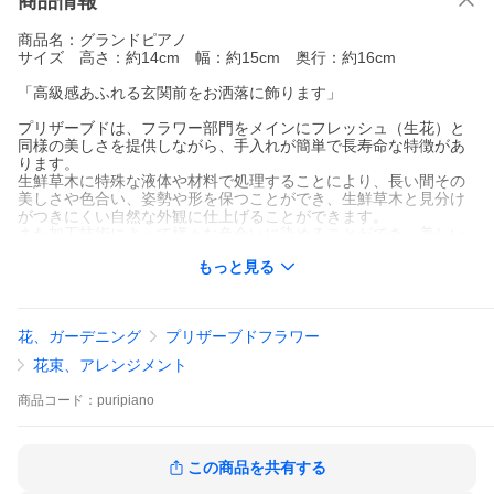
商品情報
商品名：グランドピアノ
サイズ 高さ：約14cm 幅：約15cm 奥行：約16cm
「高級感あふれる玄関前をお洒落に飾ります」
プリザーブドは、フラワー部門をメインにフレッシュ（生花）と
同様の美しさを提供しながら、手入れが簡単で長寿命な特徴があ
ります。
生鮮草木に特殊な液体や材料で処理することにより、長い間その
美しさや色合い、姿勢や形を保つことができ、生鮮草木と見分け
がつきにくい自然な外観に仕上げることができます。
また加工技術によって様々な色合いに染めることができ、美しい
カラーバリエーションも豊富になります。そのため、幅広い美し
もっと見る
いアレンジメントやデザイニングが可能となります。
特に水や日光を必要とせず日常の手入れが殆ど不要で、長期間劣
化しないため、気軽にデスプレイしたり飾り付けすることができ
ます。
花、ガーデニング
プリザーブドフラワー
花束、アレンジメント
商品
コード：
puripiano
この商品を共有する