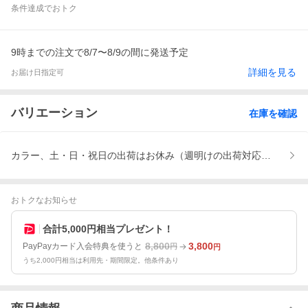
条件達成でおトク
9時までの注文で8/7〜8/9の間に発送予定
詳細を見る
お届け日指定可
バリエーション
在庫を確認
カラー、土・日・祝日の出荷はお休み（週明けの出荷対応となりま
おトクなお知らせ
合計5,000円相当プレゼント！
8,800
3,800
PayPayカード入会特典を使うと
円
円
うち2,000円相当は利用先・期間限定。他条件あり