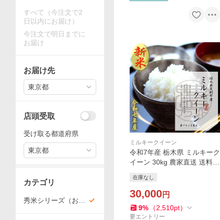
すべて（今注文で2
日以内にお届け）
今注文で明日までに
お届け
お届け先
東京都
店頭受取
受け取る都道府県
ミルキークイーン
東京都
令和7年産 栃木県 ミルキーク
イーン 30kg 農家直送 送料無
料 名水百選の湧き水使用 20
在庫なし
25年産 無洗米 玄米 お祝い
カテゴリ
お取寄せ プレゼント ギフト
30,000
円
秀米シリーズ（お
銘柄米 通販
9
%
（
2,510
pt
）
米）
要エントリー