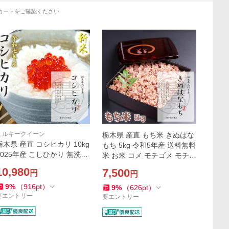
カートをご確認ください
ミルキークイーン
栃木県 産直 もち米 きぬはな
栃木県 産直 コシヒカリ 10kg
もち 5kg 令和5年産 送料無料
2025年産 こしひかり 無洗米
米 お米 コメ モチゴメ モチ米
玄米 お米 米 送料無料 肥料
糯米 もちごめ もちこめ もち
10,980
7,500
円
円
農薬 最小限 おこめ コメ お祝
まい 餅 もち 赤飯 おこわ
い 内祝 ギフト 産直 １０キロ
9
%
（
916
pt
）
9
%
（
626
pt
）
贈答
要エントリー
要エントリー