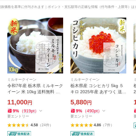
税抜価格を基準に付与されます｜ポイント・支払額等の正確な情報（付与条件・上限等）は
ミルキークイーン
ミルキークイーン
令和7年産 栃木県 ミルキーク
栃木県産 コシヒカリ 5kg ５
イーン 米 10kg 送料無料 名
キロ 2025年産 あすつく 送料
水百選の湧き水使用 お米 無
無料 こしひかり ギフト プレ
11,000
5,880
円
円
洗米 玄米 2025年産 減農薬
ゼント お米 米 無洗米 玄米
化学肥料最小限 お取り寄せ
おこめ こめ コメ お祝い 内祝
9
%
（
919
pt
）
9
%
（
490
pt
）
ギフト 通販
お取り寄せ
要エントリー
要エントリー
4.58
（
24
件
）
4.86
（
7
件
）