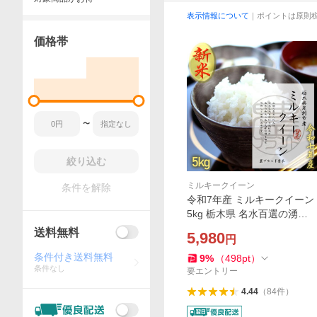
表示情報について
｜ポイントは原則
価格帯
〜
絞り込む
ミルキークイーン
条件を解除
令和7年産 ミルキークイーン
5kg 栃木県 名水百選の湧水
使用 米 お米 5キロ 玄米 無洗
送料無料
5,980
円
米 2025年産 農薬最小限 お取
り寄せグルメ ギフト プレゼ
条件付き送料無料
9
%
（
498
pt
）
条件なし
ント送料無料
要エントリー
4.44
（
84
件
）