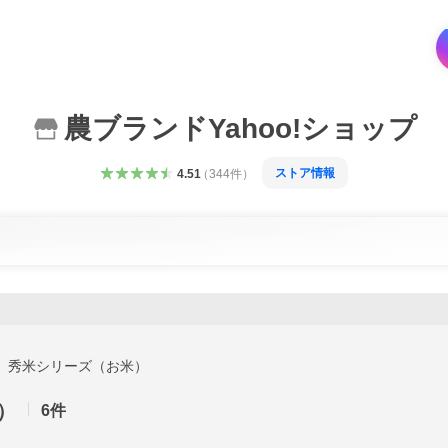
農ブランドYahoo!ショップ
ストア情報
4.51
（
344
件
）
秀米シリーズ（お米）
）
6
件