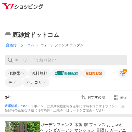
庭雑貨ドットコム
庭雑貨ドットコム
ウォールフェンス ランダム
1
価格帯
送料無料
すべての条
色
カテゴリ
3
件
おすすめ順
表示
表示情報について
｜ポイントは原則税抜価格を基準に付与されます｜ポイント・支
払額等の正確な情報（付与条件・上限等）はカートをご確認ください
ガーデンフェンス 木製 塀 フェンス おしゃれ
ベランダガーデン マンション 目隠し ガーデニ