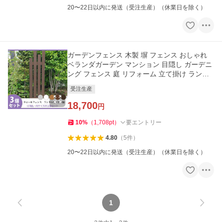
20〜22日以内に発送（受注生産）（休業日を除く）
ガーデンフェンス 木製 塀 フェンス おしゃれ
ベランダガーデン マンション 目隠し ガーデニ
ング フェンス 庭 リフォーム 立て掛け ランダ
ム 3枚セット
受注生産
18,700
円
10
%
（
1,708
pt
）
要エントリー
4.80
（
5
件
）
20〜22日以内に発送（受注生産）（休業日を除く）
1