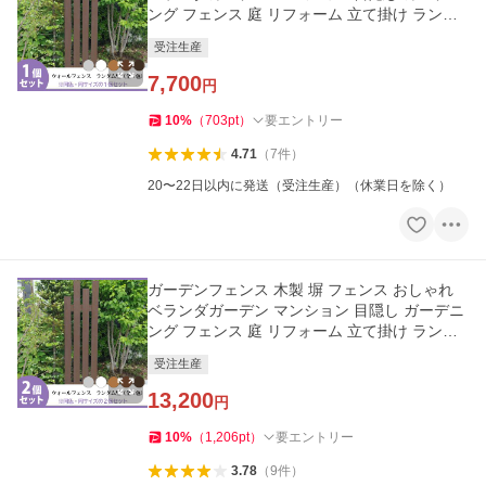
ング フェンス 庭 リフォーム 立て掛け ランダ
ム 1枚
受注生産
7,700
円
10
%
（
703
pt
）
要エントリー
4.71
（
7
件
）
20〜22日以内に発送（受注生産）（休業日を除く）
ガーデンフェンス 木製 塀 フェンス おしゃれ
ベランダガーデン マンション 目隠し ガーデニ
ング フェンス 庭 リフォーム 立て掛け ランダ
ム 2枚セット
受注生産
13,200
円
10
%
（
1,206
pt
）
要エントリー
3.78
（
9
件
）