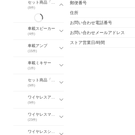
セット商品「車載音響」
郵便番号
(
8
件)
住所
お問い合わせ電話番号
車載スピーカー
お問い合わせメールアドレス
(
4
件)
ストア営業日/時間
車載アンプ
(
15
件)
車載ミキサー
(
1
件)
セット商品「ワイヤレスアンプ」
(
9
件)
ワイヤレスアンプ
(
9
件)
ワイヤレスマイク
(
23
件)
ワイヤレスシステム