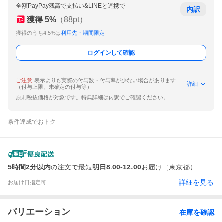
全額PayPay残高で支払い&LINEと連携で
内訳
獲得
5
%
（
88
pt）
獲得のうち4.5%は
利用先・期間限定
ログインして確認
ご注意
表示よりも実際の付与数・付与率が少ない場合があります
詳細
（付与上限、未確定の付与等）
原則税抜価格が対象です。特典詳細は内訳でご確認ください。
条件達成でおトク
5時間2分以内
の注文で最短
明日8:00-12:00
お届け（東京都）
詳細を見る
お届け日指定可
バリエーション
在庫を確認