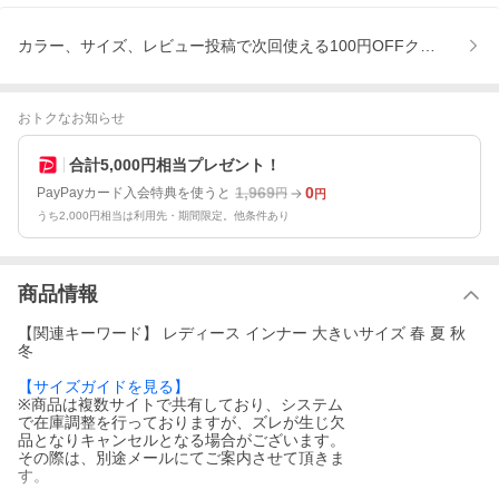
カラー、サイズ、レビュー投稿で次回使える100円OFFクーポンプ
おトクなお知らせ
合計5,000円相当プレゼント！
1,969
0
PayPayカード入会特典を使うと
円
円
うち2,000円相当は利用先・期間限定。他条件あり
商品情報
【関連キーワード】 レディース インナー 大きいサイズ 春 夏 秋
冬
【サイズガイドを見る】
※商品は複数サイトで共有しており、システム
で在庫調整を行っておりますが、ズレが生じ欠
品となりキャンセルとなる場合がございます。
その際は、別途メールにてご案内させて頂きま
す。