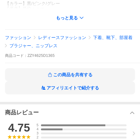
【カラー】黒/ピンク/グレー
【備考】単位：ｃｍ
（対応カップサイズ）＊目安となりますので、
もっと見る
個人体型差によりフィット感が多少異なる場合
があります。＊対応カップサイズはゆったりし
たフィット感の目安です。
【素材】品質＝身生地：綿95％・ポリウレタン
ファッション
レディースファッション
下着、靴下、部屋着
5％
【原産国】中国製
ブラジャー、ニップレス
【商品コード】ZZY4625D1365
商品
コード：
ZZY4625D1365
黒
この商品を共有する
アフィリエイトで紹介する
商品レビュー
4.75
5
4
3
2