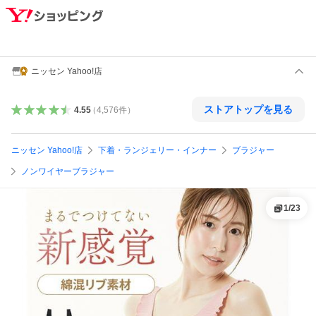
ニッセン Yahoo!店
ストアトップを見る
4.55
（
4,576
件
）
ニッセン Yahoo!店
下着・ランジェリー・インナー
ブラジャー
ノンワイヤーブラジャー
1
/
23