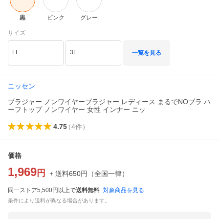
黒
ピンク
グレー
サイズ
LL
3L
一覧を見る
ニッセン
ブラジャー ノンワイヤーブラジャー レディース まるでNOブラ ハ
ーフトップ ノンワイヤー 女性 インナー ニッ
4.75
（
4
件
）
価格
1,969
円
+ 送料
650
円
（
全国一律
）
同一ストア5,500円以上で
送料無料
対象商品を見る
条件により送料が異なる場合があります。