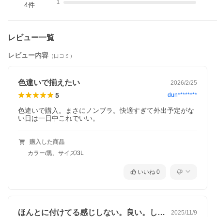
1
4
件
レビュー一覧
レビュー内容
ピンク
（口コミ）
色違いで揃えたい
2026/2/25
5
dun********
色違いで購入。まさにノンブラ。快適すぎて外出予定がな
い日は一日中これでいい。
購入した商品
カラー/黒、サイズ/3L
いいね
0
ほんとに付けてる感じしない。良い。しか…
2025/11/9