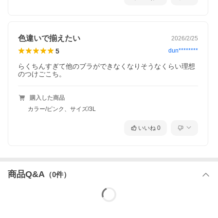
コメント
●まるでＮＯブラ ハーフトップブラジャー●まるでＮＯブラまる
でつけていない新感覚毎日を快適に過ごすための新提案ブラジャ
ーの締め付けから解放その感覚、まるで…『つけていない』◇◆
◇おすすめポイント◇◆◇■袖ぐりゴムフリーで解放感のあるつけ
色違いで揃えたい
2026/2/25
心地まるでＮＯブラは袖ぐりのゴムなし。袖ぐりが締め付けられ
ず、解放感のあるつけ心地がやみつきに■アンダーゴムが肌にあた
5
dun********
らず快適アンダーゴムは外付けなので、ゴムが肌にあたらず快適■
バスト裏は綿１００％素材快適につけてほしいから、バスト裏は
らくちんすぎて他のブラができなくなりそうなくらい理想
綿１００％素材に。通気性もありムレにくい。お肌も喜ぶこだわ
のつけごこち。
りです。■取り外し可能なソフトカップ付取り外し可能なソフトカ
ップ付。バストをやさしくサポートしてくれます。■ひらっとした
デザインがかわいい袖ぐり・バスト下はひらっとしたデザインが
購入した商品
かわいい。締め付けからの解放も、可愛さも叶えます。■表情のあ
カラー/ピンク、サイズ/3L
る綿９５％のリブ素材シンプルながら表情のある綿９５％のリブ
素材。ストレッチ性もあり、快適なつけ心地です。■チクチクしな
いプリントネームプリントネームなのでタグのチクチク感が気に
いいね
0
ならずさらに快適なつけ心地です。■コンパクトにたためて携帯用
に便利■締めつけないので、就寝時におすすめのんびりゆったりく
つろぐ日にも！■リラックスタイムにお揃いではけるまるでＮＯパ
ンも販売中！■「まるでＮＯブラ」シリーズはこんな方におすす
め・締め付けないのがいい・とにかくらくちん！・ラクでデザイ
ンもかわいい・いろいろなカラーを選びたい■たくさんの人に体験
商品Q&A
（
0
件）
してほしいからうれしい７サイズ展開Mサイズから６Lサイズま
で、どんな体形の方にもご満足いただけるよう、サイズを多数揃
えました。びったりの自分サイズを見つけてください。